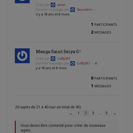
Créé par
amei
Dernier message par
Saunders
—
il y a 18 ans et 8 mois
1
PARTICIPANTS
2
MESSAGES
Manga Saint Seiya G !
Créé par
Luffy591
Dernier message par
Luffy591
—
il
y a 18 ans et 8 mois
0
PARTICIPANTS
1
MESSAGES
20 sujets de 21 à 40 (sur un total de 95)
←
1
2
3
…
5
→
Vous devez être connecté pour créer de nouveaux
sujets.