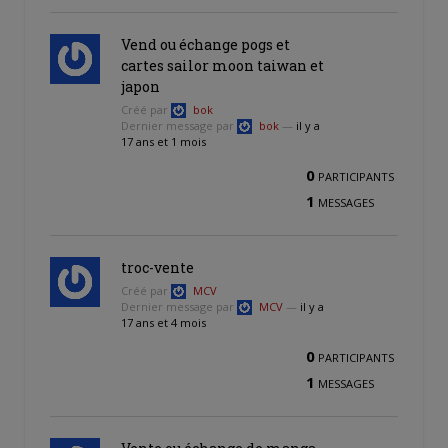
Vend ou échange pogs et
cartes sailor moon taiwan et
japon
Créé par
bok
Dernier message par
bok
—
il y a
17 ans et 1 mois
0
PARTICIPANTS
1
MESSAGES
troc-vente
Créé par
MCV
Dernier message par
MCV
—
il y a
17 ans et 4 mois
0
PARTICIPANTS
1
MESSAGES