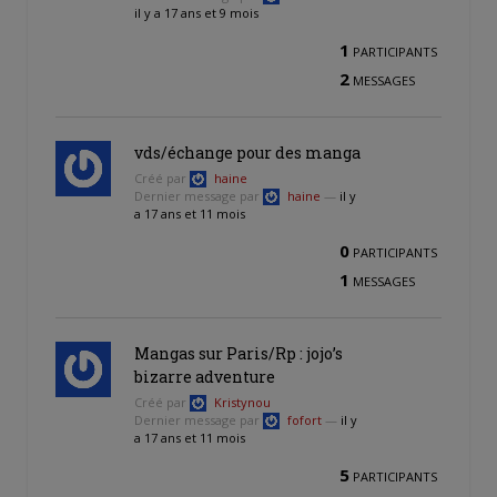
il y a 17 ans et 9 mois
1
PARTICIPANTS
2
MESSAGES
vds/échange pour des manga
Créé par
haine
Dernier message par
haine
—
il y
a 17 ans et 11 mois
0
PARTICIPANTS
1
MESSAGES
Mangas sur Paris/Rp : jojo’s
bizarre adventure
Créé par
Kristynou
Dernier message par
fofort
—
il y
a 17 ans et 11 mois
5
PARTICIPANTS