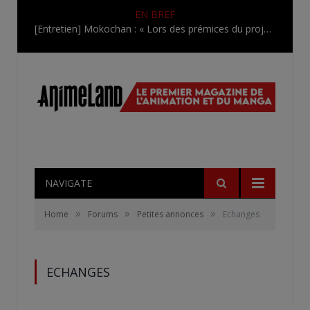
EN BREF
[Entretien] Mokochan : « Lors des prémices du projet, il était déjà demandé de suivre au mieux le manga originel.»
NAVIGATE
»
»
»
Home
Forums
Petites annonces
Echanges
ECHANGES