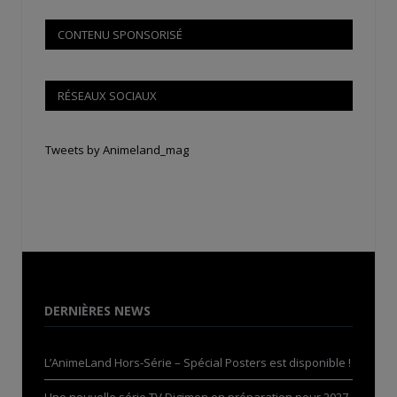
CONTENU SPONSORISÉ
RÉSEAUX SOCIAUX
Tweets by Animeland_mag
DERNIÈRES NEWS
L’AnimeLand Hors-Série – Spécial Posters est disponible !
Une nouvelle série TV Digimon en préparation pour 2027