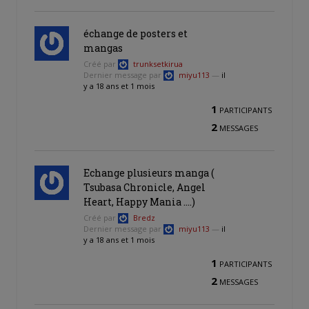
échange de posters et
mangas
Créé par
trunksetkirua
Dernier message par
miyu113
—
il
y a 18 ans et 1 mois
1
PARTICIPANTS
2
MESSAGES
Echange plusieurs manga (
Tsubasa Chronicle, Angel
Heart, Happy Mania ….)
Créé par
Bredz
Dernier message par
miyu113
—
il
y a 18 ans et 1 mois
1
PARTICIPANTS
2
MESSAGES