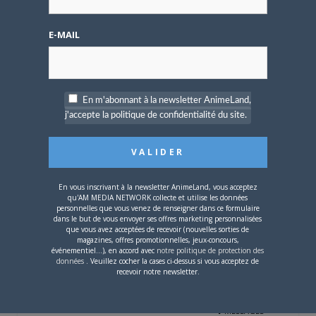
Dernier message par
sebulon
—
il
y a 18 ans et 4 mois
E-MAIL
4
PARTICIPANTS
5
MESSAGES
Achat divers mangas
En m'abonnant à la newsletter AnimeLand,
j'accepte la politique de confidentialité du site.
Créé par
liandee
Dernier message par
liandee
—
il
y a 18 ans et 4 mois
0
PARTICIPANTS
1
MESSAGES
En vous inscrivant à la newsletter AnimeLand, vous acceptez
qu'AM MEDIA NETWORK collecte et utilise les données
personnelles que vous venez de renseigner dans ce formulaire
dans le but de vous envoyer ses offres marketing personnalisées
Echange pleins de mangas
que vous avez acceptées de recevoir (nouvelles sorties de
magazines, offres promotionnelles, jeux-concours,
Créé par
miaw
événementiel...), en accord avec
notre politique de protection des
Dernier message par
miaw
—
il y a
données
. Veuillez cocher la cases ci-dessus si vous acceptez de
18 ans et 5 mois
recevoir notre newsletter.
0
PARTICIPANTS
1
MESSAGES