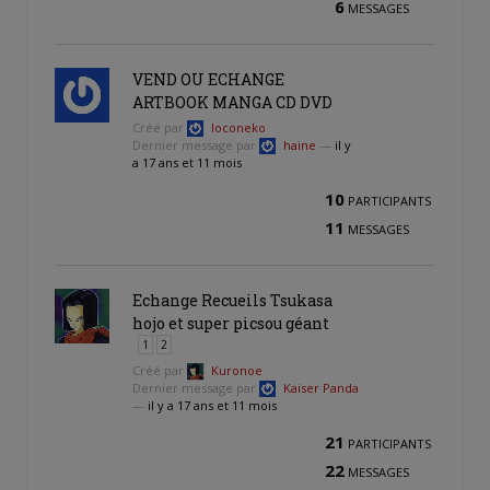
6
MESSAGES
VEND OU ECHANGE
ARTBOOK MANGA CD DVD
Créé par
loconeko
Dernier message par
haine
—
il y
a 17 ans et 11 mois
10
PARTICIPANTS
11
MESSAGES
Echange Recueils Tsukasa
hojo et super picsou géant
1
2
Créé par
Kuronoe
Dernier message par
Kaiser Panda
—
il y a 17 ans et 11 mois
21
PARTICIPANTS
22
MESSAGES