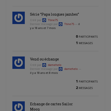
Série “Papa longues jambes”
Créé par
Ttine75
Dernier message par
Ttine75
—
il
y a 18 ans et 7 mois
0
PARTICIPANTS
1
MESSAGES
Vend ou échange
Créé par
damehelo
Dernier message par
damehelo
—
il y a 18 ans et 8 mois
1
PARTICIPANTS
2
MESSAGES
Echange de cartes Sailor
Moon