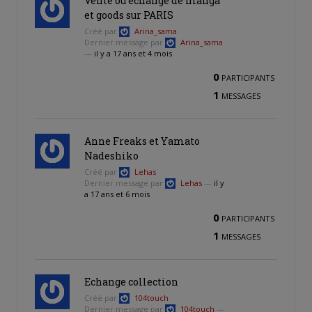
Vente ou échange de manga
et goods sur PARIS
Créé par
Arina_sama
Dernier message par
Arina_sama
—
il y a 17 ans et 4 mois
0
PARTICIPANTS
1
MESSAGES
Anne Freaks et Yamato
Nadeshiko
Créé par
Lehas
Dernier message par
Lehas
—
il y
a 17 ans et 6 mois
0
PARTICIPANTS
1
MESSAGES
Echange collection
Créé par
104touch
Dernier message par
104touch
—