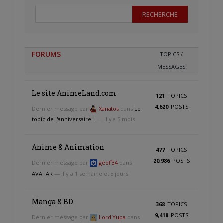
FORUMS
TOPICS /
MESSAGES
Le site AnimeLand.com
121
TOPICS
4,620
POSTS
Dernier message par
Xanatos
dans
Le
topic de l'anniversaire..!
— il y a 5 mois
Anime & Animation
477
TOPICS
20,986
POSTS
Dernier message par
geoff34
dans
AVATAR
— il y a 1 semaine et 5 jours
Manga & BD
368
TOPICS
9,418
POSTS
Dernier message par
Lord Yupa
dans