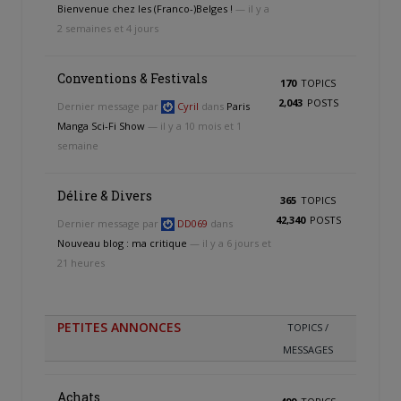
Bienvenue chez les (Franco-)Belges !
— il y a
2 semaines et 4 jours
Conventions & Festivals
170
TOPICS
2,043
POSTS
Dernier message par
Cyril
dans
Paris
Manga Sci-Fi Show
— il y a 10 mois et 1
semaine
Délire & Divers
365
TOPICS
42,340
POSTS
Dernier message par
DD069
dans
Nouveau blog : ma critique
— il y a 6 jours et
21 heures
PETITES ANNONCES
TOPICS /
MESSAGES
Achats