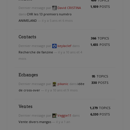
499
TOPICS
1,939
POSTS
Dernier message par
David CRISTINA
dans
CHR les 13 premiers numéro
ANIMELAND
— il y a 5 ans et 6 mois
Contacts
366
TOPICS
1,655
POSTS
Dernier message par
keylaclef
dans
Recherche de fanzine
— il y a 10 ans et 4
mois
Echanges
95
TOPICS
330
POSTS
Dernier message par
pikanic
dans
idée
de cross-over
— il y a 10 ans et 9 mois
Ventes
1,279
TOPICS
6,330
POSTS
Dernier message par
Veggie11
dans
Vente divers mangas
— il y a 1 an