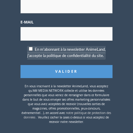
Lettre au Pingouin
638
TOPICS
3,269
POSTS
E-MAIL
Dernier message par
Nicolas Penedo
dans
Vente professionnels et particuliers
—
il y a 17 ans et 8 mois
En m'abonnant à la newsletter AnimeLand,
Questions à GoToon
132
TOPICS
j'accepte la politique de confidentialité du site.
134
POSTS
Dernier message par
GoToon
dans
Illégal
ou pas ?
— il y a 21 ans et 6 mois
En vous inscrivant à la newsletter AnimeLand, vous acceptez
Members Currently Active: 0
qu'AM MEDIA NETWORK collecte et utilise les données
personnelles que vous venez de renseigner dans ce formulaire
No users are currently active
dans le but de vous envoyer ses offres marketing personnalisées
que vous avez acceptées de recevoir (nouvelles sorties de
Membres en ligne pendant les dernières 24 heures : 4
magazines, offres promotionnelles, jeux-concours,
dekamaster2
,
Xanatos
,
Cyril
,
DD069
événementiel...), en accord avec
notre politique de protection des
données
. Veuillez cocher la cases ci-dessus si vous acceptez de
Keymaster
|
Moderator
|
Participant
|
Spectator
|
Blocked
recevoir notre newsletter.
Additional Forum Statistics