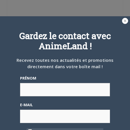
Se souvenir de moi
Gardez le contact avec
AnimeLand !
Créer un
compte
Recevez toutes nos actualités et promotions
directement dans votre boîte mail !
Mot de passe oublié ?
PRÉNOM
OÙ TROUVER NOS MAGAZINES
E-MAIL
Pour savoir où trouver nos magazines, cliquez sur la
carte !