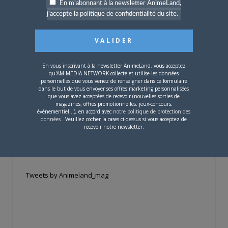
En m'abonnant à la newsletter AnimeLand,
j'accepte la politique de confidentialité du site.
Si votre ville n'est pas dans la liste,
contactez-nous
!
En vous inscrivant à la newsletter AnimeLand, vous acceptez
qu'AM MEDIA NETWORK collecte et utilise les données
personnelles que vous venez de renseigner dans ce formulaire
dans le but de vous envoyer ses offres marketing personnalisées
que vous avez acceptées de recevoir (nouvelles sorties de
magazines, offres promotionnelles, jeux-concours,
CONTENU SPONSORISÉ
événementiel...), en accord avec
notre politique de protection des
données
. Veuillez cocher la cases ci-dessus si vous acceptez de
recevoir notre newsletter.
RÉSEAUX SOCIAUX
Tweets by Animeland_mag