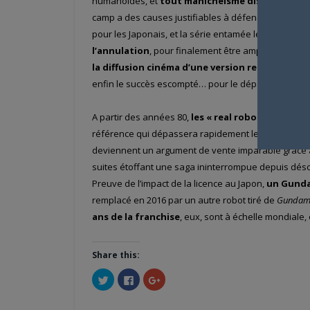
humanoïdes, et
tout manichéisme disparaît
d’un
camp a des causes justifiables à défendre. Le virag
pour les Japonais, et la série entamée le 7 avril 1979
l’annulation
, pour finalement être amputée de sep
la diffusion cinéma d’une version remontée en 
enfin le succès escompté… pour le dépasser.
A partir des années 80,
les « real robotto » pren
référence qui dépassera rapidement les frontières d
deviennent un argument de vente imparable grâce
suites étoffant une saga ininterrompue depuis dés
Preuve de l’impact de la licence au Japon,
un Gundam
remplacé en 2016 par un autre robot tiré de
Gundam 
ans de la franchise
, eux, sont à échelle mondiale, 
Share this:
Cliquez
Cliquez
Cliquez
pour
pour
pour
partager
partager
partager
sur
sur
sur