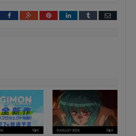
tter
Facebook
Google+
Pinterest
LinkedIn
Tumblr
Email
26
0
4 JUILLET 2026
0