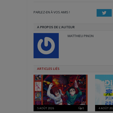
Twitter(ouvre
Facebook(ouvre
Google+
dans
dans
(ouvre
une
une
dans
nouvelle
nouvelle
une
PARLEZ-EN À VOS AMIS !
fenêtre)
fenêtre)
nouvelle
Twi
fenêtre)
A PROPOS DE L'AUTEUR
MATTHIEU PINON
ARTICLES LIÉS
5 AOÛT 2026
0
4 AOÛT 20