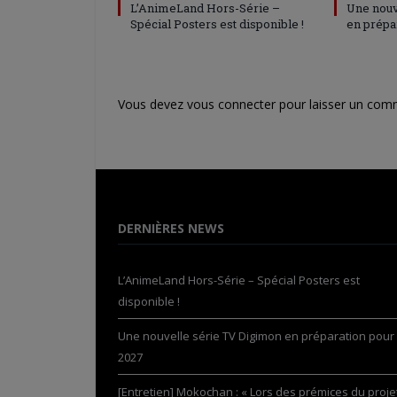
L’AnimeLand Hors-Série –
Une nouv
Spécial Posters est disponible !
en prépa
Vous devez
vous connecter
pour laisser un com
DERNIÈRES NEWS
L’AnimeLand Hors-Série – Spécial Posters est
disponible !
Une nouvelle série TV Digimon en préparation pour
2027
[Entretien] Mokochan : « Lors des prémices du projet