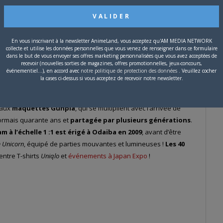
 conflit où chaque
e est trop rude
,
frôle
t épisodes ! Mais
En vous inscrivant à la newsletter AnimeLand, vous acceptez qu'AM MEDIA NETWORK
trilogie
remporte
collecte et utilise les données personnelles que vous venez de renseigner dans ce formulaire
dans le but de vous envoyer ses offres marketing personnalisées que vous avez acceptées de
recevoir (nouvelles sorties de magazines, offres promotionnelles, jeux-concours,
événementiel...), en accord avec
notre politique de protection des données
. Veuillez cocher
la cases ci-dessus si vous acceptez de recevoir notre newsletter.
nent le devant de la scène
, et
Mobile Suit Gundam
devient une
e l’archipel. Incompris au début, ces
mecha
réalistes
 aux
maquettes Gunpla
, qui se multiplient avec l’arrivée de
ormais quarante ans et
partagée par plusieurs générations
.
 à l’échelle 1 :1 est érigé à Odaiba en 2009
, avant d’être
Unicorn
, équipé de parties mouvantes et lumineuses !
Les 40
entre T-shirts
Uniqlo
et
événements à Japan Expo
!