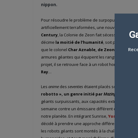
nippon.
Pour résoudre le problème de surpopulation sur Te
artificiellement terraformées, une nouvelle ère ma
G
Century
, la Colonie de Zeon fait sécession avec l
décime
la moitié de l’humanité
, soit plus de cinq 
Rece
que le colonel
Char Aznable, de Zeon
, ne prenne
armures géantes qui équipent les rangs armés de la 
projet, il se retrouve face à un robot hors du comm
Ray
…
Les
anime
des
seventies
étaient placés sous le signe
robotto », un genre initié par
Mazinger Z
en 197
géants surpuissants, aux capacités extraordinaires,
semaine contre un émissaire différent envoyé par
notre planète. En intégrant Sunrise,
Yoshiyuki To
décidé à prendre une approche différente ! Dans
Mo
les robots géants sont montés à la chaîne, tels des