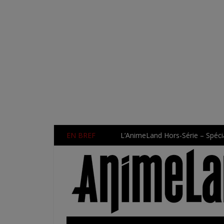
EN BREF
L’AnimeLand Hors-Série – Spécia