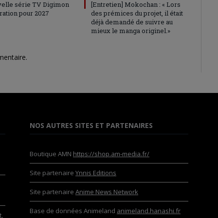
elle série TV Digimon
[Entretien] Mokochan : « Lors
ration pour 2027
des prémices du projet, il était
déjà demandé de suivre au
mieux le manga originel.»
mentaire.
NOS AUTRES SITES ET PARTENAIRES
Boutique AMN
https://shop.am-media.fr/
Site partenaire
Ynnis Editions
Site partenaire
Anime News Network
Base de données Animeland
animeland.hanashi.fr
,