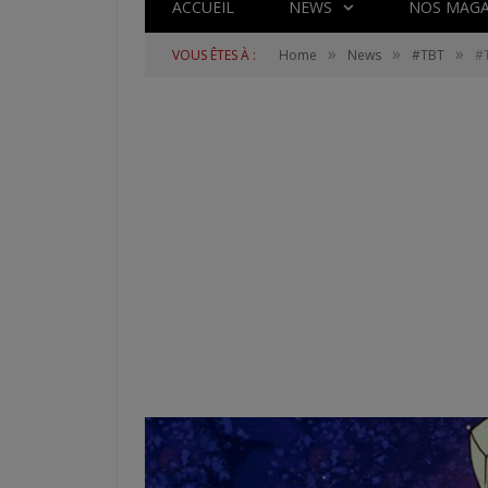
ACCUEIL
NEWS
NOS MAGA
»
»
»
VOUS ÊTES À :
Home
News
#TBT
#