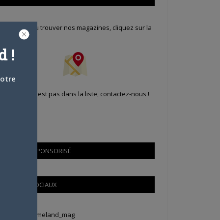
our savoir où trouver nos magazines, cliquez sur la
arte !
 !
votre
i votre ville n'est pas dans la liste,
contactez-nous
!
CONTENU SPONSORISÉ
RÉSEAUX SOCIAUX
weets by Animeland_mag