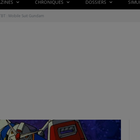
ZINES
CHRONIQUES
DOSSIERS
SIMU
TBT : Mobile Suit Gundam