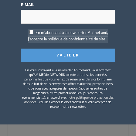
Une nouvelle série TV
E-MAIL
Digimon en préparation
pour 2027
En m'abonnant à la newsletter AnimeLand,
j'accepte la politique de confidentialité du site.
4 JUILLET 2026
0
[Entretien] Mokochan : «
En vous inscrivant à la newsletter AnimeLand, vous acceptez
Lors des prémices du
qu'AM MEDIA NETWORK collecte et utilise les données
projet, il était déjà
personnelles que vous venez de renseigner dans ce formulaire
dans le but de vous envoyer ses offres marketing personnalisées
demandé de suivre au
que vous avez acceptées de recevoir (nouvelles sorties de
mieux le manga
magazines, offres promotionnelles, jeux-concours,
originel.»
événementiel...), en accord avec
notre politique de protection des
données
. Veuillez cocher la cases ci-dessus si vous acceptez de
recevoir notre newsletter.
Vous devez
vous connecter
pour laisser un
commentaire.