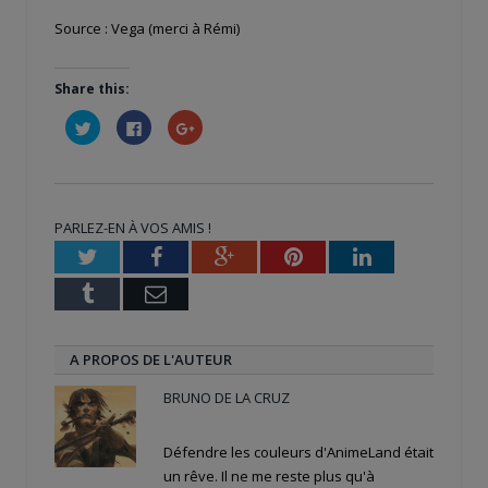
Source : Vega (merci à Rémi)
Share this:
Cliquez
Cliquez
Cliquez
pour
pour
pour
partager
partager
partager
sur
sur
sur
Twitter(ouvre
Facebook(ouvre
Google+
dans
dans
(ouvre
une
une
dans
nouvelle
nouvelle
une
PARLEZ-EN À VOS AMIS !
fenêtre)
fenêtre)
nouvelle
fenêtre)
Twitter
Facebook
Google+
Pinterest
LinkedIn
Tumblr
Email
A PROPOS DE L'AUTEUR
BRUNO DE LA CRUZ
Défendre les couleurs d'AnimeLand était
un rêve. Il ne me reste plus qu'à