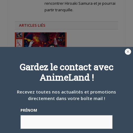
rencontrer Hiroaki Samura et je pourrai
partir tranquille.
ARTICLES LIÉS
Gardez le contact avec
5 AOÛT 2026
0
L’AnimeLand Hors-Série
AnimeLand !
– Spécial Posters est
disponible !
Recevez toutes nos actualités et promotions
directement dans votre boîte mail !
PRÉNOM
4 AOÛT 2026
0