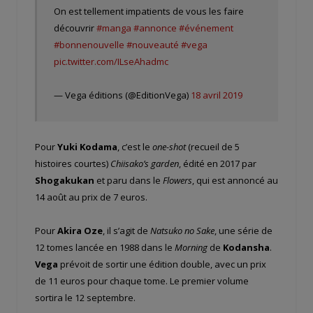
On est tellement impatients de vous les faire
découvrir
#manga
#annonce
#événement
#bonnenouvelle
#nouveauté
#vega
pic.twitter.com/ILseAhadmc
— Vega éditions (@EditionVega)
18 avril 2019
Pour
Yuki Kodama
, c’est le
one-shot
(recueil de 5
histoires courtes)
Chiisako’s garden
, édité en 2017 par
Shogakukan
et paru dans le
Flowers
, qui est annoncé au
14 août au prix de 7 euros.
Pour
Akira Oze
, il s’agit de
Natsuko no Sake
, une série de
12 tomes lancée en 1988 dans le
Morning
de
Kodansha
.
Vega
prévoit de sortir une édition double, avec un prix
de 11 euros pour chaque tome. Le premier volume
sortira le 12 septembre.