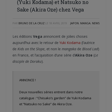
(Yuki Kodama) et Natsuko no
Sake (Akira Oze) chez Vega
PAR
BRUNO DE LA CRUZ
LE
18 AVRIL 2019
JAPON
,
MANGA
,
NEWS
Les éditions
Vega
annoncent de jolies choses
aujourd’hui avec le retour de
Yuki Kodama
(l’autrice
de
Kids on the Slope
, et non le
mangaka
de
Blood Lad
)
en France, et l’acquisition d’une série d’
Akira Oze
(
Le
disciple de Doraku
).
ANNONCE !
Deux nouvelles séries entrent dans notre
catalogue : “Chiisako’s garden” de Yuki Kodama
et “Natsuko no Sake” de Akira Oze.