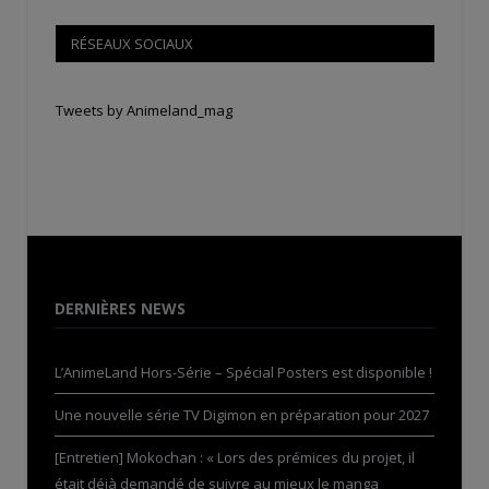
RÉSEAUX SOCIAUX
Tweets by Animeland_mag
DERNIÈRES NEWS
L’AnimeLand Hors-Série – Spécial Posters est disponible !
Une nouvelle série TV Digimon en préparation pour 2027
[Entretien] Mokochan : « Lors des prémices du projet, il
était déjà demandé de suivre au mieux le manga