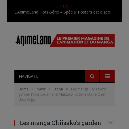
EN BREF
L’AnimeLand Hors-Série – Spécial Posters est disponible !
NAVIGATE
»
»
»
Home
News
Japon
Les manga Chiisako’s
garden (Yuki Kodama) et Natsuko no Sake (Akira Oze)
chez Vega
Les manga Chiisako’s garden
0