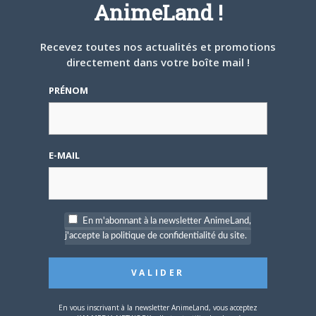
AnimeLand !
ARTICLES LIÉS
Recevez toutes nos actualités et promotions
directement dans votre boîte mail !
PRÉNOM
5 AOÛT 2026
0
L’AnimeLand Hors-Série
E-MAIL
– Spécial Posters est
disponible !
En m'abonnant à la newsletter AnimeLand,
j'accepte la politique de confidentialité du site.
4 AOÛT 2026
0
Une nouvelle série TV
En vous inscrivant à la newsletter AnimeLand, vous acceptez
Digimon en préparation