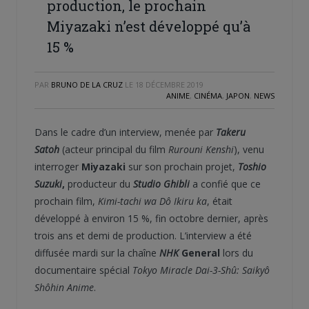
production, le prochain
Miyazaki n’est développé qu’à
15 %
PAR
BRUNO DE LA CRUZ
LE
18 DÉCEMBRE 2019
ANIME
,
CINÉMA
,
JAPON
,
NEWS
Dans le cadre d’un interview, menée par
Takeru
Satoh
(acteur principal du film
Rurouni Kenshi
), venu
interroger
Miyazaki
sur son prochain projet,
Toshio
Suzuki
,
producteur du
Studio Ghibli
a confié que ce
prochain film,
Kimi-tachi wa Dô Ikiru ka
, était
développé à environ 15 %, fin octobre dernier, après
trois ans et demi de production. L’interview a été
diffusée mardi sur la chaîne
NHK
General
lors du
documentaire spécial
Tokyo Miracle Dai-3-Shû: Saikyô
Shôhin Anime
.