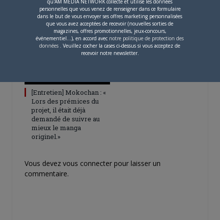
qu'AM MEDIA NETWORK collecte et utilise les données
pour 2027
personnelles que vous venez de renseigner dans ce formulaire
dans le but de vous envoyer ses offres marketing personnalisées
que vous avez acceptées de recevoir (nouvelles sorties de
magazines, offres promotionnelles, jeux-concours,
événementiel...), en accord avec
notre politique de protection des
données
. Veuillez cocher la cases ci-dessus si vous acceptez de
recevoir notre newsletter.
4 JUILLET 2026
0
[Entretien] Mokochan : «
Lors des prémices du
projet, il était déjà
demandé de suivre au
mieux le manga
originel.»
Vous devez
vous connecter
pour laisser un
commentaire.