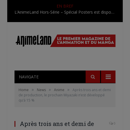
EN BREF
L’AnimeLand Hors-Série – Spécial Posters est disponible !
NAVIGATE
»
»
»
Home
News
Anime
Après trois ans et demi
de production, le prochain Miyazaki n’est développé
qu’à 15 %
Après trois ans et demi de
0