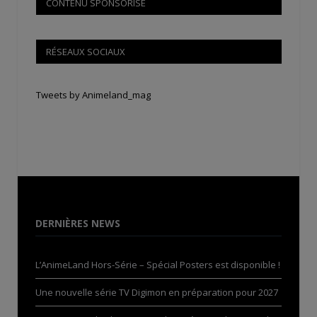
CONTENU SPONSORISÉ
RÉSEAUX SOCIAUX
Tweets by Animeland_mag
DERNIÈRES NEWS
L’AnimeLand Hors-Série – Spécial Posters est disponible !
Une nouvelle série TV Digimon en préparation pour 2027