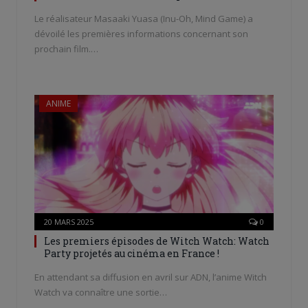
Le réalisateur Masaaki Yuasa (Inu-Oh, Mind Game) a
dévoilé les premières informations concernant son
prochain film.…
ANIME
20 MARS 2025
0
Les premiers épisodes de Witch Watch: Watch
Party projetés au cinéma en France !
En attendant sa diffusion en avril sur ADN, l’anime Witch
Watch va connaître une sortie…