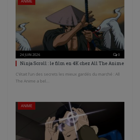
ANIME
24 JUIN 2026
0
Ninja Scroll : le film en 4K chez All The Anime
C’était l’un des secrets les mieux gardés du marché : All
The Anime a bel…
ANIME