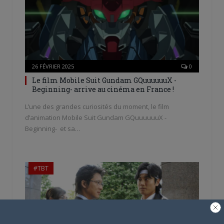
26 FÉVRIER 2025
0
Le film Mobile Suit Gundam GQuuuuuuX -
Beginning- arrive au cinéma en France !
L’une des grandes curiosités du moment, le film
d’animation Mobile Suit Gundam GQuuuuuuX -
Beginning- et sa…
#TBT