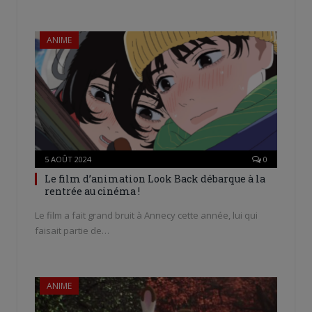
ANIME
5 AOÛT 2024
0
Le film d’animation Look Back débarque à la
rentrée au cinéma !
Le film a fait grand bruit à Annecy cette année, lui qui
faisait partie de…
ANIME