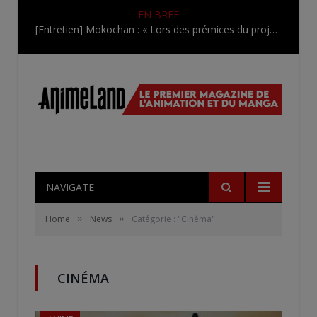
EN BREF
[Entretien] Mokochan : « Lors des prémices du projet, il était déjà demandé de suivre au mieux le manga originel.»
NAVIGATE
»
»
Home
News
Catégorie : "Cinéma"
CINÉMA