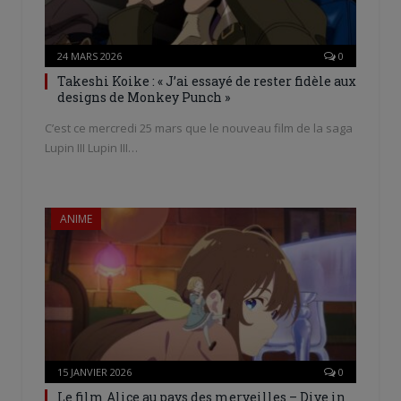
24 MARS 2026
0
Takeshi Koike : « J’ai essayé de rester fidèle aux
designs de Monkey Punch »
C’est ce mercredi 25 mars que le nouveau film de la saga
Lupin III Lupin III…
ANIME
15 JANVIER 2026
0
Le film Alice au pays des merveilles – Dive in