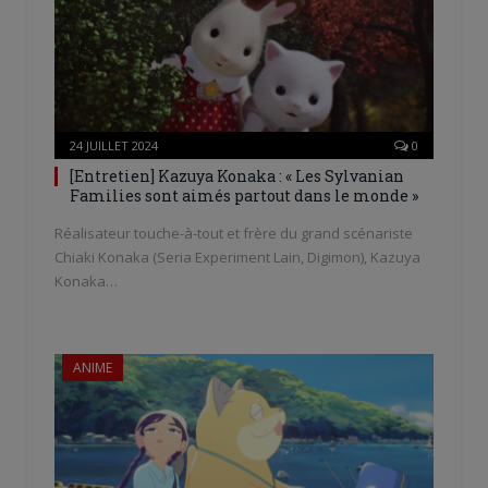
24 JUILLET 2024
0
[Entretien] Kazuya Konaka : « Les Sylvanian
Families sont aimés partout dans le monde »
Réalisateur touche-à-tout et frère du grand scénariste
Chiaki Konaka (Seria Experiment Lain, Digimon), Kazuya
Konaka…
ANIME