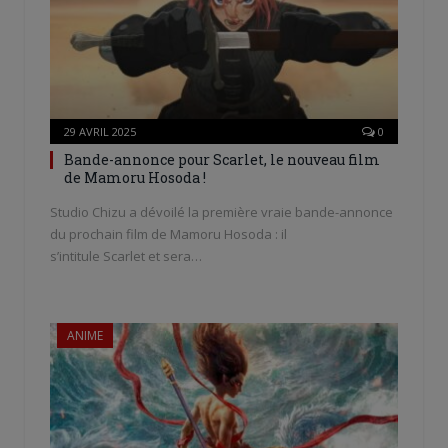
29 AVRIL 2025
0
Bande-annonce pour Scarlet, le nouveau film
de Mamoru Hosoda !
Studio Chizu a dévoilé la première vraie bande-annonce
du prochain film de Mamoru Hosoda : il
s’intitule Scarlet et sera…
ANIME