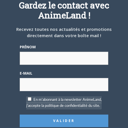
Gardez le contact avec
AnimeLand !
12 DÉCEMBRE 2024
0
#TBT : Salaryman Kintarô
Recevez toutes nos actualités et promotions
directement dans votre boîte mail !
Alors qu’il fête ses trente ans en cette fin d’année,
Salaryman Kintarô s’apprête à revenir…
PRÉNOM
ANIME
E-MAIL
En m'abonnant à la newsletter AnimeLand,
j'accepte la politique de confidentialité du site.
14 NOVEMBRE 2024
0
Carrefour du cinéma d’animation 2024 : voici
le programme !