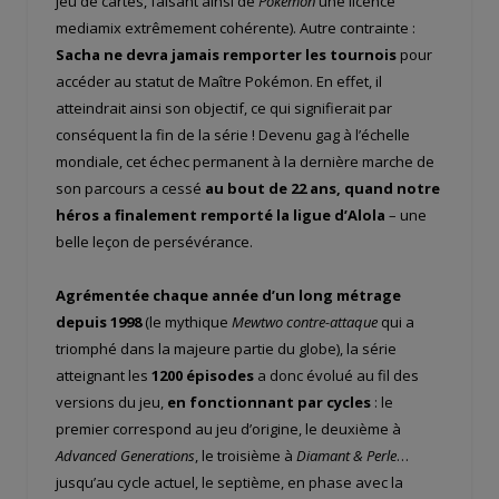
jeu de cartes, faisant ainsi de
Pokémon
une licence
mediamix extrêmement cohérente). Autre contrainte :
Sacha ne devra jamais remporter les tournois
pour
accéder au statut de Maître Pokémon. En effet, il
atteindrait ainsi son objectif, ce qui signifierait par
conséquent la fin de la série ! Devenu gag à l’échelle
mondiale, cet échec permanent à la dernière marche de
son parcours a cessé
au bout de 22 ans, quand notre
héros a finalement remporté la ligue d’Alola
– une
belle leçon de persévérance.
Agrémentée chaque année d’un long métrage
depuis 1998
(le mythique
Mewtwo contre-attaque
qui a
triomphé dans la majeure partie du globe), la série
atteignant les
1200 épisodes
a donc évolué au fil des
versions du jeu,
en fonctionnant par cycles
: le
premier correspond au jeu d’origine, le deuxième à
Advanced Generations
, le troisième à
Diamant & Perle
…
jusqu’au cycle actuel, le septième, en phase avec la