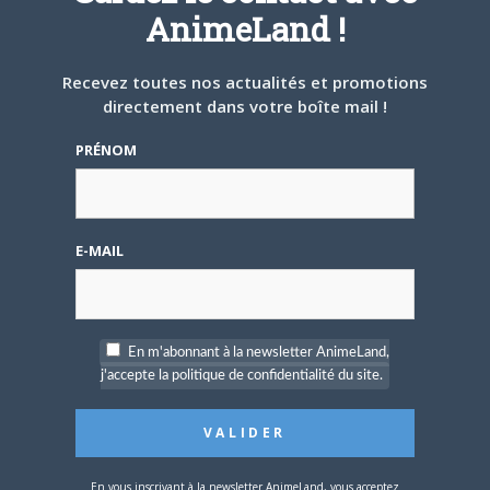
AnimeLand !
Recevez toutes nos actualités et promotions
directement dans votre boîte mail !
Share this:
PRÉNOM
Cliquez
Cliquez
Cliquez
pour
pour
pour
partager
partager
partager
sur
sur
sur
Twitter(ouvre
Facebook(ouvre
Google+
dans
dans
(ouvre
E-MAIL
une
une
dans
nouvelle
nouvelle
une
PARLEZ-EN À VOS AMIS !
fenêtre)
fenêtre)
nouvelle
fenêtre)
Twitter
Facebook
Google+
Pinterest
LinkedIn
Tumblr
Email
En m'abonnant à la newsletter AnimeLand,
j'accepte la politique de confidentialité du site.
A PROPOS DE L'AUTEUR
MATTHIEU PINON
En vous inscrivant à la newsletter AnimeLand, vous acceptez