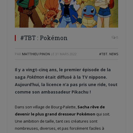
#TBT : Pokémon
0
PAR
MATTHIEU PINON
LE
31 MARS 2022
#TBT
,
NEWS
Il y a vingt-cinq ans, le premier épisode de la
saga
Pokémon
était diffusé à la TV nippone.
Aujourd’hui, la licence n’a pas pris une ride, tout
comme son ambassadeur Pikachu !
Dans son village de Bourg-Palette,
Sacha rêve de
devenir le plus grand dresseur Pokémon
qui soit.
Une ambition de taille, tant ces créatures sont
nombreuses, diverses, et pas forcément faciles à