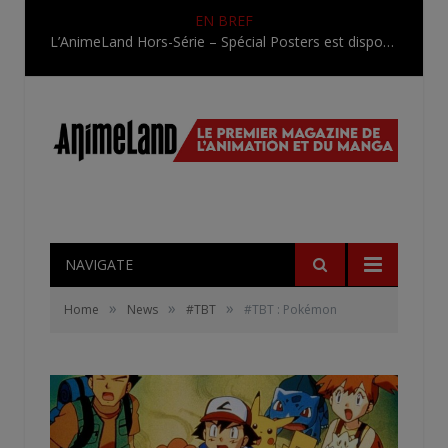
EN BREF
L’AnimeLand Hors-Série – Spécial Posters est disponible !
NAVIGATE
»
»
»
Home
News
#TBT
#TBT : Pokémon