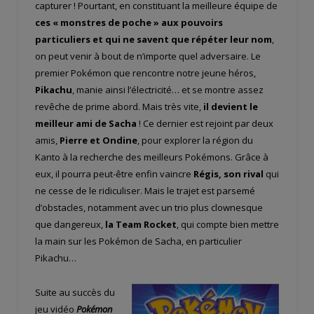
capturer ! Pourtant, en constituant la meilleure équipe de
ces « monstres de poche » aux pouvoirs
particuliers et qui ne savent que répéter leur nom
,
on peut venir à bout de n’importe quel adversaire. Le
premier Pokémon que rencontre notre jeune héros,
Pikachu
, manie ainsi l’électricité… et se montre assez
revêche de prime abord. Mais très vite,
il devient le
meilleur ami de Sacha
! Ce dernier est rejoint par deux
amis,
Pierre et Ondine
, pour explorer la région du
Kanto à la recherche des meilleurs Pokémons. Grâce à
eux, il pourra peut-être enfin vaincre
Régis, son rival
qui
ne cesse de le ridiculiser. Mais le trajet est parsemé
d’obstacles, notamment avec un trio plus clownesque
que dangereux,
la Team Rocket
, qui compte bien mettre
la main sur les Pokémon de Sacha, en particulier
Pikachu…
Suite au succès du
jeu vidéo
Pokémon