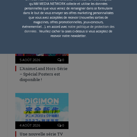
qu'AM MEDIA NETWORK collecte et utilise les données
personnelles que vous venez de renseigner dans ce formulaire
dans le but de vous envoyer ses offres marketing personnalisées
que vous avez acceptées de recevoir (nouvelles sorties de
ARTICLES LIÉS
magazines, offres promotionnelles, jeux-concours,
événementiel...), en accord avec
notre politique de protection des
données
. Veuillez cocher la cases ci-dessus si vous acceptez de
recevoir notre newsletter.
5 AOÛT 2026
0
L’AnimeLand Hors-Série
– Spécial Posters est
disponible !
4 AOÛT 2026
0
Une nouvelle série TV