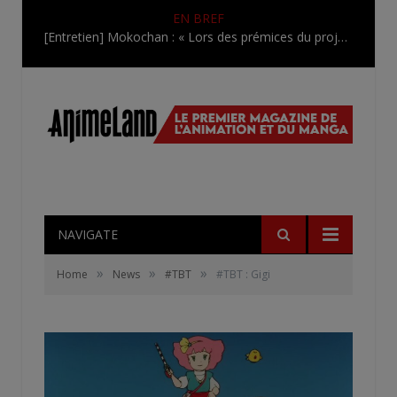
EN BREF
[Entretien] Mokochan : « Lors des prémices du projet, il était déjà demandé de suivre au mieux le manga originel.»
NAVIGATE
»
»
»
Home
News
#TBT
#TBT : Gigi