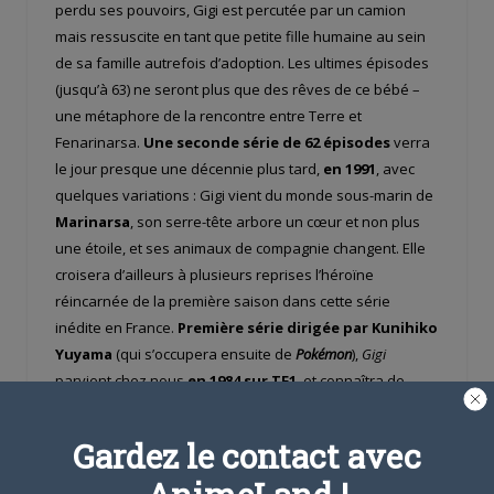
perdu ses pouvoirs, Gigi est percutée par un camion
mais ressuscite en tant que petite fille humaine au sein
de sa famille autrefois d’adoption. Les ultimes épisodes
(jusqu’à 63) ne seront plus que des rêves de ce bébé –
une métaphore de la rencontre entre Terre et
Fenarinarsa.
Une seconde série de 62 épisodes
verra
le jour presque une décennie plus tard,
en 1991
, avec
quelques variations : Gigi vient du monde sous-marin de
Marinarsa
, son serre-tête arbore un cœur et non plus
une étoile, et ses animaux de compagnie changent. Elle
croisera d’ailleurs à plusieurs reprises l’héroïne
réincarnée de la première saison dans cette série
inédite en France.
Première série dirigée par Kunihiko
Yuyama
(qui s’occupera ensuite de
Pokémon
),
Gigi
parvient chez nous
en 1984 sur TF1
, et connaîtra de
multiples rediffusions
(TF1, La 5, TMC, Mangas, France
5…), la dernière remontant à 2014 sur France 4.
Gardez le contact avec
Autrefois éditée en DVD par Kazé
, la série est
désormais introuvable… à moins qu’un éditeur ne lui