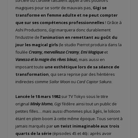
sorcière
ou
Caroline
faisaient appel à des pouvoirs
magiques pour se sortir de mauvais pas,
Gigi se
transforme en femme adulte et ne peut compter
que sur ses compétences professionnelles
! Grâce à
Ashi Productions,
Gigi
marquera donc durablement
l’industrie de
l’animation en remettant au goût du
jour les magical girls
(le studio Pierrot produira dans la
foulée
Creamy, merveilleuse Creamy
,
Emi Magique
et
Vanessa et la magie des rêves bleus
), mais aussi en
imposant toute
une esthétique lors de sa séance de
transformation
, qui sera reprise par des héritières
indirectes comme
Sailor Moon
ou
Card Captor Sakura
.
Lancée le 18 mars 1982
sur TV Tokyo sous le titre
original
Minky Momo
,
Gigi
fédère ainsi tout un public de
petites filles… mais aussi d’hommes plus âgés, le lolicon
étant en plein boom à cette même époque. Tous seront à
jamais marqués par
un twist inimaginable aux trois
quarts de la série
(épisodes 45 et 46) : après avoir