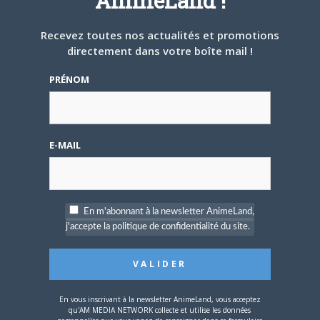
AnimeLand !
rende hommage, pour
ce quarantième anniversaire
?
Recevez toutes nos actualités et promotions
directement dans votre boîte mail !
Share this:
Cliquez
Cliquez
Cliquez
PRÉNOM
pour
pour
pour
partager
partager
partager
sur
sur
sur
Twitter(ouvre
Facebook(ouvre
Google+
dans
dans
(ouvre
une
une
dans
nouvelle
nouvelle
une
PARLEZ-EN À VOS AMIS !
fenêtre)
fenêtre)
nouvelle
E-MAIL
fenêtre)
Twitter
Facebook
Google+
Pinterest
LinkedIn
Tumblr
Email
En m'abonnant à la newsletter AnimeLand,
j'accepte la politique de confidentialité du site.
A PROPOS DE L'AUTEUR
MATTHIEU PINON
En vous inscrivant à la newsletter AnimeLand, vous acceptez
qu'AM MEDIA NETWORK collecte et utilise les données