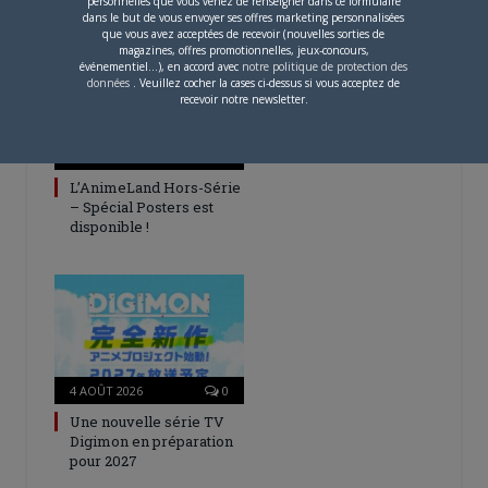
personnelles que vous venez de renseigner dans ce formulaire
ARTICLES LIÉS
dans le but de vous envoyer ses offres marketing personnalisées
que vous avez acceptées de recevoir (nouvelles sorties de
magazines, offres promotionnelles, jeux-concours,
événementiel...), en accord avec
notre politique de protection des
données
. Veuillez cocher la cases ci-dessus si vous acceptez de
recevoir notre newsletter.
5 AOÛT 2026
0
L’AnimeLand Hors-Série
– Spécial Posters est
disponible !
4 AOÛT 2026
0
Une nouvelle série TV
Digimon en préparation
pour 2027