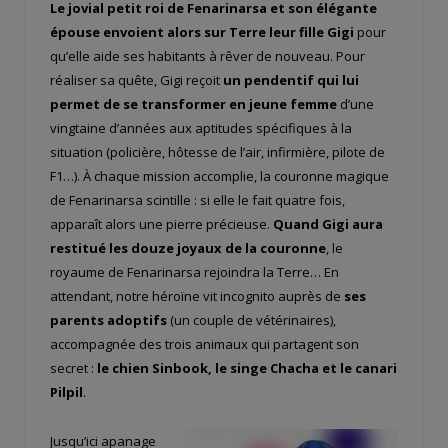
Le jovial petit roi de Fenarinarsa et son élégante
épouse envoient alors sur Terre leur fille Gigi
pour
qu’elle aide ses habitants à rêver de nouveau. Pour
réaliser sa quête, Gigi reçoit
un pendentif qui lui
permet de se transformer en jeune femme
d’une
vingtaine d’années aux aptitudes spécifiques à la
situation (policière, hôtesse de l’air, infirmière, pilote de
F1…). À chaque mission accomplie, la couronne magique
de Fenarinarsa scintille : si elle le fait quatre fois,
apparaît alors une pierre précieuse.
Quand Gigi aura
restitué les douze joyaux de la couronne
, le
royaume de Fenarinarsa rejoindra la Terre… En
attendant, notre héroïne vit incognito auprès de
ses
parents adoptifs
(un couple de vétérinaires),
accompagnée des trois animaux qui partagent son
secret :
le chien Sinbook, le singe Chacha et le canari
Pilpil
.
Jusqu’ici apanage