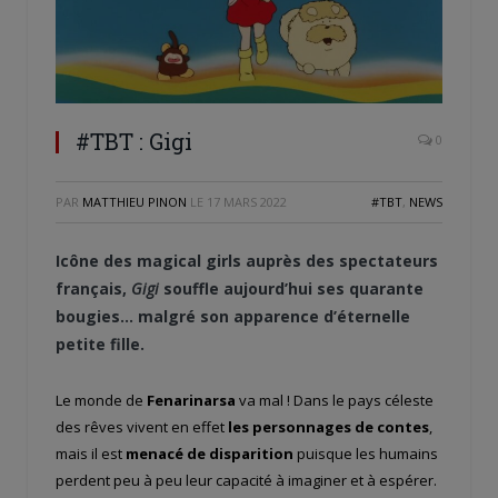
#TBT : Gigi
0
PAR
MATTHIEU PINON
LE
17 MARS 2022
#TBT
,
NEWS
Icône des magical girls auprès des spectateurs
français,
Gigi
souffle aujourd’hui ses quarante
bougies… malgré son apparence d’éternelle
petite fille.
Le monde de
Fenarinarsa
va mal ! Dans le pays céleste
des rêves vivent en effet
les personnages de contes
,
mais il est
menacé de disparition
puisque les humains
perdent peu à peu leur capacité à imaginer et à espérer.