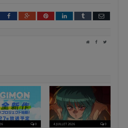
tter
Facebook
Google+
Pinterest
LinkedIn
Tumblr
Email
Site
Facebook
Twitter
web
26
0
4 JUILLET 2026
0