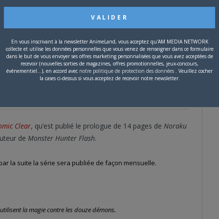
mieux le manga originel.»
mentaire.
En vous inscrivant à la newsletter AnimeLand, vous acceptez qu'AM MEDIA NETWORK
collecte et utilise les données personnelles que vous venez de renseigner dans ce formulaire
dans le but de vous envoyer ses offres marketing personnalisées que vous avez acceptées de
recevoir (nouvelles sorties de magazines, offres promotionnelles, jeux-concours,
mamoto
événementiel...), en accord avec
notre politique de protection des données
. Veuillez cocher
0
la cases ci-dessus si vous acceptez de recevoir notre newsletter.
JAPON
,
NEWS
omic Clear
, qu’est publié le prologue de 14 pages de
Noraku
’auteur de
Monster Hunter Flash
.
ar la suite la série sera publiée de façon mensuelle.
utilisent la magie contre les douze démons.