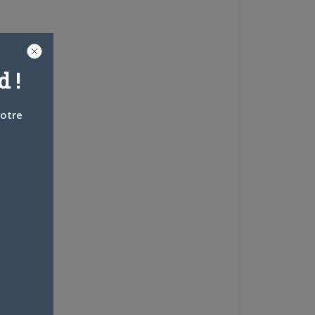
 !
votre