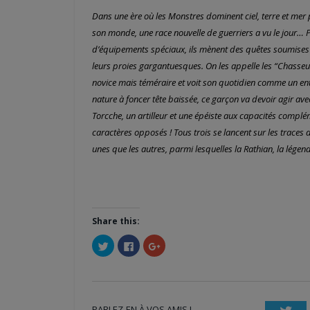
Dans une ère où les Monstres dominent ciel, terre et m
son monde, une race nouvelle de guerriers a vu le jour… P
d’équipements spéciaux, ils mènent des quêtes soumises 
leurs proies gargantuesques. On les appelle les “Chasseu
novice mais téméraire et voit son quotidien comme un en
nature à foncer tête baissée, ce garçon va devoir agir ave
Torcche, un artilleur et une épéiste aux capacités comp
caractères opposés ! Tous trois se lancent sur les traces 
unes que les autres, parmi lesquelles la Rathian, la légen
Share this:
Cliquez
Cliquez
Cliquez
pour
pour
pour
partager
partager
partager
sur
sur
sur
Twitter(ouvre
Facebook(ouvre
Google+
dans
dans
(ouvre
une
une
dans
nouvelle
nouvelle
une
PARLEZ-EN À VOS AMIS !
fenêtre)
fenêtre)
nouvelle