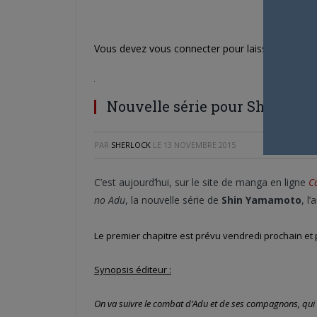
Vous devez
vous connecter
pour laisser un com
Nouvelle série pour Shin Ya
PAR
SHERLOCK
LE
13 NOVEMBRE 2015
C’est aujourd’hui, sur le site de manga en ligne
C
no Adu
, la nouvelle série de
Shin Yamamoto
, l
Le premier chapitre est prévu vendredi prochain et p
Synopsis éditeur :
On va suivre le combat d’Adu et de ses compagnons, qui 