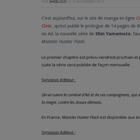
PAR
SHERLOCK
LE
13 NOVEMBRE 2015
C’est aujourd’hui, sur le site de manga en ligne
C
Clear
, qu’est publié le prologue de 14 pages de
N
no Ad
, la nouvelle série de
Shin Yamamoto
, l’a
Monster Hunter Flash
.
Le premier chapitre est prévu vendredi prochain et 
suite la série sera publiée de façon mensuelle.
Synopsis éditeur :
On va suivre le combat d’Ad et de ses compagnons, qui ut
la magie, contre les douze démons.
En France,
Monster Hunter Flash
est disponible aux é
Synopsis éditeur :