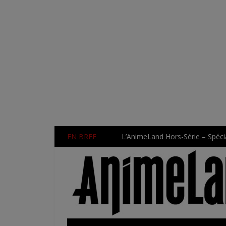
EN BREF
L’AnimeLand Hors-Série – Spécia