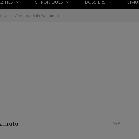
ZINES
CHRONIQUES
DOSSIERS
SIMU
ouvelle série pour Shin Yamamoto
mamoto
0