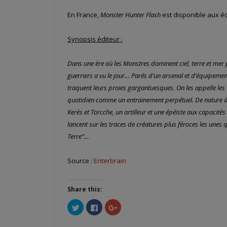
En France,
Monster Hunter Flash
est disponible aux é
Synopsis éditeur :
Dans une ère où les Monstres dominent ciel, terre et m
guerriers a vu le jour… Parés d’un arsenal et d’équipeme
traquent leurs proies gargantuesques. On les appelle les
quotidien comme un entrainement perpétuel. De nature à f
Kerès et Torcche, un artilleur et une épéiste aux capaci
lancent sur les traces de créatures plus féroces les unes q
Terre”…
Source :
Enterbrain
Share this:
Cliquez
Cliquez
Cliquez
pour
pour
pour
partager
partager
partager
sur
sur
sur