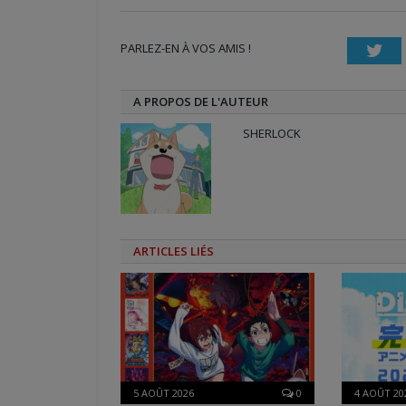
Twitter(ouvre
Facebook(ouvre
Google+
dans
dans
(ouvre
une
une
dans
nouvelle
nouvelle
une
PARLEZ-EN À VOS AMIS !
fenêtre)
fenêtre)
nouvelle
Twi
fenêtre)
A PROPOS DE L'AUTEUR
SHERLOCK
ARTICLES LIÉS
5 AOÛT 2026
0
4 AOÛT 20