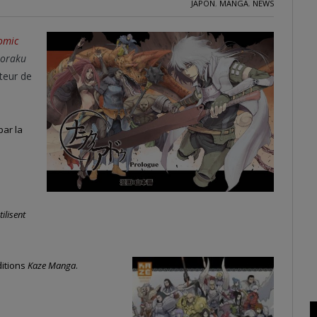
JAPON
,
MANGA
,
NEWS
omic
oraku
uteur de
par la
ilisent
ditions
Kaze Manga
.