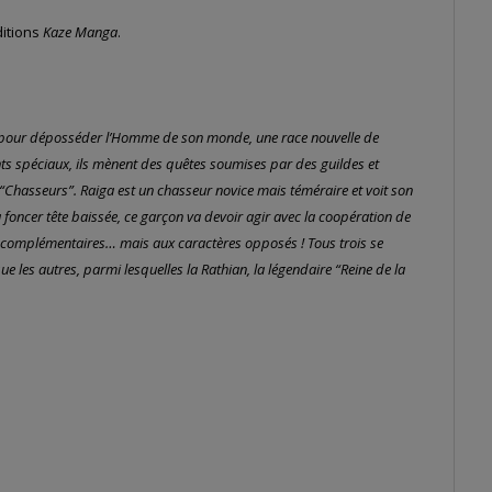
ditions
Kaze Manga
.
er pour déposséder l’Homme de son monde, une race nouvelle de
nts spéciaux, ils mènent des quêtes soumises par des guildes et
 “Chasseurs”. Raiga est un chasseur novice mais téméraire et voit son
oncer tête baissée, ce garçon va devoir agir avec la coopération de
tés complémentaires… mais aux caractères opposés ! Tous trois se
ue les autres, parmi lesquelles la Rathian, la légendaire “Reine de la