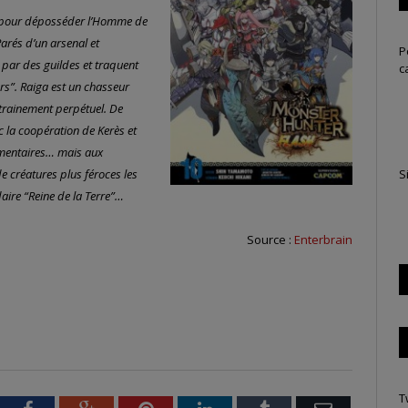
er pour déposséder l’Homme de
arés d’un arsenal et
P
par des guildes et traquent
c
rs”. Raiga est un chasseur
trainement perpétuel. De
c la coopération de Kerès et
lémentaires… mais aux
S
de créatures plus féroces les
daire “Reine de la Terre”…
Source :
Enterbrain
T