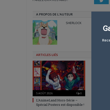
Twi
fenêtre)
A PROPOS DE L'AUTEUR
SHERLOCK
G
Rece
ARTICLES LIÉS
5 AOÛT 2026
0
4 AOÛT 20
L’AnimeLand Hors-Série –
Une nouv
Spécial Posters est disponible !
en prépa