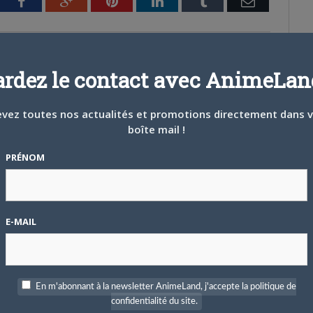
tter
Facebook
Google+
Pinterest
LinkedIn
Tumblr
Email
Site
Facebook
Twitter
ardez le contact avec AnimeLand
web
vez toutes nos actualités et promotions directement dans 
boîte mail !
PRÉNOM
E-MAIL
26
0
4 JUILLET 2026
0
elle série TV Digimon
[Entretien] Mokochan : « Lors
En m'abonnant à la newsletter AnimeLand, j'accepte la politique de
ration pour 2027
des prémices du projet, il était
confidentialité du site.
déjà demandé de suivre au