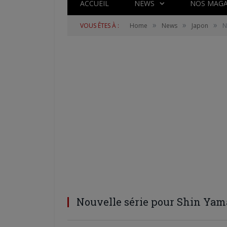
ACCUEIL
NEWS
NOS MAGA
»
»
»
VOUS ÊTES À :
Home
News
Japon
N
Nouvelle série pour Shin Ya