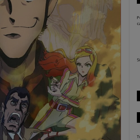
P
c
S
T