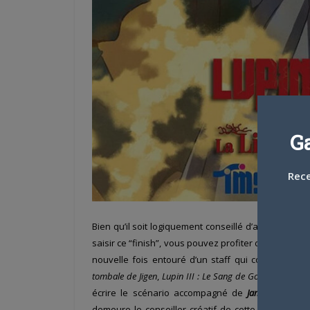
G
Rece
Bien qu’il soit logiquement conseillé d’avoir vu les
saisir ce “finish”, vous pouvez profiter de ce bon sh
nouvelle fois entouré d’un staff qui connait bien
tombale de Jigen
,
Lupin III : Le Sang de Goemon
,
Lupin 
écrire le scénario accompagné de
James Shimoji
p
demeure le conseiller créatif de cette vision mod