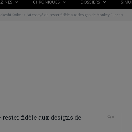
ZINES
CHRONIQUES
DOSSIERS
SIMU
akeshi Koike : « J’ai essayé de rester fidèle aux designs de Monkey Punch »
e rester fidèle aux designs de
0