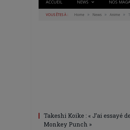
ACCUEIL
NEWS
NOS MAGA
»
»
»
VOUS ÊTES À :
Home
News
Anime
T
Takeshi Koike : « J’ai essayé d
Monkey Punch »