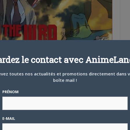
ardez le contact avec AnimeLand
vez toutes nos actualités et promotions directement dans 
boîte mail !
PRÉNOM
 précédents films de
Takeshi Koike
relatif à
Lupin III
pour mieux
oot d’action sans être totalement à jour. Le réalisateur s’est une
 la licence de
TMS
puisque
Yûya Takahashi
(
Lupin III : La Pierre
III : Le Mensonge de Fujiko Mine
,
Lupin III : La Partie 6
) revient pour
E-MAIL
our composer la musique, tandis que
Katsuhito Ishii
(
Redline
)
erne de
Lupin III.
Il est également important de rappeler
qu’un