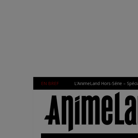
EN BREF
L’AnimeLand Hors-Série – Spécia