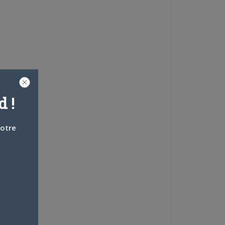
 !
votre