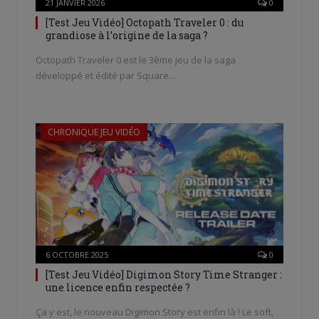
21 JANVIER 2026
0
[Test Jeu Vidéo] Octopath Traveler 0 : du
grandiose à l’origine de la saga ?
Octopath Traveler 0 est le 3ème jeu de la saga
développé et édité par Square…
CHRONIQUE JEU VIDÉO
6 OCTOBRE 2025
0
[Test Jeu Vidéo] Digimon Story Time Stranger :
une licence enfin respectée ?
Ça y est, le nouveau Digimon Story est enfin là ! Le soft,