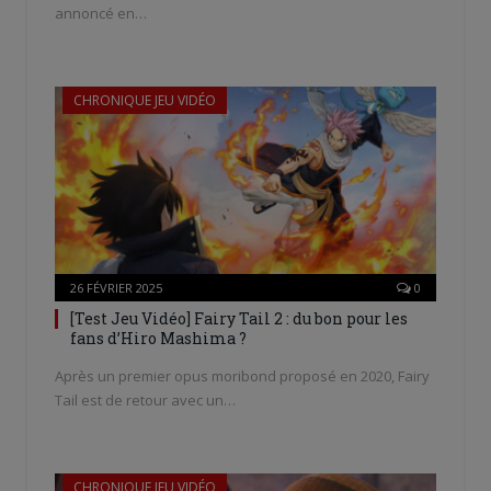
annoncé en…
CHRONIQUE JEU VIDÉO
26 FÉVRIER 2025
0
[Test Jeu Vidéo] Fairy Tail 2 : du bon pour les
fans d’Hiro Mashima ?
Après un premier opus moribond proposé en 2020, Fairy
Tail est de retour avec un…
CHRONIQUE JEU VIDÉO