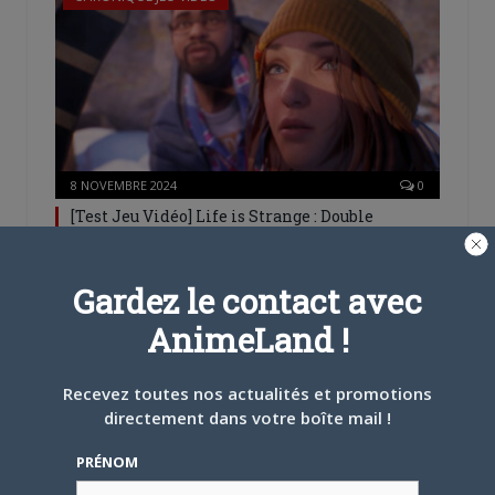
8 NOVEMBRE 2024
0
[Test Jeu Vidéo] Life is Strange : Double
Exposure
Succès critique et commercial, la licence Life is
Gardez le contact avec
Strange revient pour un 5ème opus (The Awesome…
AnimeLand !
CHRONIQUE JEU VIDÉO
Recevez toutes nos actualités et promotions
directement dans votre boîte mail !
PRÉNOM