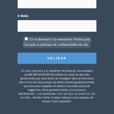
E-MAIL
12 OCTOBRE 2023
0
[TEST] Test Lies of P : Le souls-like qui a du nez
?
Attendu comme une suite spirituelle de Bloodborne, Lies
En m'abonnant à la newsletter AnimeLand,
of P revisite l’histoire de Pinocchio à…
j'accepte la politique de confidentialité du site.
CHRONIQUE JEU VIDÉO
En vous inscrivant à la newsletter AnimeLand, vous acceptez
qu'AM MEDIA NETWORK collecte et utilise les données
personnelles que vous venez de renseigner dans ce formulaire
dans le but de vous envoyer ses offres marketing personnalisées
que vous avez acceptées de recevoir (nouvelles sorties de
magazines, offres promotionnelles, jeux-concours,
événementiel...), en accord avec
notre politique de protection des
données
. Veuillez cocher la cases ci-dessus si vous acceptez de
recevoir notre newsletter.
14 JUIN 2023
0