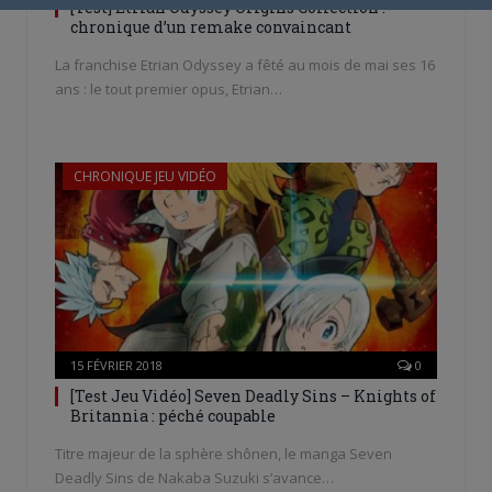
[Test] Etrian Odyssey Origins Collection :
chronique d’un remake convaincant
La franchise Etrian Odyssey a fêté au mois de mai ses 16
ans : le tout premier opus, Etrian…
CHRONIQUE JEU VIDÉO
15 FÉVRIER 2018
0
[Test Jeu Vidéo] Seven Deadly Sins – Knights of
Britannia : péché coupable
Titre majeur de la sphère shônen, le manga Seven
Deadly Sins de Nakaba Suzuki s’avance…