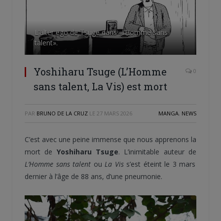
L’alter ego de Tsuge dans «l’Homme sans
talent».
Yoshiharu Tsuge (L’Homme
0
sans talent, La Vis) est mort
PAR
BRUNO DE LA CRUZ
LE
27 MARS 2026
MANGA
,
NEWS
C’est avec une peine immense que nous apprenons la
mort de
Yoshiharu Tsuge
. L’inimitable auteur de
L’Homme sans talent
ou
La Vis
s’est éteint le 3 mars
dernier à l’âge de 88 ans, d’une pneumonie.