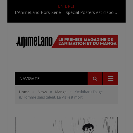
EN BREF
L’AnimeLand Hors-Série – Spécial Posters est disponible !
NAVIGATE
»
»
»
Home
News
Manga
Yoshiharu Tsuge
(L’Homme sans talent, La Vis) est mort