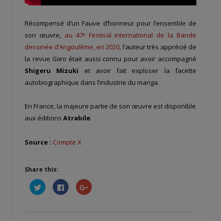
Récompensé d’un Fauve d’honneur pour l’ensemble de
son œuvre,
au 47ᵉ Festival international de la Bande
dessinée d’Angoulême, en 2020
, l’auteur très apprécié de
la revue
Garo
était aussi connu pour avoir accompagné
Shigeru Mizuki
et avoir fait exploser la facette
autobiographique dans l’industrie du manga.
En France, la majeure partie de son œuvre est disponible
aux éditions
Atrabile
.
Source :
Compte X
Share this:
Cliquez
Cliquez
Cliquez
pour
pour
pour
partager
partager
partager
sur
sur
sur
Twitter(ouvre
Facebook(ouvre
Google+
dans
dans
(ouvre
une
une
dans