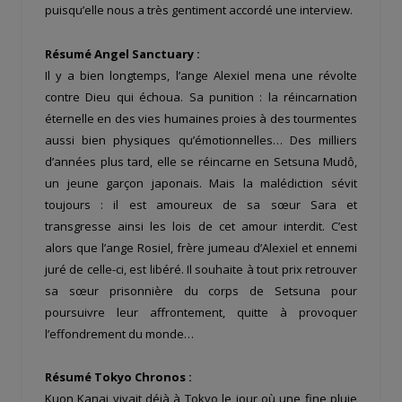
puisqu’elle nous a très gentiment accordé une interview.
Résumé Angel Sanctuary :
Il y a bien longtemps, l’ange Alexiel mena une révolte
contre Dieu qui échoua. Sa punition : la réincarnation
éternelle en des vies humaines proies à des tourmentes
aussi bien physiques qu’émotionnelles… Des milliers
d’années plus tard, elle se réincarne en Setsuna Mudô,
un jeune garçon japonais. Mais la malédiction sévit
toujours : il est amoureux de sa sœur Sara et
transgresse ainsi les lois de cet amour interdit. C’est
alors que l’ange Rosiel, frère jumeau d’Alexiel et ennemi
juré de celle-ci, est libéré. Il souhaite à tout prix retrouver
sa sœur prisonnière du corps de Setsuna pour
poursuivre leur affrontement, quitte à provoquer
l’effondrement du monde…
Résumé Tokyo Chronos :
Kuon Kanai vivait déjà à Tokyo le jour où une fine pluie