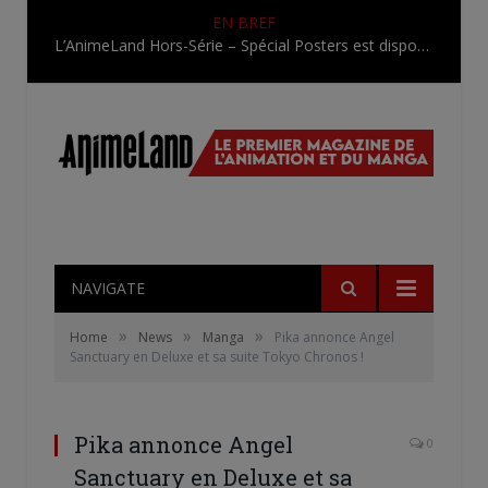
EN BREF
L’AnimeLand Hors-Série – Spécial Posters est disponible !
NAVIGATE
»
»
»
Home
News
Manga
Pika annonce Angel
Sanctuary en Deluxe et sa suite Tokyo Chronos !
Pika annonce Angel
0
Sanctuary en Deluxe et sa