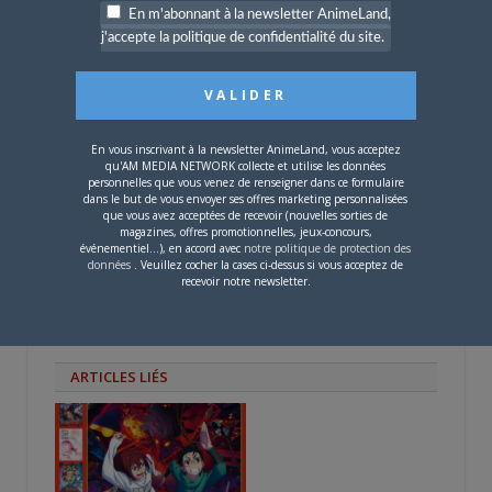
nouvelle
nouvelle
une
En m'abonnant à la newsletter AnimeLand,
PARLEZ-EN À VOS AMIS !
fenêtre)
fenêtre)
nouvelle
fenêtre)
j'accepte la politique de confidentialité du site.
Twitter
Facebook
Google+
Pinterest
LinkedIn
Tumblr
Email
En vous inscrivant à la newsletter AnimeLand, vous acceptez
A PROPOS DE L'AUTEUR
qu'AM MEDIA NETWORK collecte et utilise les données
personnelles que vous venez de renseigner dans ce formulaire
BRUNO DE LA CRUZ
dans le but de vous envoyer ses offres marketing personnalisées
que vous avez acceptées de recevoir (nouvelles sorties de
magazines, offres promotionnelles, jeux-concours,
Défendre les couleurs d'AnimeLand était
événementiel...), en accord avec
notre politique de protection des
données
. Veuillez cocher la cases ci-dessus si vous acceptez de
un rêve. Il ne me reste plus qu'à
recevoir notre newsletter.
rencontrer Hiroaki Samura et je pourrai
partir tranquille.
ARTICLES LIÉS