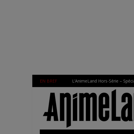
EN BREF
L’AnimeLand Hors-Série – Spécia