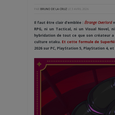
PAR
BRUNO DE LA CRUZ
LE
3 AVRIL 2026
Il faut être clair d’emblée :
Étrange Overlord
n
RPG, ni un Tactical, ni un Visual Novel,
hybridation de tout ce que son créateur a p
culture otaku.
Et cette formule de SuperN
2026 sur PC, PlayStation 5, PlayStation 4, e