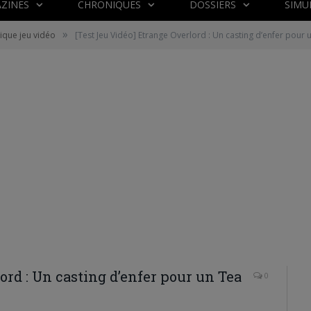
ZINES
CHRONIQUES
DOSSIERS
SIMU
»
ique jeu vidéo
[Test Jeu Vidéo] Etrange Overlord : Un casting d’enfer pour
ord : Un casting d’enfer pour un Tea
0