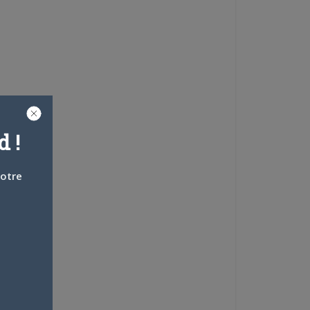
 !
votre