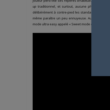
joueur perd vite ses repères d’habitué. Oubliez la c
up
traditionnel, et surtout, aucune phase de
gri
délibérément à contre-pied les standards du genr
même paraître un peu ennuyeuse. Aussi, les allerg
mode ultra easy appelé « Sweet mode » est même pr