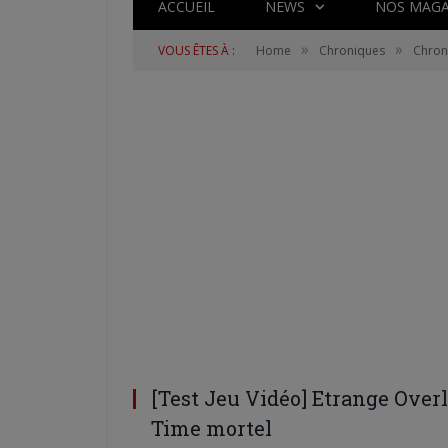
ACCUEIL
NEWS
NOS MAGA
»
»
VOUS ÊTES À :
Home
Chroniques
Chron
[Test Jeu Vidéo] Etrange Overl
Time mortel