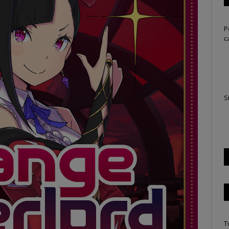
P
c
S
T