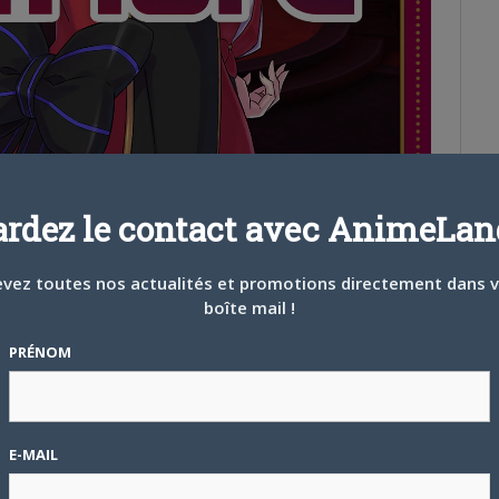
ardez le contact avec AnimeLand
vez toutes nos actualités et promotions directement dans 
boîte mail !
PRÉNOM
E-MAIL
r. Face à un gameplay qui fait un peu tout et rien à la fois, le