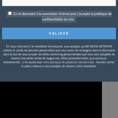
ourse à la puissance : ici, il n’y a pas de barre d’XP, pas de
level
nd
rébarbative. Rien n’est vraiment obligatoire. Le titre prend
e pour imposer son propre rythme, et la premières heure peut
En m'abonnant à la newsletter AnimeLand, j'accepte la politique de
iques à la difficulté seront épargnés puisqu’elle absente, un
confidentialité du site.
évu a cet effet.
En vous inscrivant à la newsletter AnimeLand, vous acceptez qu'AM MEDIA NETWORK
collecte et utilise les données personnelles que vous venez de renseigner dans ce formulaire
dans le but de vous envoyer ses offres marketing personnalisées que vous avez acceptées de
recevoir (nouvelles sorties de magazines, offres promotionnelles, jeux-concours,
événementiel...), en accord avec
notre politique de protection des données
. Veuillez cocher
la cases ci-dessus si vous acceptez de recevoir notre newsletter.