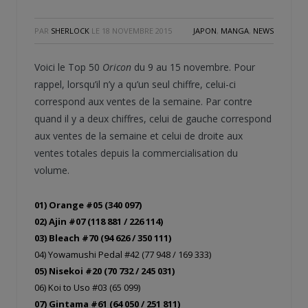
PAR
SHERLOCK
LE
18 NOVEMBRE 2015
JAPON
,
MANGA
,
NEWS
Voici le Top 50
Oricon
du 9 au 15 novembre. Pour
rappel, lorsqu’il n’y a qu’un seul chiffre, celui-ci
correspond aux ventes de la semaine. Par contre
quand il y a deux chiffres, celui de gauche correspond
aux ventes de la semaine et celui de droite aux
ventes totales depuis la commercialisation du
volume.
01) Orange #05 (340 097)
02) Ajin #07 (118 881 / 226 114)
03) Bleach #70 (94 626 / 350 111)
04) Yowamushi Pedal #42 (77 948 / 169 333)
05) Nisekoi #20 (70 732 / 245 031)
06) Koi to Uso #03 (65 099)
07) Gintama #61 (64 050 / 251 811)