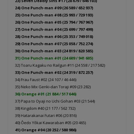
23) Seven Deadly Sins #17 (28 679 / 646 103)
24) One Punch-man #09 (26 589 / 652 937)
25) One Punch-man #08 (25 993 / 729 193)
26) One Punch-man #05 (25 794 / 767 967)
27) One Punch-man #04 (25 699 / 797 499)
28) One Punch-man #06 (25 353 / 749 018)
29) One Punch-man #07 (25 058 / 752 274)
30) One Punch-man #03 (24 819 / 820 585)
31) One Punch-man #01 (24 609 / 941 605)
32) Toaru Kagaku no Railgun #11 (24 558 / 217 582)
33) One Punch-man #02 (24 319 / 872 257)
34) Frau Faust #02 (24 107 / 46 446)
35) Neko Mix Genki-dan Toraji #09 (23 282)
36) Orange #01 (21 884 / 517 646)
37) Papa to Oyaji no Uchi Gohan #03 (21 544)
38) Kingdom #40 (21 177 / 562 732)
39) Hatarakanai Futari #06 (20 816)
40) Ôedo Yôkai Kawaraban #05 (20 465)
41) Orange #04 (20 252 / 580 986)