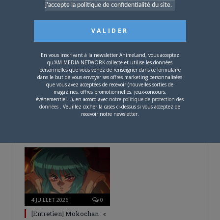
L’AnimeLand Hors-Série
j'accepte la politique de confidentialité du site.
– Spécial Posters est
disponible !
En vous inscrivant à la newsletter AnimeLand, vous acceptez
qu'AM MEDIA NETWORK collecte et utilise les données
personnelles que vous venez de renseigner dans ce formulaire
dans le but de vous envoyer ses offres marketing personnalisées
que vous avez acceptées de recevoir (nouvelles sorties de
magazines, offres promotionnelles, jeux-concours,
4 AOÛT 2026
0
événementiel...), en accord avec
notre politique de protection des
données
. Veuillez cocher la cases ci-dessus si vous acceptez de
Une nouvelle série TV
recevoir notre newsletter.
Digimon en préparation
pour 2027
4 JUILLET 2026
0
[Entretien] Mokochan : «