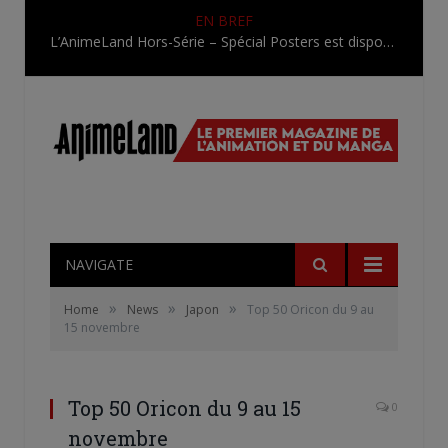
EN BREF
L’AnimeLand Hors-Série – Spécial Posters est disponible !
NAVIGATE
»
»
»
Home
News
Japon
Top 50 Oricon du 9 au
15 novembre
Top 50 Oricon du 9 au 15
0
novembre