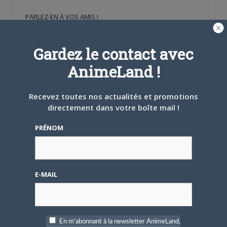
une
une
dans
nouvelle
nouvelle
une
PARLEZ-EN À VOS AMIS !
fenêtre)
fenêtre)
nouvelle
fenêtre)
Twitter
Facebook
Google+
Pinterest
LinkedIn
Tumblr
Email
Gardez le contact avec
AnimeLand !
A PROPOS DE L'AUTEUR
Recevez toutes nos actualités et promotions
SHERLOCK
directement dans votre boîte mail !
Site
Facebook
Twitter
web
PRÉNOM
ARTICLES LIÉS
E-MAIL
5 AOÛT 2026
0
En m'abonnant à la newsletter AnimeLand,