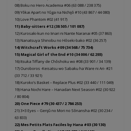
08) Boku no Hero Academia #06 (63 088 / 238 375)
09) Yôkai Apart no Yûga na Nichijô #10 (43 867 / 44 080)
10) Love Phantom #02 (41 917)
11) Baby-sitters #12 (38 505 / 101 087)
12) Kurosaki-kun no Iinari ni Nante Naranai #05 (37 863)
13) Nanatsuya Shinobu no Hôseki-bako #02 (36 257)
14) Witchcraft Works #09 (34 568 / 75 734)
15) Magical Girl of the End #10 (34 006 / 62 293)
16) Itsuka Tiffany de Chôshoku wo #08 (33 901 / 34 139)
17) Ouroboros -Keisatsu wo Sabaku ha Ware ni Ari- #21
(33 712 / 33 921)
18) Kuroko’s Basket – Replace Plus #02 (33 440 / 111 049)
19) Hana Nochi Hare – Hanadan Next Season #02 (30 922
/ 80 804)
20) One Piece #79 (30 437 / 2 786 253)
21) 3×3 Eyes – Genjû no Mori no Sônansha #02 (30 234 /
63 833)
22) Mes Petits Plats Faciles by Hana #03 (30 130)