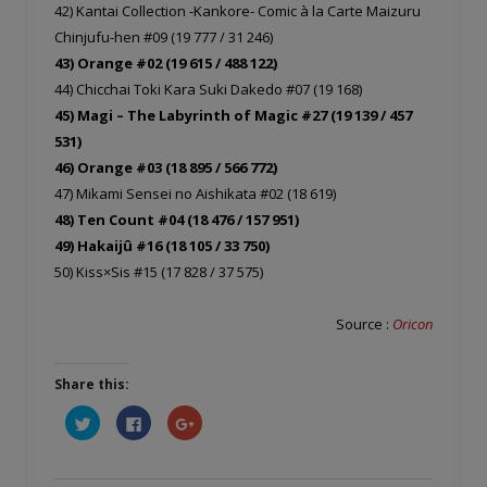
42) Kantai Collection -Kankore- Comic à la Carte Maizuru
Chinjufu-hen #09 (19 777 / 31 246)
43) Orange #02 (19 615 / 488 122)
44) Chicchai Toki Kara Suki Dakedo #07 (19 168)
45) Magi – The Labyrinth of Magic #27 (19 139 / 457
531)
46) Orange #03 (18 895 / 566 772)
47) Mikami Sensei no Aishikata #02 (18 619)
48) Ten Count #04 (18 476 / 157 951)
49) Hakaijû #16 (18 105 / 33 750)
50) Kiss×Sis #15 (17 828 / 37 575)
Source :
Oricon
Share this:
Cliquez
Cliquez
Cliquez
pour
pour
pour
partager
partager
partager
sur
sur
sur
Twitter(ouvre
Facebook(ouvre
Google+
dans
dans
(ouvre