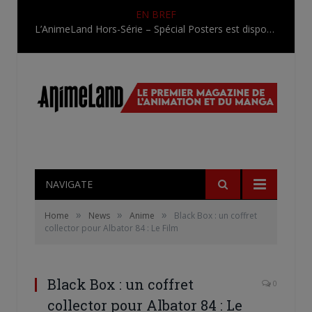
EN BREF
L’AnimeLand Hors-Série – Spécial Posters est disponible !
NAVIGATE
»
»
»
Home
News
Anime
Black Box : un coffret
collector pour Albator 84 : Le Film
Black Box : un coffret
0
collector pour Albator 84 : Le