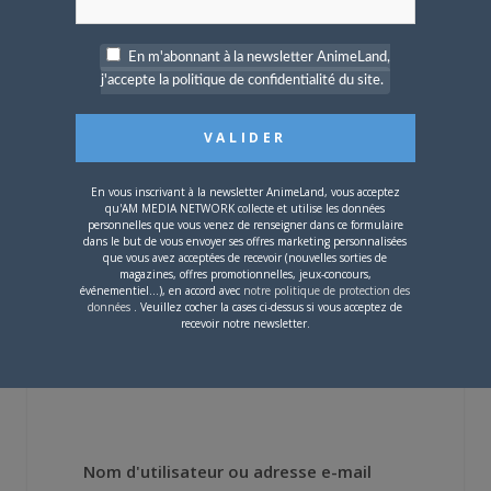
En m'abonnant à la newsletter AnimeLand,
j'accepte la politique de confidentialité du site.
4 JUILLET 2026
0
[Entretien] Mokochan : «
Lors des prémices du
projet, il était déjà
demandé de suivre au
En vous inscrivant à la newsletter AnimeLand, vous acceptez
mieux le manga
qu'AM MEDIA NETWORK collecte et utilise les données
originel.»
personnelles que vous venez de renseigner dans ce formulaire
dans le but de vous envoyer ses offres marketing personnalisées
que vous avez acceptées de recevoir (nouvelles sorties de
magazines, offres promotionnelles, jeux-concours,
Vous devez
vous connecter
pour laisser un
événementiel...), en accord avec
notre politique de protection des
commentaire.
données
. Veuillez cocher la cases ci-dessus si vous acceptez de
recevoir notre newsletter.
Nom d'utilisateur ou adresse e-mail