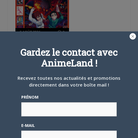
5 AOÛT 2026
0
L’AnimeLand Hors-Série
– Spécial Posters est
Gardez le contact avec
disponible !
AnimeLand !
Recevez toutes nos actualités et promotions
directement dans votre boîte mail !
PRÉNOM
4 AOÛT 2026
0
Une nouvelle série TV
Digimon en préparation
pour 2027
E-MAIL