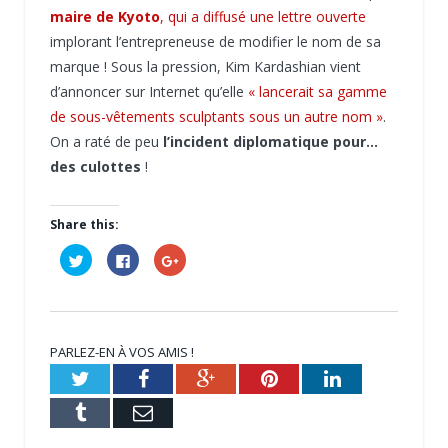
maire de Kyoto
, qui a diffusé une lettre ouverte
implorant l’entrepreneuse de modifier le nom de sa
marque ! Sous la pression, Kim Kardashian vient
d’annoncer sur Internet qu’elle
« lancerait sa gamme
de sous-vêtements sculptants sous un autre nom »
.
On a raté de peu
l’incident diplomatique pour…
des culottes
!
Share this:
Cliquez
Cliquez
Cliquez
pour
pour
pour
partager
partager
partager
sur
sur
sur
Twitter(ouvre
Facebook(ouvre
Google+
dans
dans
(ouvre
une
une
dans
nouvelle
nouvelle
une
PARLEZ-EN À VOS AMIS !
fenêtre)
fenêtre)
nouvelle
fenêtre)
Twitter
Facebook
Google+
Pinterest
LinkedIn
Tumblr
Email