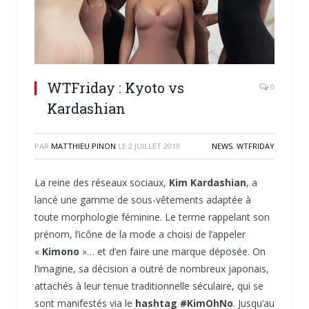
WTFriday : Kyoto vs
0
Kardashian
PAR
MATTHIEU PINON
LE
2 JUILLET 2019
NEWS
,
WTFRIDAY
La reine des réseaux sociaux,
Kim Kardashian
, a
lancé une gamme de sous-vêtements adaptée à
toute morphologie féminine. Le terme rappelant son
prénom, l’icône de la mode a choisi de l’appeler
«
Kimono
»… et d’en faire une marque déposée. On
l’imagine, sa décision a outré de nombreux japonais,
attachés à leur tenue traditionnelle séculaire, qui se
sont manifestés via le
hashtag #KimOhNo
. Jusqu’au