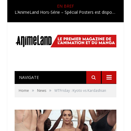
EN BREF
L’AnimeLand Hors-Série – Spécial Posters est disponible !
NAVIGATE
»
»
Home
News
WTFriday : Kyoto vs Kardashian