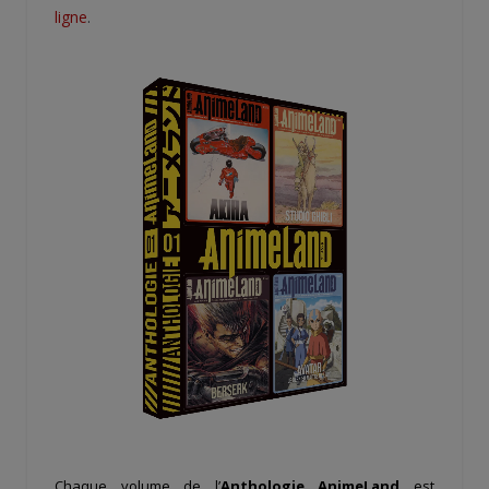
ligne
.
Chaque volume de l’
Anthologie AnimeLand
est