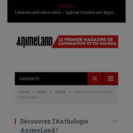
EN BREF
L’AnimeLand Hors-Série – Spécial Posters est disponible !
NAVIGATE
»
»
»
Home
News
Anime
Découvrez l’Anthologie
AnimeLand !
Découvrez l’Anthologie
0
AnimeLand !