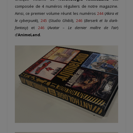
composée de 4 numéros réguliers de notre magazine.
Ainsi, ce premier volume réunit les numéros
244
(
Akira et
le cyberpunk
),
245
(
Studio Ghibli
),
246
(
Berserk et la dark-
fantasy
) et
246
(
Avatar – Le dernier maître de l’air
)
d’
AnimeLand
.