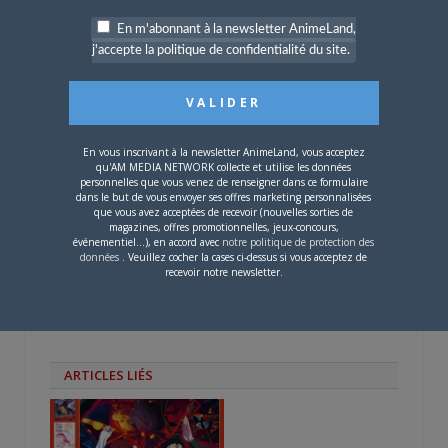
Twitter(ouvre
Facebook(ouvre
Google+
dans
dans
(ouvre
une
une
dans
En m'abonnant à la newsletter AnimeLand,
nouvelle
nouvelle
une
PARLEZ-EN À VOS AMIS !
fenêtre)
fenêtre)
nouvelle
j'accepte la politique de confidentialité du site.
fenêtre)
Twitter
Facebook
Google+
Pinterest
LinkedIn
Tumblr
Email
En vous inscrivant à la newsletter AnimeLand, vous acceptez
qu'AM MEDIA NETWORK collecte et utilise les données
A PROPOS DE L'AUTEUR
personnelles que vous venez de renseigner dans ce formulaire
dans le but de vous envoyer ses offres marketing personnalisées
BRUNO DE LA CRUZ
que vous avez acceptées de recevoir (nouvelles sorties de
magazines, offres promotionnelles, jeux-concours,
événementiel...), en accord avec
notre politique de protection des
Défendre les couleurs d'AnimeLand était
données
. Veuillez cocher la cases ci-dessus si vous acceptez de
recevoir notre newsletter.
un rêve. Il ne me reste plus qu'à
rencontrer Hiroaki Samura et je pourrai
partir tranquille.
ARTICLES LIÉS