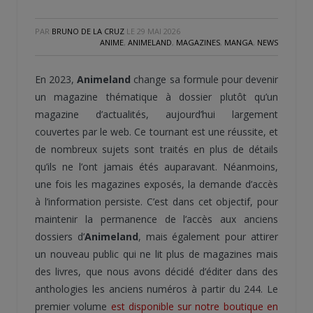
PAR
BRUNO DE LA CRUZ
LE
29 MAI 2026
ANIME
,
ANIMELAND
,
MAGAZINES
,
MANGA
,
NEWS
En 2023,
Animeland
change sa formule pour devenir
un magazine thématique à dossier plutôt qu’un
magazine d’actualités, aujourd’hui largement
couvertes par le web. Ce tournant est une réussite, et
de nombreux sujets sont traités en plus de détails
qu’ils ne l’ont jamais étés auparavant. Néanmoins,
une fois les magazines exposés, la demande d’accès
à l’information persiste. C’est dans cet objectif, pour
maintenir la permanence de l’accès aux anciens
dossiers d’
Animeland
, mais également pour attirer
un nouveau public qui ne lit plus de magazines mais
des livres, que nous avons décidé d’éditer dans des
anthologies les anciens numéros à partir du 244. Le
premier volume
est disponible sur notre boutique en