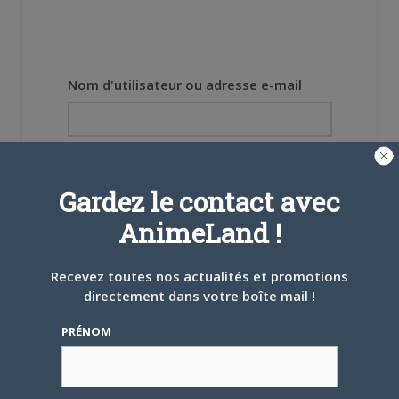
Nom d'utilisateur ou adresse e-mail
Mot de passe
Gardez le contact avec
AnimeLand !
Recevez toutes nos actualités et promotions
Se souvenir de moi
directement dans votre boîte mail !
Créer un
PRÉNOM
compte