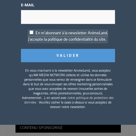
E-MAIL
Mot de passe oublié ?
OÙ TROUVER NOS MAGAZINES
En m'abonnant à la newsletter AnimeLand,
j'accepte la politique de confidentialité du site.
Pour savoir où trouver nos magazines, cliquez sur la
carte !
En vous inscrivant à la newsletter AnimeLand, vous acceptez
qu'AM MEDIA NETWORK collecte et utilise les données
personnelles que vous venez de renseigner dans ce formulaire
dans le but de vous envoyer ses offres marketing personnalisées
que vous avez acceptées de recevoir (nouvelles sorties de
Si votre ville n'est pas dans la liste,
contactez-nous
!
magazines, offres promotionnelles, jeux-concours,
événementiel...), en accord avec
notre politique de protection des
données
. Veuillez cocher la cases ci-dessus si vous acceptez de
recevoir notre newsletter.
CONTENU SPONSORISÉ