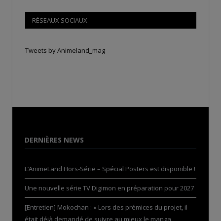
RÉSEAUX SOCIAUX
Tweets by Animeland_mag
DERNIÈRES NEWS
L’AnimeLand Hors-Série – Spécial Posters est disponible !
Une nouvelle série TV Digimon en préparation pour 2027
[Entretien] Mokochan : « Lors des prémices du projet, il
était déjà demandé de suivre au mieux le manga