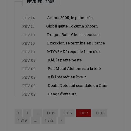
FÉVRIER, 2005
Anima 2005, le palmarès
FÉV 14
Ghibli quitte Tokuma Shoten
FÉV 11
Dragon Ball : Glénat s’excuse
FÉV 10
Exaxxion se termine en France
FÉV 10
MIYAZAKI reçoit le Lion d’or
FÉV 10
Kié, la petite peste
FÉV 09
Full Metal Alchemist à la télé
FÉV 09
Kiki bientôt en live ?
FÉV 09
Death Note fait scandale en Chin
FÉV 09
Bang ! d’auteurs
FÉV 09
Précédent
1
…
1 815
1 816
1 817
1 818
Suivant
1 819
…
1 872