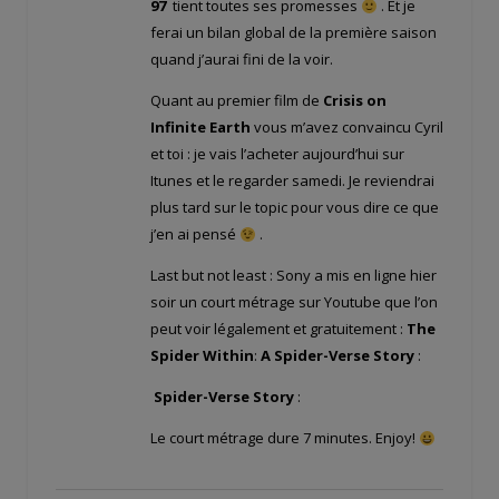
97
tient toutes ses promesses
. Et je
ferai un bilan global de la première saison
quand j’aurai fini de la voir.
Quant au premier film de
Crisis on
Infinite Earth
vous m’avez convaincu Cyril
et toi : je vais l’acheter aujourd’hui sur
Itunes et le regarder samedi. Je reviendrai
plus tard sur le topic pour vous dire ce que
j’en ai pensé
.
Last but not least : Sony a mis en ligne hier
soir un court métrage sur Youtube que l’on
peut voir légalement et gratuitement :
The
Spider Within
:
A Spider-Verse Story
:
Spider-Verse Story
:
Le court métrage dure 7 minutes. Enjoy!