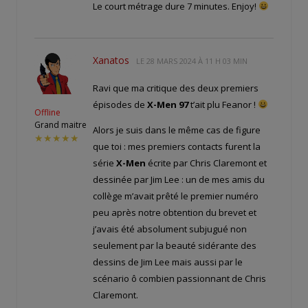
Le court métrage dure 7 minutes. Enjoy!
Xanatos
LE
28 MARS 2024 À 11 H 03 MIN
Ravi que ma critique des deux premiers
épisodes de
X-Men 97
t’ait plu Feanor !
Offline
Grand maitre
Alors je suis dans le même cas de figure
★★★★★
que toi : mes premiers contacts furent la
série
X-Men
écrite par Chris Claremont et
dessinée par Jim Lee : un de mes amis du
collège m’avait prêté le premier numéro
peu après notre obtention du brevet et
j’avais été absolument subjugué non
seulement par la beauté sidérante des
dessins de Jim Lee mais aussi par le
scénario ô combien passionnant de Chris
Claremont.