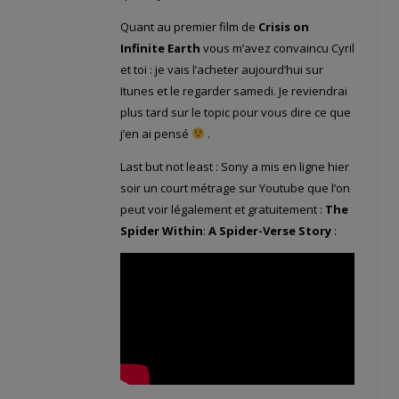
Quant au premier film de
Crisis on
Infinite Earth
vous m’avez convaincu Cyril
et toi : je vais l’acheter aujourd’hui sur
Itunes et le regarder samedi. Je reviendrai
plus tard sur le topic pour vous dire ce que
j’en ai pensé
.
Last but not least : Sony a mis en ligne hier
soir un court métrage sur Youtube que l’on
peut voir légalement et gratuitement :
The
Spider Within
:
A Spider-Verse Story
: