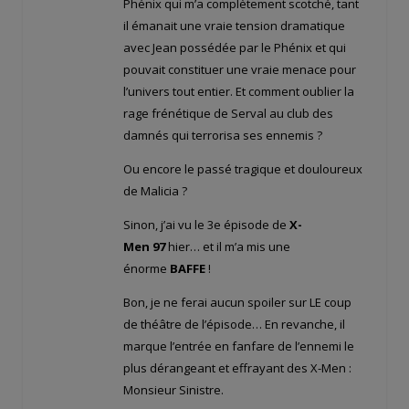
Phénix qui m’a complètement scotché, tant
il émanait une vraie tension dramatique
avec Jean possédée par le Phénix et qui
pouvait constituer une vraie menace pour
l’univers tout entier. Et comment oublier la
rage frénétique de Serval au club des
damnés qui terrorisa ses ennemis ?
Ou encore le passé tragique et douloureux
de Malicia ?
Sinon, j’ai vu le 3e épisode de
X-
Men 97
hier… et il m’a mis une
énorme
BAFFE
!
Bon, je ne ferai aucun spoiler sur LE coup
de théâtre de l’épisode… En revanche, il
marque l’entrée en fanfare de l’ennemi le
plus dérangeant et effrayant des X-Men :
Monsieur Sinistre.