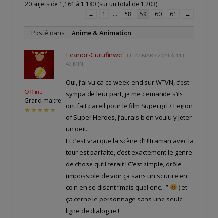
20 sujets de 1,161 à 1,180 (sur un total de 1,203)
←
1
…
58
59
60
61
→
Posté dans :
Anime & Animation
Feanor-Curufinwe
LE
27 MARS 2024 À 11 H
49 MIN
Oui, j’ai vu ça ce week-end sur WTVN, c’est
Offline
sympa de leur part, je me demande s’ils
Grand maitre
ont fait pareil pour le film Supergirl / Legion
★★★★★
of Super Heroes, j’aurais bien voulu y jeter
un oeil.
Et c’est vrai que la scène d’Ultraman avec la
tour est parfaite, c’est exactement le genre
de chose qu’il ferait ! C’est simple, drôle
(impossible de voir ça sans un sourire en
coin en se disant “mais quel enc…”
) et
ça cerne le personnage sans une seule
ligne de dialogue !