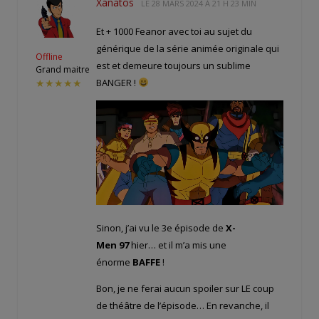
Xanatos
LE
28 MARS 2024 À 21 H 23 MIN
Et + 1000 Feanor avec toi au sujet du
générique de la série animée originale qui
Offline
est et demeure toujours un sublime
Grand maitre
BANGER !
★★★★★
Sinon, j’ai vu le 3e épisode de
X-
Men 97
hier… et il m’a mis une
énorme
BAFFE
!
Bon, je ne ferai aucun spoiler sur LE coup
de théâtre de l’épisode… En revanche, il