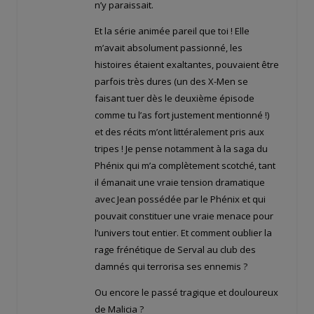
n’y paraissait.
Et la série animée pareil que toi ! Elle
m’avait absolument passionné, les
histoires étaient exaltantes, pouvaient être
parfois très dures (un des X-Men se
faisant tuer dès le deuxième épisode
comme tu l’as fort justement mentionné !)
et des récits m’ont littéralement pris aux
tripes ! Je pense notamment à la saga du
Phénix qui m’a complètement scotché, tant
il émanait une vraie tension dramatique
avec Jean possédée par le Phénix et qui
pouvait constituer une vraie menace pour
l’univers tout entier. Et comment oublier la
rage frénétique de Serval au club des
damnés qui terrorisa ses ennemis ?
Ou encore le passé tragique et douloureux
de Malicia ?