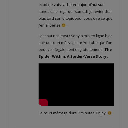
et toi : je vais l’acheter aujourd’hui sur
Itunes et le regarder samedi. Je reviendrai
plus tard sur le topic pour vous dire ce que
j’en ai pensé
.
Last but not least : Sony a mis en ligne hier
soir un court métrage sur Youtube que l’on
peut voir légalement et gratuitement :
The
Spider Within
:
A Spider-Verse Story
:
Le court métrage dure 7 minutes. Enjoy!