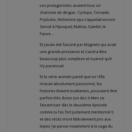
Les protagonistes avaient tous un
charisme de dingue : Cyclope, Tornade,
Psylocke, Wolverine (qui s’appelait encore
Serval à l’époque), Malicia, Gambit, le
Fauve…
Et j’avais été fasciné par Magneto qui avait
une grande prestance et s’avéra être
beaucoup plus complexe et nuancé qu’il
n’y paraissait.
Et la série animée pareil que toi ! Elle
m’avait absolument passionné, les
histoires étaient exaltantes, pouvaient être
parfois très dures (un des X-Men se
faisant tuer dès le deuxième épisode
comme tu l’as fort justement mentionné !)
et des récits m’ont littéralement pris aux
tripes ! Je pense notamment à la saga du