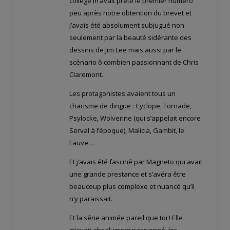
collège m’avait prêté le premier numéro
peu après notre obtention du brevet et
j’avais été absolument subjugué non
seulement par la beauté sidérante des
dessins de Jim Lee mais aussi par le
scénario ô combien passionnant de Chris
Claremont.
Les protagonistes avaient tous un
charisme de dingue : Cyclope, Tornade,
Psylocke, Wolverine (qui s’appelait encore
Serval à l’époque), Malicia, Gambit, le
Fauve…
Et j’avais été fasciné par Magneto qui avait
une grande prestance et s’avéra être
beaucoup plus complexe et nuancé qu’il
n’y paraissait.
Et la série animée pareil que toi ! Elle
m’avait absolument passionné, les