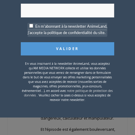
Comme toujours, la réalisation technique
est de haute volée, character design
sublime, animation virtuose…
En m'abonnant à la newsletter AnimeLand,
j'accepte la politique de confidentialité du site.
Mais en plus, l’épisode est caractérisé par
une ambiance horrifique et
fantasmagorique hallucinante qui me fit
frissonner, tant l’intrigue est angoissante à
souhait…
En vous inscrivant à la newsletter AnimeLand, vous acceptez
qu'AM MEDIA NETWORK collecte et utilise les données
personnelles que vous venez de renseigner dans ce formulaire
Très franchement, on sent qu’un film
dans le but de vous envoyer ses offres marketing personnalisées
comme le sublime
Prince des
que vous avez acceptées de recevoir (nouvelles sorties de
magazines, offres promotionnelles, jeux-concours,
Ténèbres
de John Carpenter mais aussi
événementiel...), en accord avec
notre politique de protection des
données
. Veuillez cocher la cases ci-dessus si vous acceptez de
les films horrifiques de la Hammer ont
recevoir notre newsletter.
fortement influencé les scénaristes. Et
Monsieur Sinistre est extrêmement
dangereux, calculateur et manipulateur.
Et l’épisode est également bouleversant,