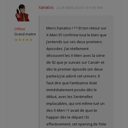
Xanatos
LE
28 MARS 2024 À 10 H 59 MIN
Merci Xanatos ! ^^ Et ton retour sur
Offline
Grand maitre
X-Men 97 confirme tout le bien que
★★★★★
j’entends sur ces deux premiers
épisodes. J’ai réellement
découvert les X-Men avec la série
de 92 que je suivais sur Canal+ et
dès le premier épisode (en deux
parties) j’ai adoré cet univers. Il
faut dire que l’ambiance était
immédiatement posée dès le
début, avec les Sentinelles
implacables, qui ont même tué un
des X-Men ! Y avait de quoi te
happer dès le départ ! Et
effectivement, cet opening de folie