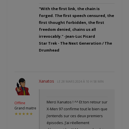
"With the first link, the chain is
forged. The first speech censured, the
first thought forbidden, the first
freedom denied, chains us all
irrevocably." -Jean-Luc Picard
Star Trek - The Next Generation / The
Drumhead
Xanatos
LE
28 MARS 2024 À 10 H 58 MIN
Merci Xanatos ! ^^ Et ton retour sur
Offline
Grand maitre
X-Men 97 confirme tout le bien que
★★★★★
j’entends sur ces deux premiers
épisodes. J’ai réellement