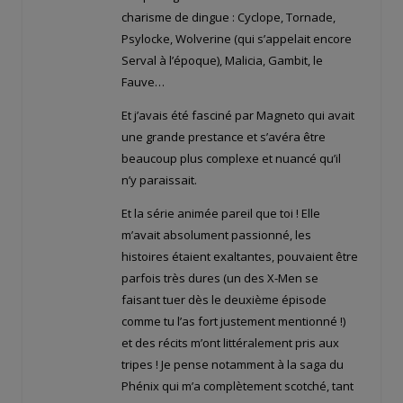
charisme de dingue : Cyclope, Tornade,
Psylocke, Wolverine (qui s’appelait encore
Serval à l’époque), Malicia, Gambit, le
Fauve…
Et j’avais été fasciné par Magneto qui avait
une grande prestance et s’avéra être
beaucoup plus complexe et nuancé qu’il
n’y paraissait.
Et la série animée pareil que toi ! Elle
m’avait absolument passionné, les
histoires étaient exaltantes, pouvaient être
parfois très dures (un des X-Men se
faisant tuer dès le deuxième épisode
comme tu l’as fort justement mentionné !)
et des récits m’ont littéralement pris aux
tripes ! Je pense notamment à la saga du
Phénix qui m’a complètement scotché, tant