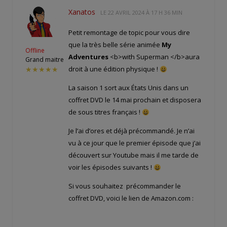
Xanatos
LE
22 AVRIL 2024 À 17 H 36 MIN
Petit remontage de topic pour vous dire
que la très belle série animée
My
Offline
Adventures
<b>with Superman </b>aura
Grand maitre
droit à une édition physique !
★★★★★
La saison 1 sort aux États Unis dans un
coffret DVD le 14 mai prochain et disposera
de sous titres français !
Je l’ai d’ores et déjà précommandé. Je n’ai
vu à ce jour que le premier épisode que j’ai
découvert sur Youtube mais il me tarde de
voir les épisodes suivants !
Si vous souhaitez précommander le
coffret DVD, voici le lien de Amazon.com :