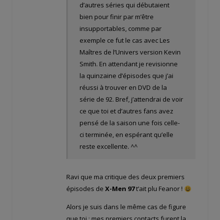
d’autres séries qui débutaient
bien pour finir par m’être
insupportables, comme par
exemple ce fut le cas avec Les
Maîtres de l’Univers version Kevin
Smith. En attendant je revisionne
la quinzaine d’épisodes que j’ai
réussi à trouver en DVD de la
série de 92. Bref, j’attendrai de voir
ce que toi et d’autres fans avez
pensé de la saison une fois celle-
ci terminée, en espérant qu’elle
reste excellente. ^^
Ravi que ma critique des deux premiers
épisodes de
X-Men 97
t’ait plu Feanor !
Alors je suis dans le même cas de figure
que toi : mes premiers contacts furent la