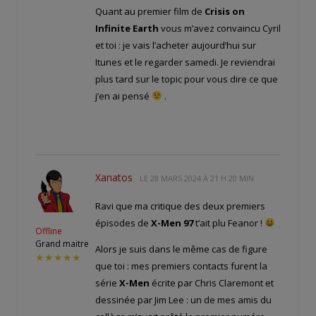
Quant au premier film de
Crisis on
Infinite Earth
vous m’avez convaincu Cyril
et toi : je vais l’acheter aujourd’hui sur
Itunes et le regarder samedi. Je reviendrai
plus tard sur le topic pour vous dire ce que
j’en ai pensé
.
Xanatos
LE
28 MARS 2024 À 21 H 20 MIN
Ravi que ma critique des deux premiers
épisodes de
X-Men 97
t’ait plu Feanor !
Offline
Grand maitre
Alors je suis dans le même cas de figure
★★★★★
que toi : mes premiers contacts furent la
série
X-Men
écrite par Chris Claremont et
dessinée par Jim Lee : un de mes amis du