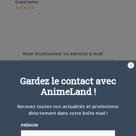
Grand maitre
★★★★★
Nom d'utilisateur ou adresse e-mail
Gardez le contact avec
Mot de passe
AnimeLand !
Recevez toutes nos actualités et promotions
directement dans votre boîte mail !
Se souvenir de moi
PRÉNOM
Créer un