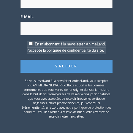
compte
E-MAIL
Mot de passe oublié ?
En m'abonnant à la newsletter AnimeLand,
j'accepte la politique de confidentialité du site.
OÙ TROUVER NOS MAGAZINES
Pour savoir où trouver nos magazines, cliquez sur la
carte !
En vous inscrivant à la newsletter AnimeLand, vous acceptez
qu'AM MEDIA NETWORK collecte et utilise les données
personnelles que vous venez de renseigner dans ce formulaire
dans le but de vous envoyer ses offres marketing personnalisées
que vous avez acceptées de recevoir (nouvelles sorties de
magazines, offres promotionnelles, jeux-concours,
événementiel...), en accord avec
notre politique de protection des
données
. Veuillez cocher la cases ci-dessus si vous acceptez de
Si votre ville n'est pas dans la liste,
contactez-nous
!
recevoir notre newsletter.