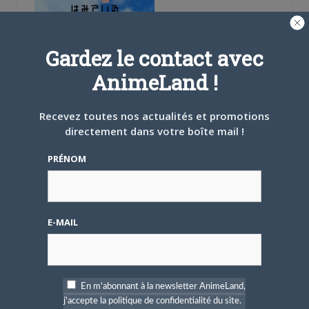
Gardez le contact avec
16 JANVIER 2019
0
AnimeLand !
Virtualsan – Looking
Recevez toutes nos actualités et promotions
directement dans votre boîte mail !
PRÉNOM
10 JANVIER 2019
0
Mysteria Friends
E-MAIL
En m'abonnant à la newsletter AnimeLand,
j'accepte la politique de confidentialité du site.