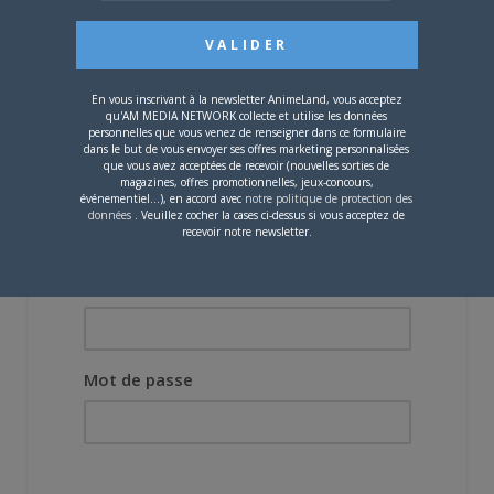
10 JANVIER 2019
0
W’z
Vous devez
vous connecter
pour laisser un
En vous inscrivant à la newsletter AnimeLand, vous acceptez
qu'AM MEDIA NETWORK collecte et utilise les données
commentaire.
personnelles que vous venez de renseigner dans ce formulaire
dans le but de vous envoyer ses offres marketing personnalisées
que vous avez acceptées de recevoir (nouvelles sorties de
magazines, offres promotionnelles, jeux-concours,
événementiel...), en accord avec
notre politique de protection des
données
. Veuillez cocher la cases ci-dessus si vous acceptez de
recevoir notre newsletter.
Nom d'utilisateur ou adresse e-mail
Mot de passe