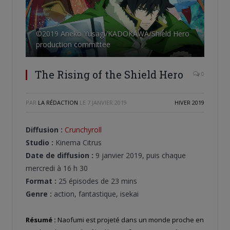
©2019 Aneko Yusagi/KADOKAWA/Shield Hero
production committee
The Rising of the Shield Hero
0
PAR
LA RÉDACTION
LE
7 JANVIER 2019
HIVER 2019
Diffusion :
Crunchyroll
Studio :
Kinema Citrus
Date de diffusion :
9 janvier 2019, puis chaque
mercredi à 16 h 30
Format :
25 épisodes de 23 mins
Genre :
action, fantastique, isekai
Résumé :
Naofumi est projeté dans un monde proche en