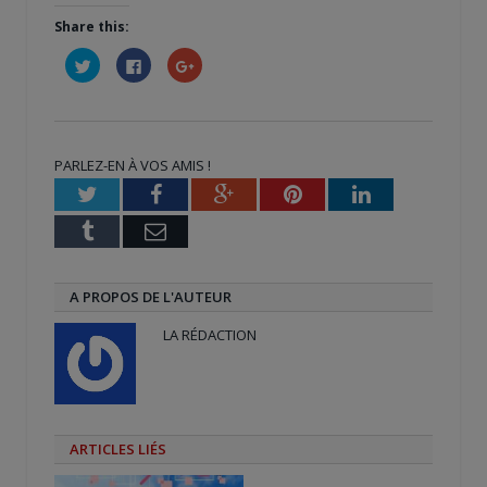
Share this:
Cliquez
Cliquez
Cliquez
pour
pour
pour
partager
partager
partager
sur
sur
sur
Twitter(ouvre
Facebook(ouvre
Google+
dans
dans
(ouvre
une
une
dans
nouvelle
nouvelle
une
PARLEZ-EN À VOS AMIS !
fenêtre)
fenêtre)
nouvelle
fenêtre)
Twitter
Facebook
Google+
Pinterest
LinkedIn
Tumblr
Email
A PROPOS DE L'AUTEUR
LA RÉDACTION
ARTICLES LIÉS