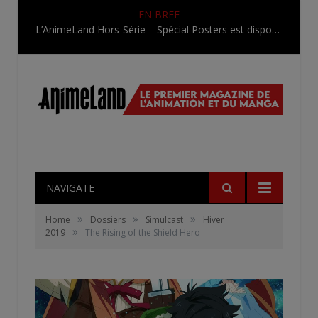
EN BREF
L’AnimeLand Hors-Série – Spécial Posters est disponible !
NAVIGATE
»
»
»
Home
Dossiers
Simulcast
Hiver
»
2019
The Rising of the Shield Hero