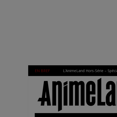
EN BREF
L’AnimeLand Hors-Série – Spécia