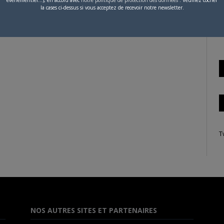
la cases ci-dessus si vous acceptez de recevoir notre newsletter.
S
 n'a publié aucun article.
T
NOS AUTRES SITES ET PARTENAIRES