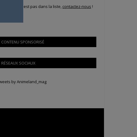
i votre ville n'est pas dans la liste,
contactez-nous
!
CONTENU SPONSORISÉ
RÉSEAUX SOCIAUX
weets by Animeland_mag