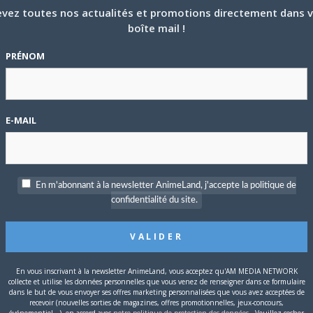
vez toutes nos actualités et promotions directement dans 
boîte mail !
PRÉNOM
E-MAIL
En m'abonnant à la newsletter AnimeLand, j'accepte la politique de
ki
confidentialité du site.
P
c
En vous inscrivant à la newsletter AnimeLand, vous acceptez qu'AM MEDIA NETWORK
collecte et utilise les données personnelles que vous venez de renseigner dans ce formulaire
dans le but de vous envoyer ses offres marketing personnalisées que vous avez acceptées de
recevoir (nouvelles sorties de magazines, offres promotionnelles, jeux-concours,
événementiel...), en accord avec
notre politique de protection des données
. Veuillez cocher