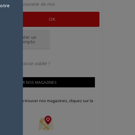
Se souvenir de moi
votre
Créer un
compte
Mot de passe oublié ?
OÙ TROUVER NOS MAGAZINES
our savoir où trouver nos magazines, cliquez sur la
arte !