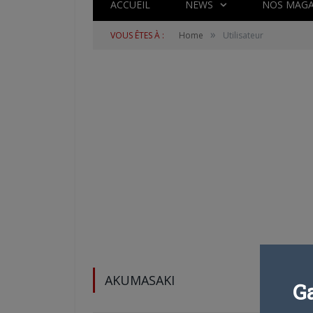
ACCUEIL
NEWS
NOS MAGA
»
VOUS ÊTES À :
Home
Utilisateur
AKUMASAKI
G