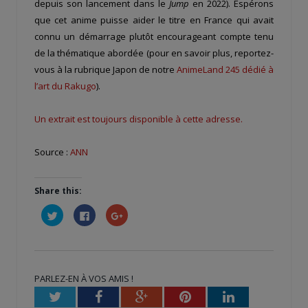
depuis son lancement dans le
Jump
en 2022). Espérons
que cet anime puisse aider le titre en France qui avait
connu un démarrage plutôt encourageant compte tenu
de la thématique abordée (pour en savoir plus, reportez-
vous à la rubrique Japon de notre
AnimeLand 245 dédié à
l’art du Rakugo
).
Un extrait est toujours disponible à cette adresse.
Source :
ANN
Share this:
Cliquez
Cliquez
Cliquez
pour
pour
pour
partager
partager
partager
sur
sur
sur
Twitter(ouvre
Facebook(ouvre
Google+
dans
dans
(ouvre
une
une
dans
nouvelle
nouvelle
une
PARLEZ-EN À VOS AMIS !
fenêtre)
fenêtre)
nouvelle
fenêtre)
Twitter
Facebook
Google+
Pinterest
LinkedIn