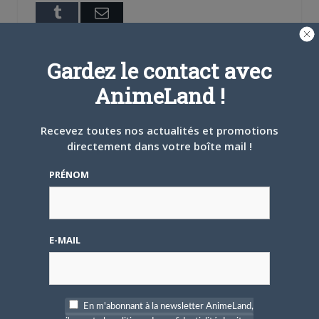
Tumblr
Email
A PROPOS DE L'AUTEUR
Gardez le contact avec
BRUNO DE LA CRUZ
AnimeLand !
Défendre les couleurs d'AnimeLand était
Recevez toutes nos actualités et promotions
un rêve. Il ne me reste plus qu'à
directement dans votre boîte mail !
rencontrer Hiroaki Samura et je pourrai
partir tranquille.
PRÉNOM
ARTICLES LIÉS
E-MAIL
5 AOÛT 2026
0
En m'abonnant à la newsletter AnimeLand,
L’AnimeLand Hors-Série