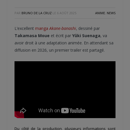
PAR
BRUNO DE LA CRUZ
LE
6 AOÛT 2025
ANIME
,
NEWS
L’excellent
manga
Akane-banashi
, dessiné par
Takamasa Moue
et écrit par
Yûki Suenaga
, va
avoir droit à une adaptation animée. En attendant sa
diffusion en 2026, un premier trailer est partagé.
Du côté de la production, plusieurs informations sont