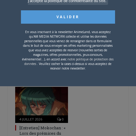
j'accepte la politique de confidentialité du site.
– Spécial Posters est
disponible !
En vous inscrivant à la newsletter AnimeLand, vous acceptez
qu'AM MEDIA NETWORK collecte et utilise les données
personnelles que vous venez de renseigner dans ce formulaire
dans le but de vous envoyer ses offres marketing personnalisées
que vous avez acceptées de recevoir (nouvelles sorties de
4 AOÛT 2026
0
magazines, offres promotionnelles, jeux-concours,
événementiel...), en accord avec
notre politique de protection des
Une nouvelle série TV
données
. Veuillez cocher la cases ci-dessus si vous acceptez de
Digimon en préparation
recevoir notre newsletter.
pour 2027
4 JUILLET 2026
0
[Entretien] Mokochan : «
Lors des prémices du