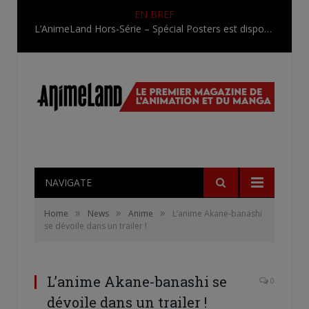
EN BREF
L’AnimeLand Hors-Série – Spécial Posters est disponible !
NAVIGATE
»
»
»
Home
News
Anime
L’anime Akane-banashi
se dévoile dans un trailer !
L’anime Akane-banashi se
0
dévoile dans un trailer !