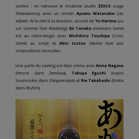
sorties : on retrouve le modeste studio
ZEXCS
(saga
Shadowverse
), avec un certain
Ayumu Watanabe
(
Les
enfants de la mer
) à la direction, assisté de
Yu Harima
(vu
sur
Summer Time Rendering
).
Kii Tanaka
(
Hinomaru Sumo
)
est au
chara-design
, avec
Michihiro Tsuchiya
(
Cross
Game
) au script et
Akio Izutsu
(
Akuma Kun
) aux
compositions musicales.
Une partir du casting est déjà connu avec
Anna Nagase
(Hirose dans
Zenshuu
)),
Takuya Eguchi
(Izayoi
Sounosuke dans
Danganronpa
) et
Rie Takahashi
(Emilia
dans
Re:Zero
).