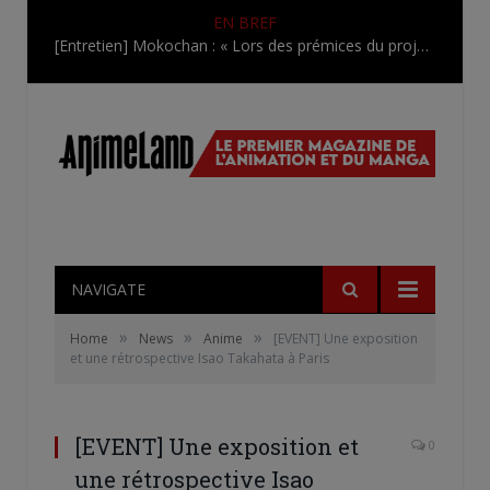
EN BREF
[Entretien] Mokochan : « Lors des prémices du projet, il était déjà demandé de suivre au mieux le manga originel.»
NAVIGATE
»
»
»
Home
News
Anime
[EVENT] Une exposition
et une rétrospective Isao Takahata à Paris
[EVENT] Une exposition et
0
une rétrospective Isao