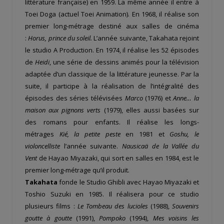
littérature française) en 1959. La même année il entre à
Toei Doga (actuel Toei Animation). En 1968, il réalise son
premier long-métrage destiné aux salles de cinéma
:
Horus, prince du soleil.
L’année suivante, Takahata rejoint
le studio A Production. En 1974, il réalise les 52 épisodes
de
Heidi
, une série de dessins animés pour la télévision
adaptée d’un classique de la littérature jeunesse. Par la
suite, il participe à la réalisation de l’intégralité des
épisodes des séries télévisées
Marco
(1976) et
Anne… la
maison aux pignons verts
(1979), elles aussi basées sur
des romans pour enfants. Il réalise les longs-
métrages
Kié, la petite peste
en 1981 et
Goshu, le
violoncelliste
l’année suivante.
Nausicaä de la Vallée du
Vent
de Hayao Miyazaki, qui sort en salles en 1984, est le
premier long-métrage qu’il produit.
Takahata
fonde le Studio Ghibli avec Hayao Miyazaki et
Toshio Suzuki en 1985. Il réalisera pour ce studio
plusieurs films :
Le Tombeau des lucioles
(1988),
Souvenirs
goutte à goutte
(1991),
Pompoko
(1994),
Mes voisins les