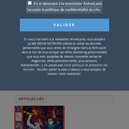
nouvelle
nouvelle
une
En m'abonnant à la newsletter AnimeLand,
PARLEZ-EN À VOS AMIS !
fenêtre)
fenêtre)
nouvelle
fenêtre)
j'accepte la politique de confidentialité du site.
Twitter
Facebook
Google+
Pinterest
LinkedIn
Tumblr
Email
En vous inscrivant à la newsletter AnimeLand, vous acceptez
A PROPOS DE L'AUTEUR
qu'AM MEDIA NETWORK collecte et utilise les données
personnelles que vous venez de renseigner dans ce formulaire
BRUNO DE LA CRUZ
dans le but de vous envoyer ses offres marketing personnalisées
que vous avez acceptées de recevoir (nouvelles sorties de
magazines, offres promotionnelles, jeux-concours,
Défendre les couleurs d'AnimeLand était
événementiel...), en accord avec
notre politique de protection des
données
. Veuillez cocher la cases ci-dessus si vous acceptez de
un rêve. Il ne me reste plus qu'à
recevoir notre newsletter.
rencontrer Hiroaki Samura et je pourrai
partir tranquille.
ARTICLES LIÉS