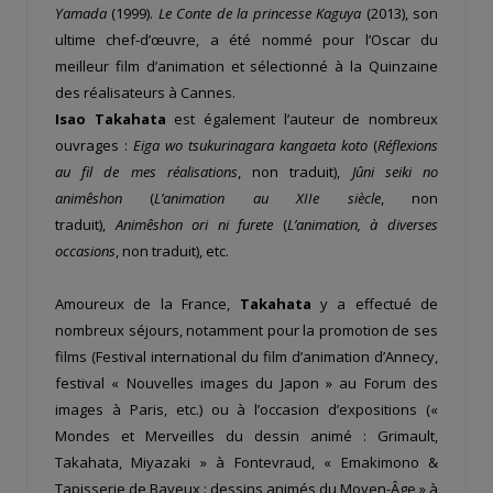
Yamada
(1999).
Le Conte de la princesse Kaguya
(2013), son
ultime chef-d’œuvre, a été nommé pour l’Oscar du
meilleur film d’animation et sélectionné à la Quinzaine
des réalisateurs à Cannes.
Isao Takahata
est également l’auteur de nombreux
ouvrages :
Eiga wo tsukurinagara kangaeta koto
(
Réflexions
au fil de mes réalisations
, non traduit),
Jûni seiki no
animêshon
(
L’animation au XIIe siècle
, non
traduit),
Animêshon ori ni furete
(
L’animation, à diverses
occasions
, non traduit), etc.
Amoureux de la France,
Takahata
y a effectué de
nombreux séjours, notamment pour la promotion de ses
films (Festival international du film d’animation d’Annecy,
festival « Nouvelles images du Japon » au Forum des
images à Paris, etc.) ou à l’occasion d’expositions («
Mondes et Merveilles du dessin animé : Grimault,
Takahata, Miyazaki » à Fontevraud, « Emakimono &
Tapisserie de Bayeux : dessins animés du Moyen-Âge » à