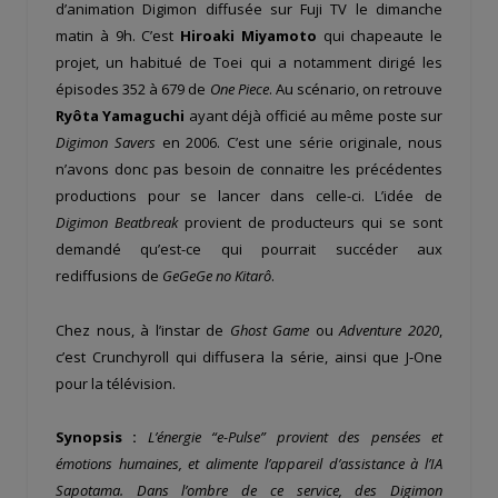
d’animation Digimon diffusée sur Fuji TV le dimanche
matin à 9h. C’est
Hiroaki Miyamoto
qui chapeaute le
projet, un habitué de Toei qui a notamment dirigé les
épisodes 352 à 679 de
One Piece
. Au scénario, on retrouve
Ryôta Yamaguchi
ayant déjà officié au même poste sur
Digimon Savers
en 2006. C’est une série originale, nous
n’avons donc pas besoin de connaitre les précédentes
productions pour se lancer dans celle-ci. L’idée de
Digimon Beatbreak
provient de producteurs qui se sont
demandé qu’est-ce qui pourrait succéder aux
rediffusions de
GeGeGe no Kitarô
.
Chez nous, à l’instar de
Ghost Game
ou
Adventure 2020
,
c’est Crunchyroll qui diffusera la série, ainsi que J-One
pour la télévision.
Synopsis :
L’énergie “e-Pulse” provient des pensées et
émotions humaines, et alimente l’appareil d’assistance à l’IA
Sapotama. Dans l’ombre de ce service, des Digimon