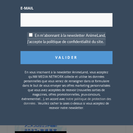
DAREEN
E-MAIL
Secret Magical Boy
ARTICLES LIÉS
En m'abonnant à la newsletter AnimeLand,
j'accepte la politique de confidentialité du site.
5 AOÛT 2026
0
En vous inscrivant à la newsletter AnimeLand, vous acceptez
qu'AM MEDIA NETWORK collecte et utilise les données
L’AnimeLand Hors-Série
personnelles que vous venez de renseigner dans ce formulaire
– Spécial Posters est
dans le but de vous envoyer ses offres marketing personnalisées
disponible !
que vous avez acceptées de recevoir (nouvelles sorties de
magazines, offres promotionnelles, jeux-concours,
événementiel...), en accord avec
notre politique de protection des
données
. Veuillez cocher la cases ci-dessus si vous acceptez de
recevoir notre newsletter.