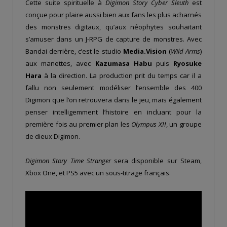
Cette suite spirituelle à
Digimon Story Cyber Sleuth
est
conçue pour plaire aussi bien aux fans les plus acharnés
des monstres digitaux, qu’aux néophytes souhaitant
s’amuser dans un J-RPG de capture de monstres. Avec
Bandai derrière, c’est le studio
Media.Vision
(
Wild Arms
)
aux manettes, avec
Kazumasa Habu
puis
Ryosuke
Hara
à la direction. La production prit du temps car il a
fallu non seulement modéliser l’ensemble des 400
Digimon que l’on retrouvera dans le jeu, mais également
penser intelligemment l’histoire en incluant pour la
première fois au premier plan les
Olympus XII
, un groupe
de dieux Digimon.
Digimon Story Time Stranger
sera disponible sur Steam,
Xbox One, et PS5 avec un sous-titrage français.