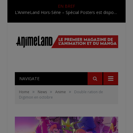
EN BREF
L’AnimeLand Hors-Série – Spécial Posters est disponible !
NAVIGATE
»
»
»
Home
News
Anime
Double ration de
Digimon en octobre