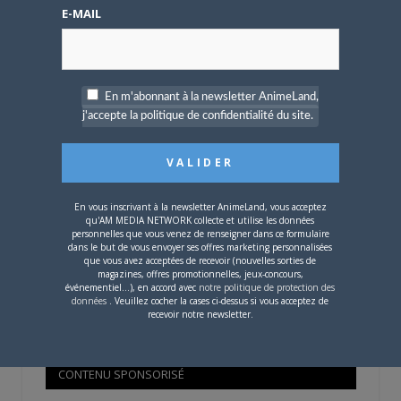
Mot de passe oublié ?
E-MAIL
OÙ TROUVER NOS MAGAZINES
En m'abonnant à la newsletter AnimeLand,
j'accepte la politique de confidentialité du site.
Pour savoir où trouver nos magazines, cliquez sur la
carte !
En vous inscrivant à la newsletter AnimeLand, vous acceptez
qu'AM MEDIA NETWORK collecte et utilise les données
personnelles que vous venez de renseigner dans ce formulaire
dans le but de vous envoyer ses offres marketing personnalisées
que vous avez acceptées de recevoir (nouvelles sorties de
Si votre ville n'est pas dans la liste,
contactez-nous
!
magazines, offres promotionnelles, jeux-concours,
événementiel...), en accord avec
notre politique de protection des
données
. Veuillez cocher la cases ci-dessus si vous acceptez de
recevoir notre newsletter.
CONTENU SPONSORISÉ