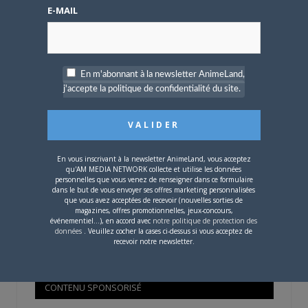
Mot de passe oublié ?
E-MAIL
OÙ TROUVER NOS MAGAZINES
En m'abonnant à la newsletter AnimeLand,
j'accepte la politique de confidentialité du site.
Pour savoir où trouver nos magazines, cliquez sur la
carte !
En vous inscrivant à la newsletter AnimeLand, vous acceptez
qu'AM MEDIA NETWORK collecte et utilise les données
personnelles que vous venez de renseigner dans ce formulaire
dans le but de vous envoyer ses offres marketing personnalisées
que vous avez acceptées de recevoir (nouvelles sorties de
Si votre ville n'est pas dans la liste,
contactez-nous
!
magazines, offres promotionnelles, jeux-concours,
événementiel...), en accord avec
notre politique de protection des
données
. Veuillez cocher la cases ci-dessus si vous acceptez de
recevoir notre newsletter.
CONTENU SPONSORISÉ