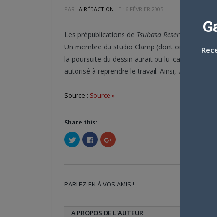
PAR
LA RÉDACTION
LE
16 FÉVRIER 2005
G
Les prépublications de
Tsubasa Reservoir Chronic
Un membre du studio Clamp (dont on ignore l’ident
Rece
la poursuite du dessin aurait pu lui causer des tr
autorisé à reprendre le travail. Ainsi,
Tsubasa
a re
Source :
Source »
Share this:
Cliquez
Cliquez
Cliquez
pour
pour
pour
partager
partager
partager
sur
sur
sur
Twitter(ouvre
Facebook(ouvre
Google+
dans
dans
(ouvre
une
une
dans
nouvelle
nouvelle
une
PARLEZ-EN À VOS AMIS !
fenêtre)
fenêtre)
nouvelle
Twi
fenêtre)
A PROPOS DE L'AUTEUR