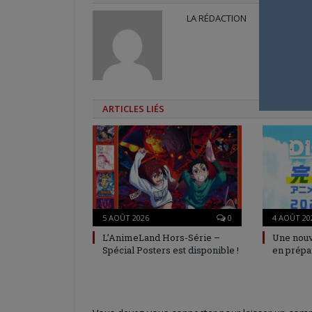
LA RÉDACTION
ARTICLES LIÉS
5 AOÛT 2026
0
4 AOÛT 20
L’AnimeLand Hors-Série –
Une nouv
Spécial Posters est disponible !
en prépa