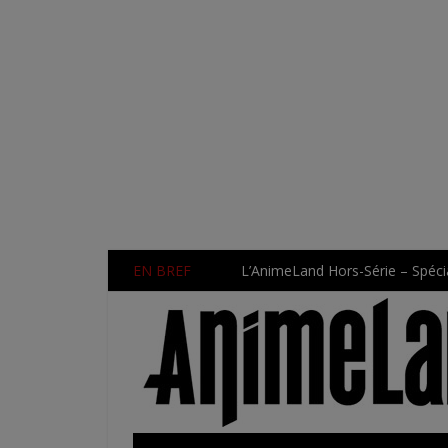
EN BREF
L’AnimeLand Hors-Série – Spécia