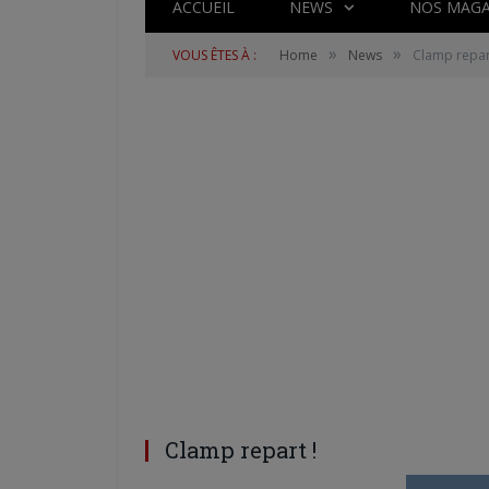
ACCUEIL
NEWS
NOS MAGA
»
»
VOUS ÊTES À :
Home
News
Clamp repar
Clamp repart !