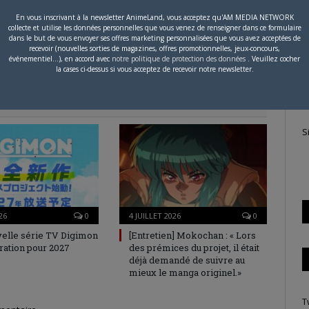
En vous inscrivant à la newsletter AnimeLand, vous acceptez qu'AM MEDIA NETWORK
collecte et utilise les données personnelles que vous venez de renseigner dans ce formulaire
P
dans le but de vous envoyer ses offres marketing personnalisées que vous avez acceptées de
recevoir (nouvelles sorties de magazines, offres promotionnelles, jeux-concours,
c
événementiel...), en accord avec
notre politique de protection des données
. Veuillez cocher
la cases ci-dessus si vous acceptez de recevoir notre newsletter.
S
26
0
4 JUILLET 2026
0
elle série TV Digimon
[Entretien] Mokochan : « Lors
ration pour 2027
des prémices du projet, il était
déjà demandé de suivre au
mieux le manga originel.»
T