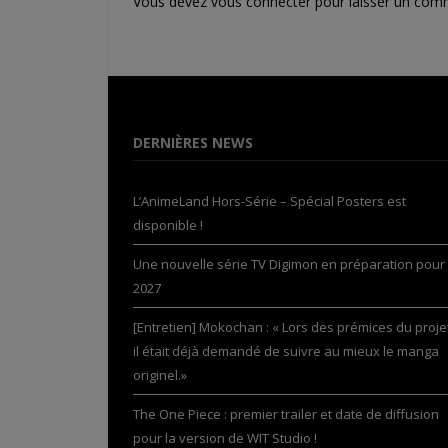
Vous devez
vous connecter
pour laisser un com
DERNIÈRES NEWS
L’AnimeLand Hors-Série – Spécial Posters est
disponible !
Une nouvelle série TV Digimon en préparation pour
2027
[Entretien] Mokochan : « Lors des prémices du projet
il était déjà demandé de suivre au mieux le manga
originel.»
The One Piece : premier trailer et date de diffusion
pour la version de WIT Studio !