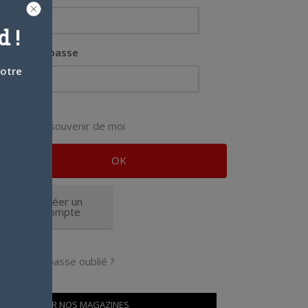
 !
Mot de passe
votre
Se souvenir de moi
Créer un
compte
Mot de passe oublié ?
OÙ TROUVER NOS MAGAZINES