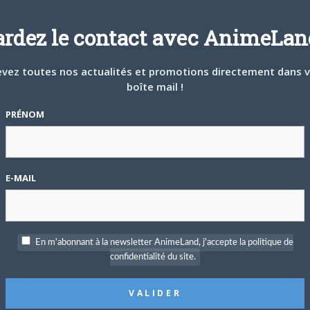
NEWS
ardez le contact avec AnimeLand
les
et
XXXHolic
de Clamp étaient mises en suspens depuis.
ité) souffrait en effet d’un sérieux problème à la main, et
vez toutes nos actualités et promotions directement dans 
oubles aggravés. Après traitement, un avis médical l’a
boîte mail !
pris depuis le 9 février et
XXXHolic
depuis le 14.
PRÉNOM
E-MAIL
En m'abonnant à la newsletter AnimeLand, j'accepte la politique de
confidentialité du site.
tter
Facebook
Google+
Pinterest
LinkedIn
Tumblr
Email