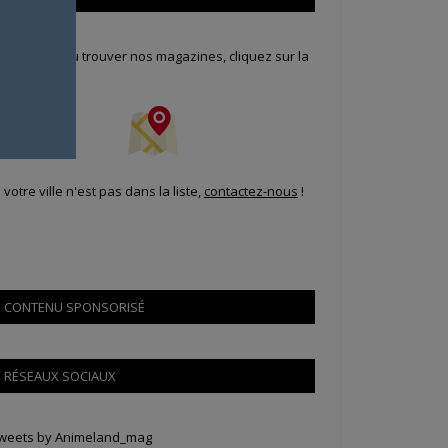
our savoir où trouver nos magazines, cliquez sur la
arte !
i votre ville n'est pas dans la liste,
contactez-nous
!
CONTENU SPONSORISÉ
RÉSEAUX SOCIAUX
weets by Animeland_mag