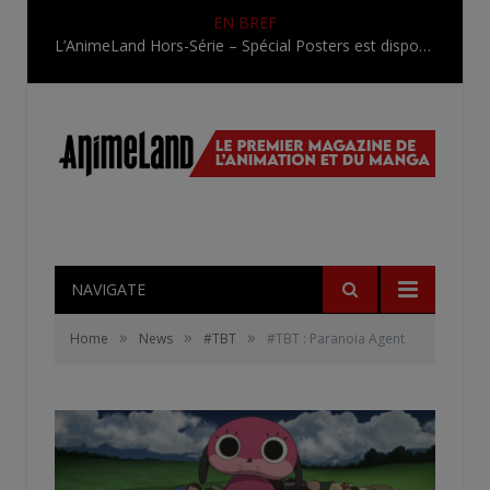
EN BREF
L’AnimeLand Hors-Série – Spécial Posters est disponible !
NAVIGATE
»
»
»
Home
News
#TBT
#TBT : Paranoia Agent