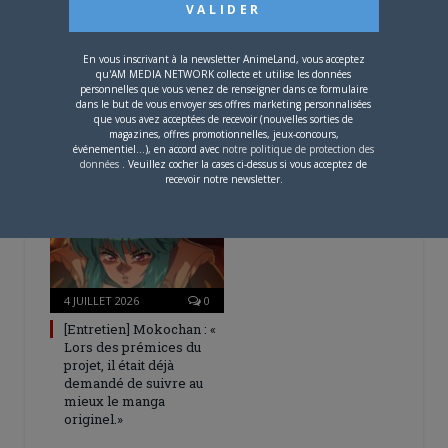
En vous inscrivant à la newsletter AnimeLand, vous acceptez
qu'AM MEDIA NETWORK collecte et utilise les données
4 AOÛT 2026
0
personnelles que vous venez de renseigner dans ce formulaire
dans le but de vous envoyer ses offres marketing personnalisées
Une nouvelle série TV
que vous avez acceptées de recevoir (nouvelles sorties de
Digimon en préparation
magazines, offres promotionnelles, jeux-concours,
événementiel...), en accord avec
notre politique de protection des
pour 2027
données
. Veuillez cocher la cases ci-dessus si vous acceptez de
recevoir notre newsletter.
4 JUILLET 2026
0
[Entretien] Mokochan : «
Lors des prémices du
projet, il était déjà
demandé de suivre au
mieux le manga
originel.»