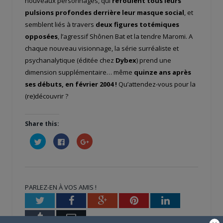
nouveaux personnages, qui
refoulent tous leurs
pulsions profondes derrière leur masque social
, et
semblent liés à travers
deux figures totémiques
opposées
, l’agressif Shônen Bat et la tendre Maromi. A
chaque nouveau visionnage, la série surréaliste et
psychanalytique (éditée chez
Dybex
) prend une
dimension supplémentaire… même
quinze ans après
ses débuts, en février 2004 !
Qu’attendez-vous pour la
(re)découvrir ?
Share this:
Cliquez
Cliquez
Cliquez
pour
pour
pour
partager
partager
partager
sur
sur
sur
Twitter(ouvre
Facebook(ouvre
Google+
dans
dans
(ouvre
une
une
dans
nouvelle
nouvelle
une
PARLEZ-EN À VOS AMIS !
fenêtre)
fenêtre)
nouvelle
fenêtre)
Twitter
Facebook
Google+
Pinterest
LinkedIn
Tumblr
Email