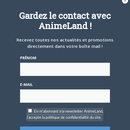
Gardez le contact avec
A PROPOS DE L'AUTEUR
AnimeLand !
MATTHIEU PINON
Recevez toutes nos actualités et promotions
directement dans votre boîte mail !
ARTICLES LIÉS
PRÉNOM
E-MAIL
5 AOÛT 2026
0
L’AnimeLand Hors-Série
– Spécial Posters est
disponible !
En m'abonnant à la newsletter AnimeLand,
j'accepte la politique de confidentialité du site.