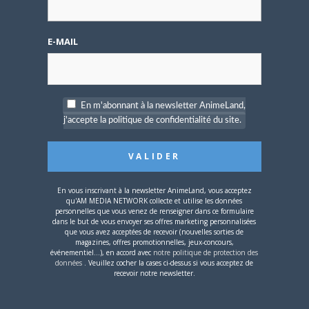
A PROPOS DE L'AUTEUR
E-MAIL
MATTHIEU PINON
En m'abonnant à la newsletter AnimeLand,
j'accepte la politique de confidentialité du site.
ARTICLES LIÉS
En vous inscrivant à la newsletter AnimeLand, vous acceptez
qu'AM MEDIA NETWORK collecte et utilise les données
personnelles que vous venez de renseigner dans ce formulaire
dans le but de vous envoyer ses offres marketing personnalisées
4 JUILLET 2026
0
que vous avez acceptées de recevoir (nouvelles sorties de
[Entretien] Mokochan : «
magazines, offres promotionnelles, jeux-concours,
événementiel...), en accord avec
notre politique de protection des
Lors des prémices du
données
. Veuillez cocher la cases ci-dessus si vous acceptez de
projet, il était déjà
recevoir notre newsletter.
demandé de suivre au
mieux le manga
originel.»