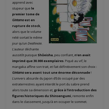
apprend avec
stupeur que
le
premier tome de
Gintama
est en
rupture de stock
,
alors que le volume
relié sortait le même
jour qu’un
Deathnote
.
L’auteur déchante
aussitôt puisque
Shûeisha
, peu confiant,
n’en avait
imprimé que 30.000 exemplaires
. Piqué au vif, le
mangaka affine son trait, et fait définitivement son choix :
Gintama
sera avant tout une énorme déconnade
!
L’univers absurde du Japon d’Edo occupé par des
extraterrestres ayant interdit le port du sabre prend
alors toute sa dimension et,
grâce à l’introduction des
figures historiques du Shinsengumi
, remonte enfin
dans le classement, jusqu’à en occuper le sommet.