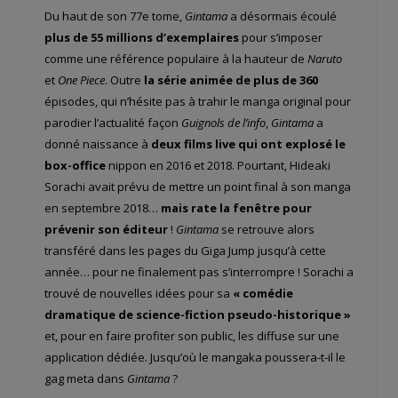
Du haut de son 77
e
tome,
Gintama
a désormais écoulé
plus de 55 millions d’exemplaires
pour s’imposer
comme une référence populaire à la hauteur de
Naruto
et
One Piece
. Outre
la série animée de plus de 360
épisodes, qui n’hésite pas à trahir le manga original pour
parodier l’actualité façon
Guignols de l’info
,
Gintama
a
donné naissance à
deux films live qui ont explosé le
box-office
nippon en 2016 et 2018. Pourtant, Hideaki
Sorachi avait prévu de mettre un point final à son manga
en septembre 2018…
mais rate la fenêtre pour
prévenir son éditeur
!
Gintama
se retrouve alors
transféré dans les pages du Giga Jump jusqu’à cette
année… pour ne finalement pas s’interrompre ! Sorachi a
trouvé de nouvelles idées pour sa
« comédie
dramatique de science-fiction pseudo-historique »
et, pour en faire profiter son public, les diffuse sur une
application dédiée. Jusqu’où le mangaka poussera-t-il le
gag meta dans
Gintama
?