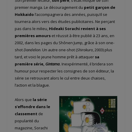
Son premier lecteur,
son père
, s’était moqué de son
premier manga. Le découragement du
petit garçon de
Hokkaido
l’accompagnera des années, puisqu’il se
tournera alors vers des études publicitaires. Ne perçant
pas dans le milieu,
Hideaki Sorachi revient à ses
premières amours
et réussit à être publié à 23 ans, en
2002, dans les pages du Shônen Jump, grâce à son one-
shot
Dandelion
. Un autre one-shot (
Shirokuro
, 2003) plus
tard, et voici le jeune homme prêt à attaquer
sa
première série,
Gintama
.
Inexpérimenté, il bridera son
humour pour respecter les consignes de son éditeur, la
série se retrouvant alors le cul entre deux chaises,
l’action et la blague.
Alors que
la série
s’effondre dans le
classement
de
popularité du
magazine, Sorachi