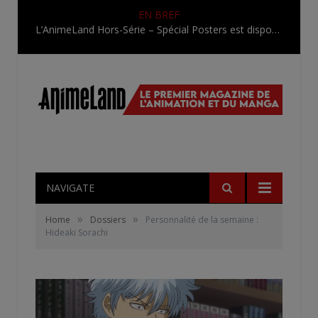
EN BREF
L’AnimeLand Hors-Série – Spécial Posters est disponible !
NAVIGATE
»
»
Home
Dossiers
Personnalité de la semaine :
Hideaki Sorachi