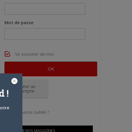
Mot de passe
Se souvenir de moi
Créer un
 !
compte
votre
Mot de passe oublié ?
OÙ TROUVER NOS MAGAZINES