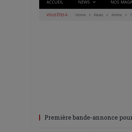
ACCUEIL
NEWS
NOS MAGA
»
»
»
VOUS ÊTES À :
Home
News
Anime
Première bande-annonce pour 