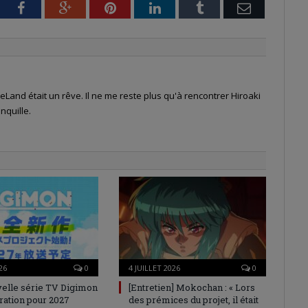
tter
Facebook
Google+
Pinterest
LinkedIn
Tumblr
Email
Land était un rêve. Il ne me reste plus qu'à rencontrer Hiroaki
nquille.
26
0
4 JUILLET 2026
0
elle série TV Digimon
[Entretien] Mokochan : « Lors
ration pour 2027
des prémices du projet, il était