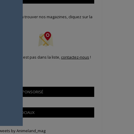
our savoir où trouver nos magazines, cliquez sur la
arte !
i votre ville n'est pas dans la liste,
contactez-nous
!
CONTENU SPONSORISÉ
RÉSEAUX SOCIAUX
weets by Animeland_mag