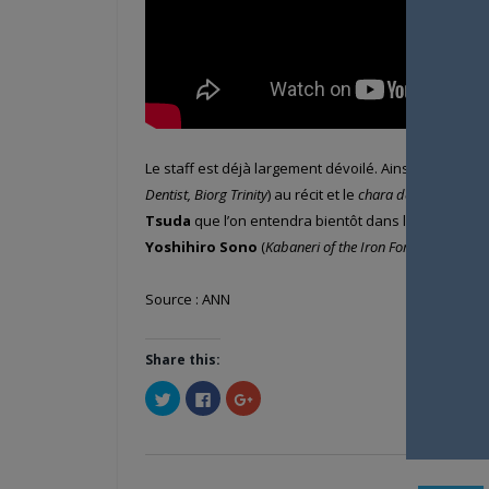
Le staff est déjà largement dévoilé. Ainsi on retrouv
Dentist, Biorg Trinity
) au récit et le
chara design
du
man
Tsuda
que l’on entendra bientôt dans le rôle de Ma
Yoshihiro Sono
(
Kabaneri of the Iron Fortress
) s’occu
Source : ANN
Share this:
Cliquez
Cliquez
Cliquez
pour
pour
pour
partager
partager
partager
sur
sur
sur
Twitter(ouvre
Facebook(ouvre
Google+
dans
dans
(ouvre
une
une
dans
nouvelle
nouvelle
une