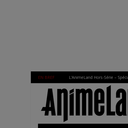
EN BREF
L’AnimeLand Hors-Série – Spécia