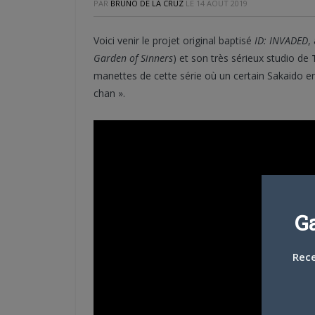
PAR
BRUNO DE LA CRUZ
LE
14 AOÛT 2019
Voici venir le projet original baptisé
ID: INVADED
,
Garden of Sinners
) et son très sérieux studio de
manettes de cette série où un certain Sakaido en
chan ».
G
Rece