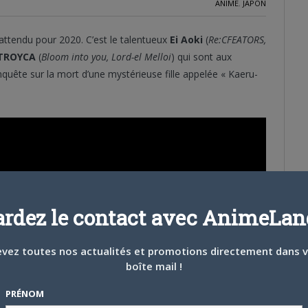
ANIME
,
JAPON
 attendu pour 2020. C’est le talentueux
Ei Aoki
(
Re:CFEATORS,
TROYCA
(
Bloom into you, Lord-el Melloi
) qui sont aux
quête sur la mort d’une mystérieuse fille appelée « Kaeru-
ardez le contact avec AnimeLand
vez toutes nos actualités et promotions directement dans 
boîte mail !
PRÉNOM