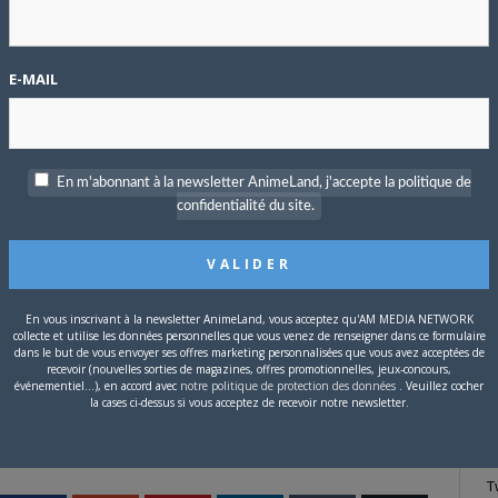
P
E-MAIL
c
e l’écriture -souvent pleine d’idée- de
Otaro Maijo
(
The Dragon
En m'abonnant à la newsletter AnimeLand, j'accepte la politique de
gaka
Yuki Kodama
(
Blood Lad
), adapté par Atsushi Ikariya.
Kenji
confidentialité du site.
S
nji dans
L’Habitant de l’infini
est au casting principal. Enfin,
pe de la direction artistique.
En vous inscrivant à la newsletter AnimeLand, vous acceptez qu'AM MEDIA NETWORK
collecte et utilise les données personnelles que vous venez de renseigner dans ce formulaire
dans le but de vous envoyer ses offres marketing personnalisées que vous avez acceptées de
recevoir (nouvelles sorties de magazines, offres promotionnelles, jeux-concours,
événementiel...), en accord avec
notre politique de protection des données
. Veuillez cocher
la cases ci-dessus si vous acceptez de recevoir notre newsletter.
T