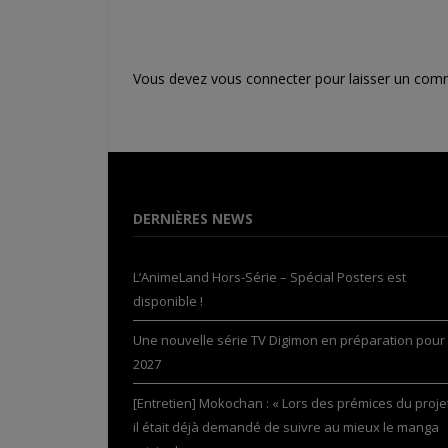
Vous devez
vous connecter
pour laisser un com
DERNIÈRES NEWS
L’AnimeLand Hors-Série – Spécial Posters est
disponible !
Une nouvelle série TV Digimon en préparation pour
2027
[Entretien] Mokochan : « Lors des prémices du projet
il était déjà demandé de suivre au mieux le manga