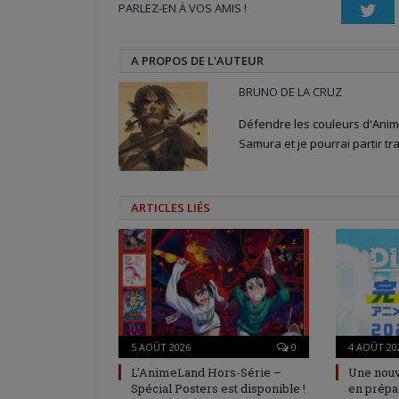
PARLEZ-EN À VOS AMIS !
fenêtre)
fenêtre)
nouvelle
Twi
fenêtre)
A PROPOS DE L'AUTEUR
BRUNO DE LA CRUZ
Défendre les couleurs d'Anime
Samura et je pourrai partir tra
ARTICLES LIÉS
5 AOÛT 2026
0
4 AOÛT 20
L’AnimeLand Hors-Série –
Une nouv
Spécial Posters est disponible !
en prépa