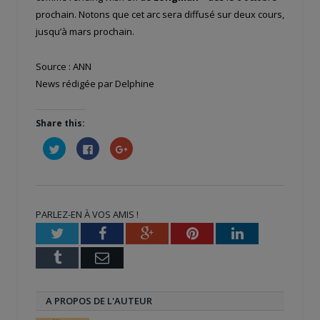
prochain. Notons que cet arc sera diffusé sur deux cours,
jusqu’à mars prochain.
Source : ANN
News rédigée par Delphine
Share this:
Cliquez
Cliquez
Cliquez
pour
pour
pour
partager
partager
partager
sur
sur
sur
Twitter(ouvre
Facebook(ouvre
Google+
dans
dans
(ouvre
une
une
dans
nouvelle
nouvelle
une
PARLEZ-EN À VOS AMIS !
fenêtre)
fenêtre)
nouvelle
fenêtre)
Twitter
Facebook
Google+
Pinterest
LinkedIn
Tumblr
Email
A PROPOS DE L'AUTEUR