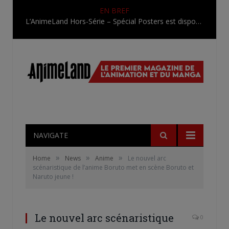
EN BREF
L’AnimeLand Hors-Série – Spécial Posters est disponible !
NAVIGATE
»
»
»
Home
News
Anime
Le nouvel arc
scénaristique de l’anime Boruto met en scène Boruto et
Naruto jeune !
Le nouvel arc scénaristique
0