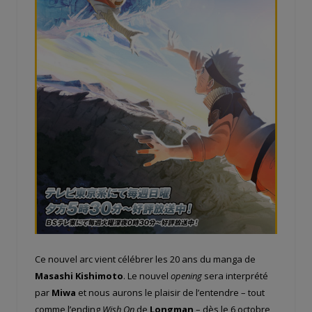
Ce nouvel arc vient célébrer les 20 ans du manga de
Masashi Kishimoto
. Le nouvel
opening
sera interprété
par
Miwa
et nous aurons le plaisir de l’entendre – tout
comme l’ending
Wish On
de
Longman
– dès le 6 octobre