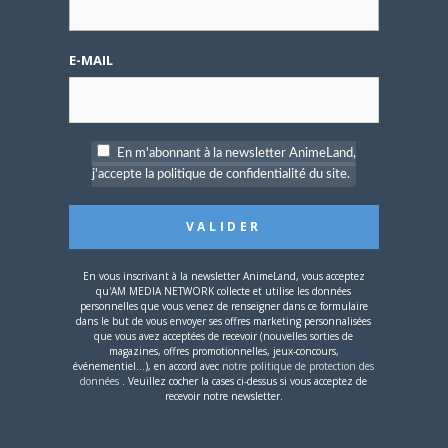
E-MAIL
4 AOÛT 2026
0
Une nouvelle série TV
Digimon en préparation
pour 2027
En m'abonnant à la newsletter AnimeLand,
j'accepte la politique de confidentialité du site.
En vous inscrivant à la newsletter AnimeLand, vous acceptez
4 JUILLET 2026
0
qu'AM MEDIA NETWORK collecte et utilise les données
personnelles que vous venez de renseigner dans ce formulaire
[Entretien] Mokochan : «
dans le but de vous envoyer ses offres marketing personnalisées
Lors des prémices du
que vous avez acceptées de recevoir (nouvelles sorties de
projet, il était déjà
magazines, offres promotionnelles, jeux-concours,
événementiel...), en accord avec
notre politique de protection des
demandé de suivre au
données
. Veuillez cocher la cases ci-dessus si vous acceptez de
mieux le manga
recevoir notre newsletter.
originel.»