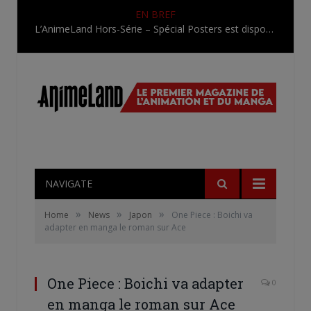
EN BREF
L’AnimeLand Hors-Série – Spécial Posters est disponible !
NAVIGATE
»
»
»
Home
News
Japon
One Piece : Boichi va
adapter en manga le roman sur Ace
One Piece : Boichi va adapter
0
en manga le roman sur Ace