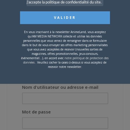
Lors des prémices du
j'accepte la politique de confidentialité du site.
projet, il était déjà
demandé de suivre au
mieux le manga
originel.»
En vous inscrivant à la newsletter AnimeLand, vous acceptez
qu'AM MEDIA NETWORK collecte et utilise les données
Vous devez
vous connecter
pour laisser un
personnelles que vous venez de renseigner dans ce formulaire
commentaire.
dans le but de vous envoyer ses offres marketing personnalisées
que vous avez acceptées de recevoir (nouvelles sorties de
magazines, offres promotionnelles, jeux-concours,
événementiel...), en accord avec
notre politique de protection des
données
. Veuillez cocher la cases ci-dessus si vous acceptez de
recevoir notre newsletter.
Nom d'utilisateur ou adresse e-mail
Mot de passe