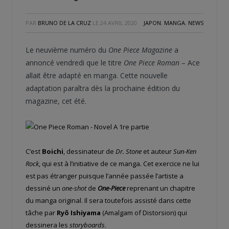
PAR
BRUNO DE LA CRUZ
LE
24 AVRIL 2020
JAPON
,
MANGA
,
NEWS
Le neuvième numéro du
One Piece Magazine
a
annoncé vendredi que le titre
One Piece Roman
– Ace
allait être adapté en manga. Cette nouvelle
adaptation paraîtra dès la prochaine édition du
magazine, cet été.
C’est
Boichi
, dessinateur de
Dr. Stone
et auteur
Sun-Ken
Rock
, qui est à l’initiative de ce manga. Cet exercice ne lui
est pas étranger puisque l’année passée l’artiste a
dessiné un
one-shot
de
One-Piece
reprenant un chapitre
du manga original. Il sera toutefois assisté dans cette
tâche par
Ryô Ishiyama
(Amalgam of Distorsion) qui
dessinera les
storyboards
.