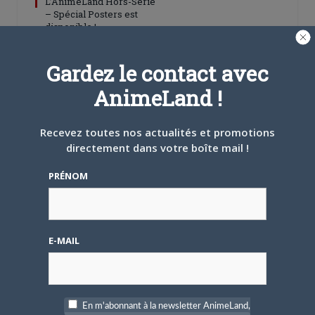
L’AnimeLand Hors-Série
– Spécial Posters est
disponible !
Gardez le contact avec
AnimeLand !
Recevez toutes nos actualités et promotions
4 AOÛT 2026
0
directement dans votre boîte mail !
Une nouvelle série TV
Digimon en préparation
PRÉNOM
pour 2027
E-MAIL
4 JUILLET 2026
0
[Entretien] Mokochan : «
En m'abonnant à la newsletter AnimeLand,