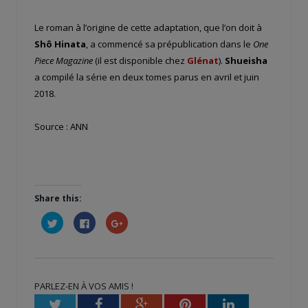
Le roman à l’origine de cette adaptation, que l’on doit à
Shô Hinata
, a commencé sa prépublication dans le
One
Piece Magazine
(il est disponible chez
Glénat
).
Shueisha
a compilé la série en deux tomes parus en avril et juin
2018.
Source : ANN
Share this:
Cliquez
Cliquez
Cliquez
pour
pour
pour
partager
partager
partager
sur
sur
sur
Twitter(ouvre
Facebook(ouvre
Google+
dans
dans
(ouvre
une
une
dans
nouvelle
nouvelle
une
PARLEZ-EN À VOS AMIS !
fenêtre)
fenêtre)
nouvelle
fenêtre)
Twitter
Facebook
Google+
Pinterest
LinkedIn