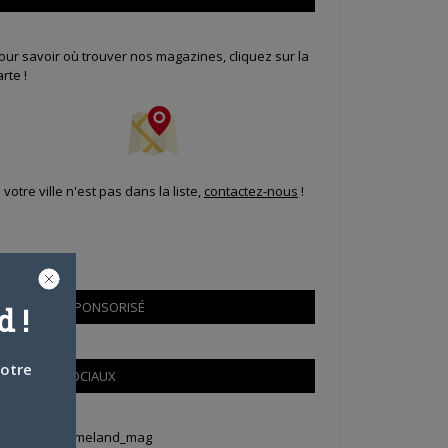
our savoir où trouver nos magazines, cliquez sur la
arte !
i votre ville n'est pas dans la liste,
contactez-nous
!
CONTENU SPONSORISÉ
 !
votre
RÉSEAUX SOCIAUX
weets by Animeland_mag