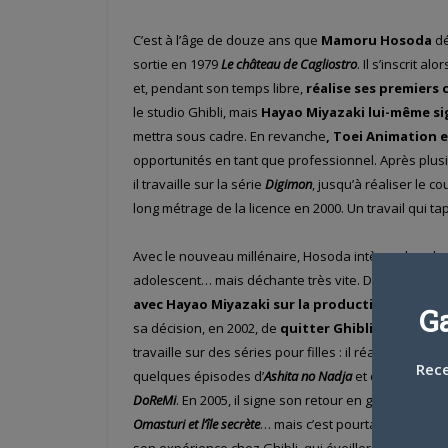
C’est à l’âge de douze ans que
Mamoru Hosoda
dé
sortie en 1979
Le château de Cagliostro
. Il s’inscrit a
et, pendant son temps libre,
réalise ses premiers
le studio Ghibli, mais
Hayao Miyazaki lui-même si
mettra sous cadre. En revanche
, Toei Animation 
opportunités en tant que professionnel. Après plus
il travaille sur la série
Digimon
, jusqu’à réaliser le c
long métrage de la licence en 2000. Un travail qui ta
Avec le nouveau millénaire, Hosoda intègre donc le st
adolescent… mais déchante très vite. De nombreu
avec Hayao Miyazaki sur la production de
Le Ch
G
sa décision, en 2002, de
quitter Ghibli
! Il retourne
travaille sur des séries pour filles : il réalise les o
Rece
quelques épisodes d’
Ashita no Nadja
et dirige égal
DoReMi
. En 2005, il signe son retour en grâce avec le
Omasturi et l’île secrète
… mais c’est pourtant un épis
son expérience chez Ghibli, qui éveillera l’attention