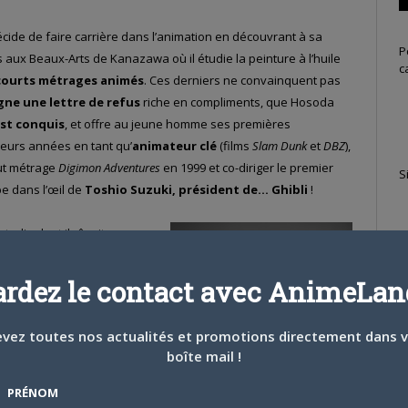
cide de faire carrière dans l’animation en découvrant à sa
P
lors aux Beaux-Arts de Kanazawa où il étudie la peinture à l’huile
c
 courts métrages animés
. Ces derniers ne convainquent pas
gne une lettre de refus
riche en compliments, que Hosoda
est conquis
, et offre au jeune homme ses premières
ieurs années en tant qu’
animateur clé
(films
Slam Dunk
et
DBZ
),
out métrage
Digimon Adventures
en 1999 et co-diriger le premier
S
pe dans l’œil de
Toshio Suzuki, président de… Ghibli
!
udio dont il rêvait,
x
désaccords artistiques
âteau ambulant
entraînent
ardez le contact avec AnimeLand
 alors chez Toei, où il
pening et ending ainsi que
vez toutes nos actualités et promotions directement dans 
ement deux épisodes de
boîte mail !
 film
One Piece : le baron
ode de
DoReMi
, inspiré par
PRÉNOM
T
 de
Masao Maruyama,