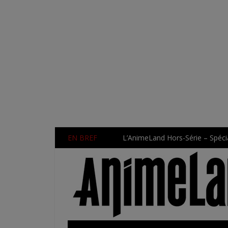
EN BREF
L’AnimeLand Hors-Série – Spécia