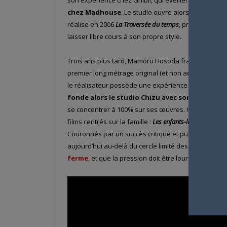
chez Madhouse
. Le studio ouvre alors ses portes 
réalise en 2006
La Traversée du temps
, premier film 
laisser libre cours à son propre style.
Trois ans plus tard, Mamoru Hosoda franchit un no
premier long métrage original (et non adapté d’une 
le réalisateur possède une expérience et une notori
fonde alors le studio Chizu avec son ami Yûich
se concentrer à 100% sur ses œuvres. Hosoda s’insp
films centrés sur la famille :
Les enfants-loups, Ame et 
Couronnés par un succès critique et public, ces fil
aujourd’hui au-delà du cercle limité des animefans.
ferme
, et que la pression doit être lourde sur ses 