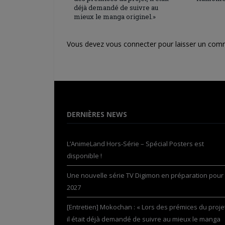
déjà demandé de suivre au
mieux le manga originel.»
Vous devez
vous connecter
pour laisser un com
DERNIÈRES NEWS
L’AnimeLand Hors-Série – Spécial Posters est
disponible !
Une nouvelle série TV Digimon en préparation pour
2027
[Entretien] Mokochan : « Lors des prémices du projet
il était déjà demandé de suivre au mieux le manga