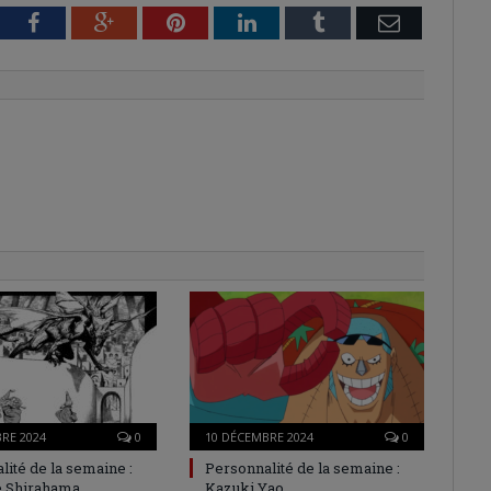
tter
Facebook
Google+
Pinterest
LinkedIn
Tumblr
Email
RE 2024
0
10 DÉCEMBRE 2024
0
lité de la semaine :
Personnalité de la semaine :
Shirahama
Kazuki Yao