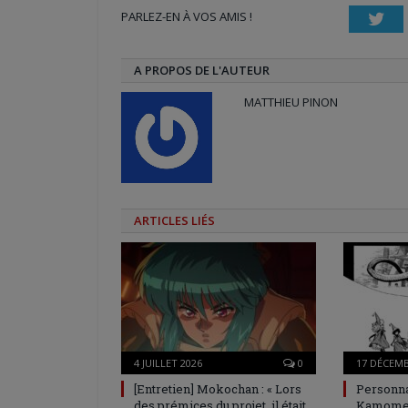
nouvelle
nouvelle
une
PARLEZ-EN À VOS AMIS !
fenêtre)
fenêtre)
nouvelle
Twi
fenêtre)
A PROPOS DE L'AUTEUR
MATTHIEU PINON
ARTICLES LIÉS
4 JUILLET 2026
0
17 DÉCEMB
[Entretien] Mokochan : « Lors
Personna
des prémices du projet, il était
Kamome 