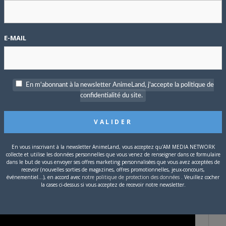
au jeune prodige, qui y
sur lequel Hosoda peut enfin
E-MAIL
uveau cap, en signant son
licence ou d’un roman),
Summer Wars
. Désormais âgé de 42 ans,
été suffisantes pour souhaiter voler de ses propres ailes.
Il
En m'abonnant à la newsletter AnimeLand, j'accepte la politique de
irô Saitô
, qui gère tout l’administratif pour que l’artiste puisse
confidentialité du site.
ire alors de sa nouvelle vie,
celle de père
, pour réaliser des
Yuki
(2012),
Le garçon et la bête
(2015),
Miraï, ma petite sœur
(2018).
ms ont fait de Mamoru Hosoda un réalisateur incontournable
 Autant dire que
son prochain projet est attendu de pied
En vous inscrivant à la newsletter AnimeLand, vous acceptez qu'AM MEDIA NETWORK
collecte et utilise les données personnelles que vous venez de renseigner dans ce formulaire
épaules alors qu’il en entame la production.
dans le but de vous envoyer ses offres marketing personnalisées que vous avez acceptées de
recevoir (nouvelles sorties de magazines, offres promotionnelles, jeux-concours,
événementiel...), en accord avec
notre politique de protection des données
. Veuillez cocher
la cases ci-dessus si vous acceptez de recevoir notre newsletter.