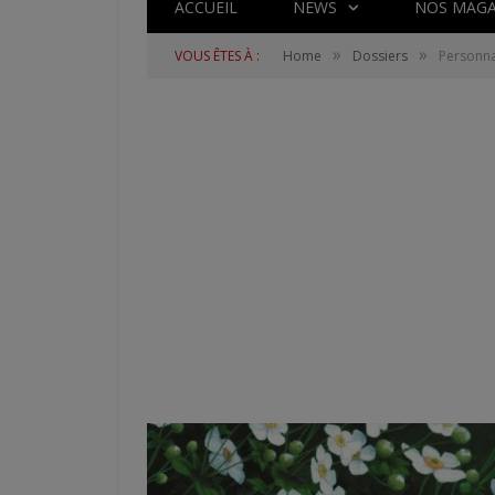
ACCUEIL
NEWS
NOS MAGA
»
»
VOUS ÊTES À :
Home
Dossiers
Personna