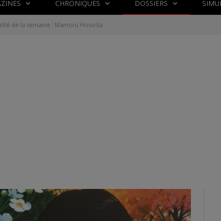
ZINES
CHRONIQUES
DOSSIERS
SIMU
lité de la semaine : Mamoru Hosoda