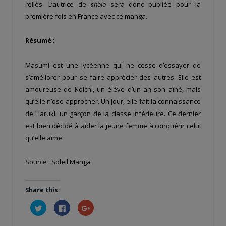
reliés. L’autrice de
shôjo
sera donc publiée pour la
première fois en France avec ce manga.
Résumé :
Masumi est une lycéenne qui ne cesse d’essayer de
s’améliorer pour se faire apprécier des autres. Elle est
amoureuse de Koichi, un élève d’un an son aîné, mais
qu’elle n’ose approcher. Un jour, elle fait la connaissance
de Haruki, un garçon de la classe inférieure. Ce dernier
est bien décidé à aider la jeune femme à conquérir celui
qu’elle aime.
Source : Soleil Manga
Share this:
Cliquez
Cliquez
Cliquez
pour
pour
pour
partager
partager
partager
sur
sur
sur