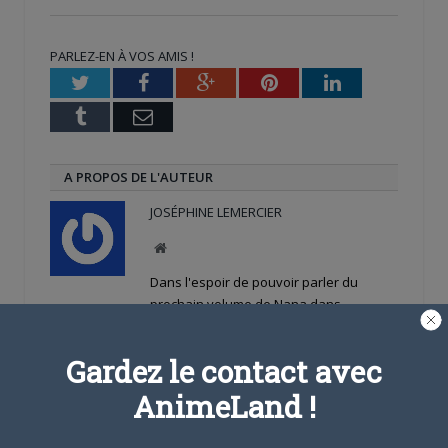
Twitter(ouvre
Facebook(ouvre
Google+
dans
dans
(ouvre
une
une
dans
nouvelle
nouvelle
une
PARLEZ-EN À VOS AMIS !
fenêtre)
fenêtre)
nouvelle
fenêtre)
Twitter
Facebook
Google+
Pinterest
LinkedIn
Tumblr
Email
A PROPOS DE L'AUTEUR
JOSÉPHINE LEMERCIER
Site
web
Dans l'espoir de pouvoir parler du
prochain volume de Nana dans
Animeland un jour...
Gardez le contact avec
ARTICLES LIÉS
AnimeLand !