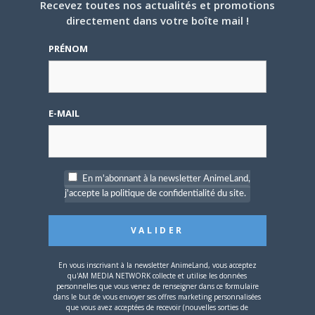
Recevez toutes nos actualités et promotions
directement dans votre boîte mail !
5 AOÛT 2026
0
PRÉNOM
L’AnimeLand Hors-Série
– Spécial Posters est
disponible !
E-MAIL
En m'abonnant à la newsletter AnimeLand,
4 AOÛT 2026
0
j'accepte la politique de confidentialité du site.
Une nouvelle série TV
Digimon en préparation
pour 2027
En vous inscrivant à la newsletter AnimeLand, vous acceptez
qu'AM MEDIA NETWORK collecte et utilise les données
personnelles que vous venez de renseigner dans ce formulaire
dans le but de vous envoyer ses offres marketing personnalisées
que vous avez acceptées de recevoir (nouvelles sorties de