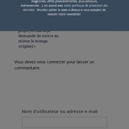
magazines, offres promotionnelles, jeux-concours,
événementiel...), en accord avec
notre politique de protection des
données
. Veuillez cocher la cases ci-dessus si vous acceptez de
4 JUILLET 2026
0
recevoir notre newsletter.
[Entretien] Mokochan : «
Lors des prémices du
projet, il était déjà
demandé de suivre au
mieux le manga
originel.»
Vous devez
vous connecter
pour laisser un
commentaire.
Nom d'utilisateur ou adresse e-mail