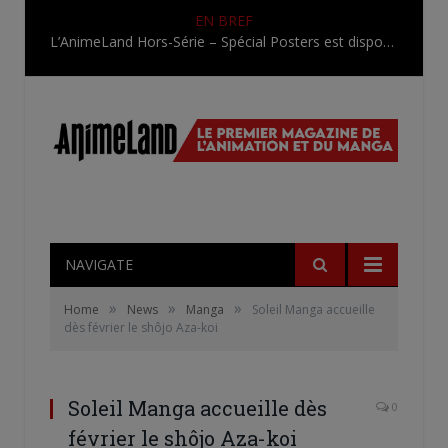
EN BREF
L’AnimeLand Hors-Série – Spécial Posters est disponible !
NAVIGATE
»
»
»
Home
News
Manga
Soleil Manga accueille
dès février le shôjo Aza-koi
Soleil Manga accueille dès
0
février le shôjo Aza-koi