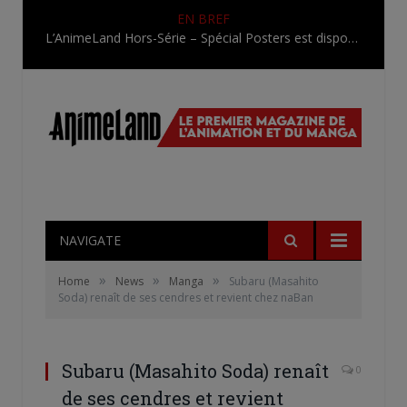
EN BREF
L’AnimeLand Hors-Série – Spécial Posters est disponible !
NAVIGATE
»
»
»
Home
News
Manga
Subaru (Masahito
Soda) renaît de ses cendres et revient chez naBan
Subaru (Masahito Soda) renaît
0
de ses cendres et revient