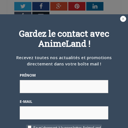
fenêtre)
Twitter
Facebook
Google+
Pinterest
LinkedIn
Tumblr
Email
Gardez le contact avec
A PROPOS DE L'AUTEUR
AnimeLand !
JOSÉPHINE LEMERCIER
Site
Recevez toutes nos actualités et promotions
web
Dans l'espoir de pouvoir parler du
directement dans votre boîte mail !
prochain volume de Nana dans
PRÉNOM
Animeland un jour...
ARTICLES LIÉS
E-MAIL
5 AOÛT 2026
0