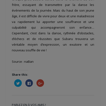
frère, essayant de transmettre par la danse les
événements de la journée. Mais du haut de son jeune
âge, il est difficile de vivre pour deux et une maladresse
va rapidement lui apporter une souffrance et une
culpabilité qui accompagneront son enfance…
Cependant, c’est dans la danse, rythmée d’obstacles,
d’échecs et de réussites que Subaru trouvera un
véritable moyen d’expression, un exutoire et un
nouveau souffle de vie !
Source : naBan
Share this:
Cliquez
Cliquez
Cliquez
pour
pour
pour
partager
partager
partager
sur
sur
sur
Twitter(ouvre
Facebook(ouvre
Google+
dans
dans
(ouvre
une
une
dans
nouvelle
nouvelle
une
PARLEZ-EN À VOS AMIS !
fenêtre)
fenêtre)
nouvelle