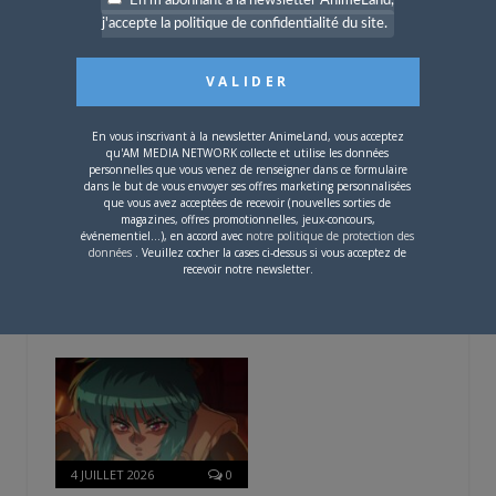
En m'abonnant à la newsletter AnimeLand,
j'accepte la politique de confidentialité du site.
L’AnimeLand Hors-Série
– Spécial Posters est
disponible !
En vous inscrivant à la newsletter AnimeLand, vous acceptez
qu'AM MEDIA NETWORK collecte et utilise les données
personnelles que vous venez de renseigner dans ce formulaire
dans le but de vous envoyer ses offres marketing personnalisées
que vous avez acceptées de recevoir (nouvelles sorties de
magazines, offres promotionnelles, jeux-concours,
événementiel...), en accord avec
notre politique de protection des
4 AOÛT 2026
0
données
. Veuillez cocher la cases ci-dessus si vous acceptez de
Une nouvelle série TV
recevoir notre newsletter.
Digimon en préparation
pour 2027
4 JUILLET 2026
0