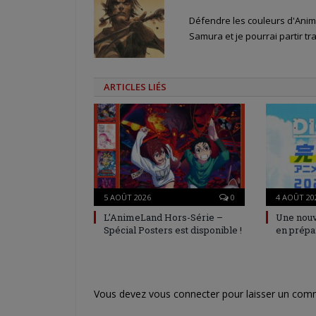
Défendre les couleurs d'Anime
Samura et je pourrai partir tra
ARTICLES LIÉS
5 AOÛT 2026
0
4 AOÛT 20
L’AnimeLand Hors-Série –
Une nouv
Spécial Posters est disponible !
en prépa
Vous devez
vous connecter
pour laisser un com