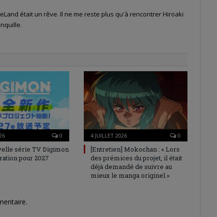
Land était un rêve. Il ne me reste plus qu'à rencontrer Hiroaki
nquille.
26
0
4 JUILLET 2026
0
elle série TV Digimon
[Entretien] Mokochan : « Lors
ration pour 2027
des prémices du projet, il était
déjà demandé de suivre au
mieux le manga originel.»
mentaire.