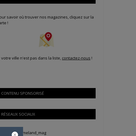
our savoir où trouver nos magazines, cliquez sur la
arte !
i votre ville n'est pas dans la liste,
contactez-nous
!
CONTENU SPONSORISÉ
RÉSEAUX SOCIAUX
weets by Animeland_mag