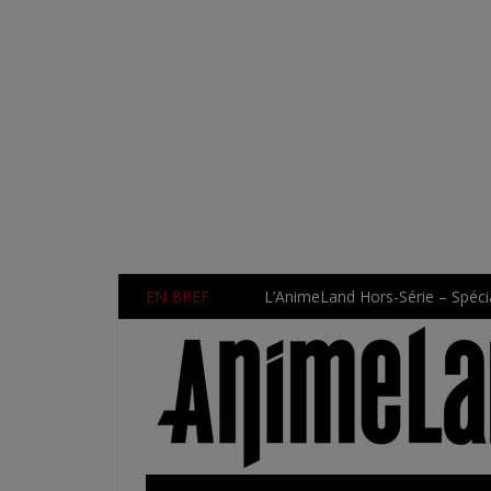
EN BREF
L’AnimeLand Hors-Série – Spécia