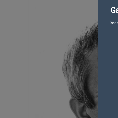
G
Rece