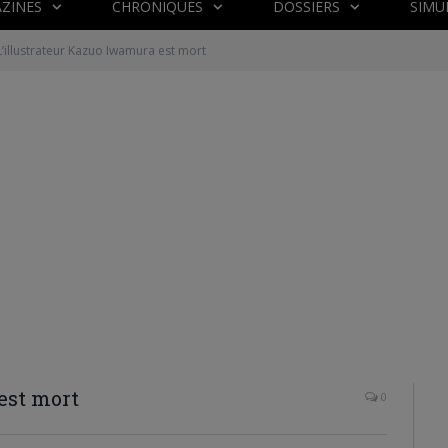
ZINES
CHRONIQUES
DOSSIERS
SIMU
L’illustrateur Kazuo Iwamura est mort
est mort
0