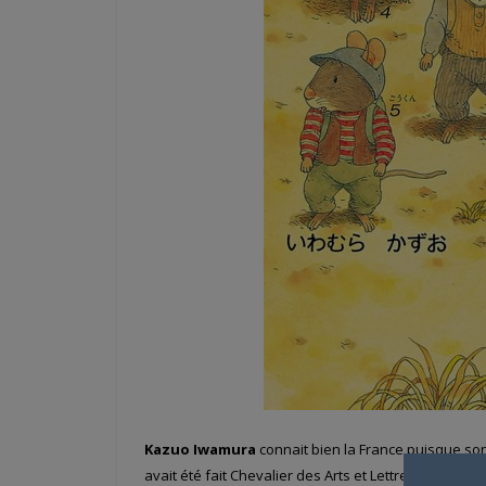
Kazuo Iwamura
connait bien la France puisque so
avait été fait Chevalier des Arts et Lettres par la Fr