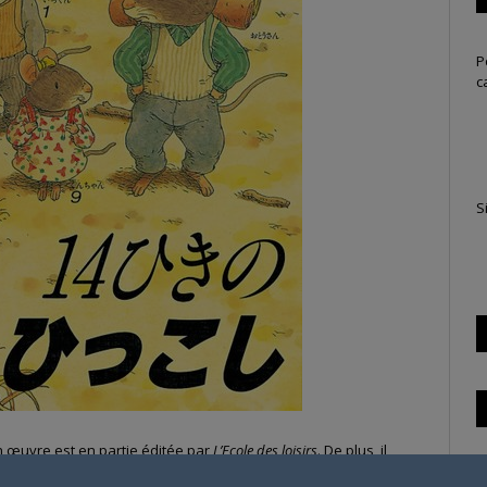
P
c
S
n œuvre est en partie éditée par
L’Ecole des loisirs
. De plus, il
T
ance en 2014.