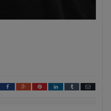
tter
Facebook
Google+
Pinterest
LinkedIn
Tumblr
Email