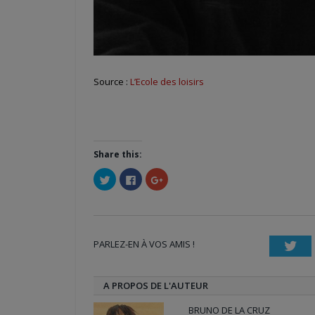
Source :
L’Ecole des loisirs
Share this:
Cliquez
Cliquez
Cliquez
pour
pour
pour
partager
partager
partager
sur
sur
sur
Twitter(ouvre
Facebook(ouvre
Google+
dans
dans
(ouvre
une
une
dans
nouvelle
nouvelle
une
PARLEZ-EN À VOS AMIS !
fenêtre)
fenêtre)
nouvelle
Twi
fenêtre)
A PROPOS DE L'AUTEUR
BRUNO DE LA CRUZ