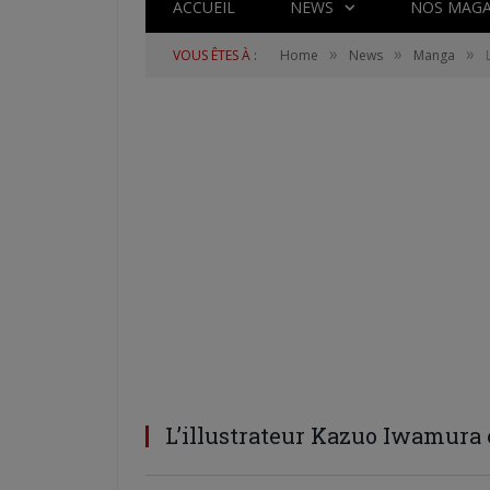
ACCUEIL
NEWS
NOS MAGA
»
»
»
VOUS ÊTES À :
Home
News
Manga
L’illustrateur Kazuo Iwamura 