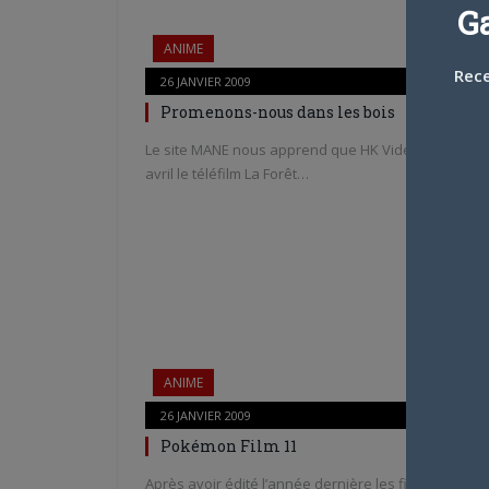
G
ANIME
Rece
26 JANVIER 2009
0
Promenons-nous dans les bois
Le site MANE nous apprend que HK Vidéo sortira en
avril le téléfilm La Forêt…
ANIME
26 JANVIER 2009
0
Pokémon Film 11
Après avoir édité l’année dernière les films 8, 9 et 1