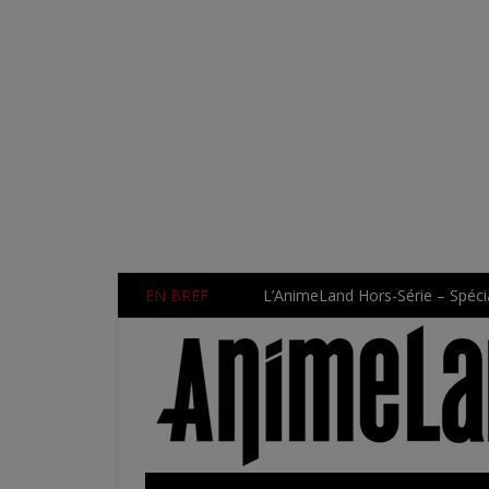
EN BREF
L’AnimeLand Hors-Série – Spécia