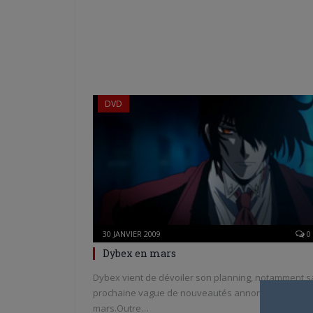
DVD
30 JANVIER 2009
0
Dybex en mars
Dybex vient de dévoiler son planning, notamment s
prochaine vague de nouveautés annoncées fin
mars.Outre…