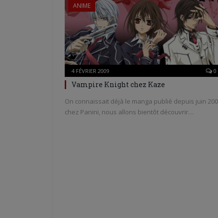
ANIME
4 FÉVRIER 2009
0
Vampire Knight chez Kaze
On connaissait déjà le manga publié depuis juin 20
chez Panini, nous allons bientôt découvrir…