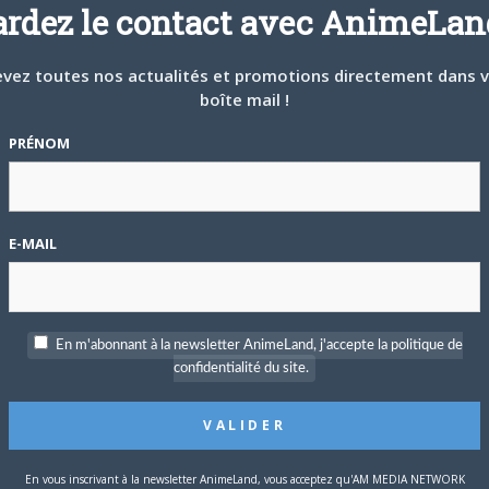
ardez le contact avec AnimeLand
ANIME
vez toutes nos actualités et promotions directement dans 
boîte mail !
PRÉNOM
26 JANVIER 2009
0
E-MAIL
School Days chez We
L’éditeur We Anim nous a confirmé avoir acquis la
série School Days. Cette production du…
En m'abonnant à la newsletter AnimeLand, j'accepte la politique de
confidentialité du site.
DVD
En vous inscrivant à la newsletter AnimeLand, vous acceptez qu'AM MEDIA NETWORK
0