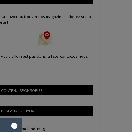
our savoir où trouver nos magazines, cliquez sur la
arte !
i votre ville n'est pas dans la liste,
contactez-nous
!
CONTENU SPONSORISÉ
RÉSEAUX SOCIAUX
weets by Animeland_mag