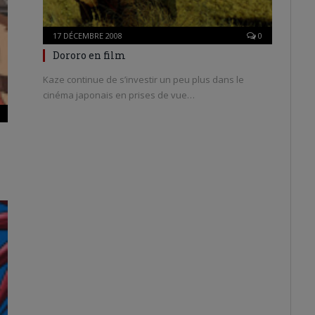
17 DÉCEMBRE 2008
0
Dororo en film
Kaze continue de s’investir un peu plus dans le
cinéma japonais en prises de vue…