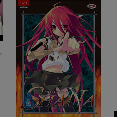
DVD
07