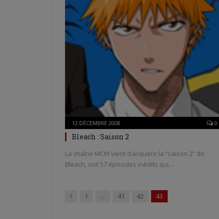
12 DÉCEMBRE 2008
0
Bleach : Saison 2
La chaîne MCM vient d’acquérir la “saison 2” de
Bleach, soit 57 épisodes inédits qui…
Précédent
1
…
41
42
43