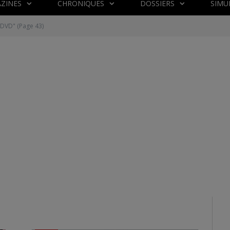
ZINES
CHRONIQUES
DOSSIERS
SIMU
 "DVD"
(Page 43)