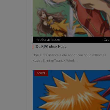
19 DÉCEMBRE 2008
0
Du RPG chez Kaze
Une autre licence a été annoncée pour 2009 chez
Kaze : Shining Tears X Wind.…
ANIME