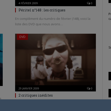
4 FÉVRIER 2009
0
Péritel n°148 : les critiques
P
c
En complément du numéro de février (148), voici la
liste des DVD que nous avons…
DVD
S
29 JANVIER 2009
0
2 critiques inédites
a
Deux nouveautés DVD nous sont parvenues trop
T
tard pour être placées dans le prochain numéro…