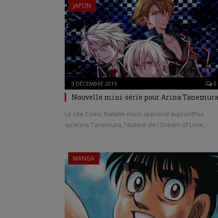
JAPON
9 DÉCEMBRE 2015
0
Nouvelle mini-série pour Arina Tanemur
Le site Comic Natalie nous apprend aujourd’hui
qu’Arina Tanemura, l’auteur de I Dream of Love,…
MANGA