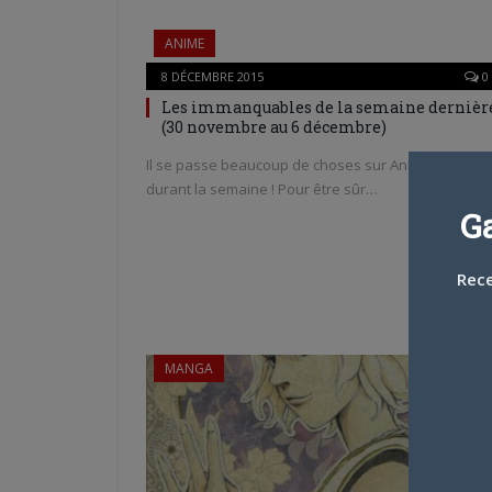
ANIME
8 DÉCEMBRE 2015
0
Les immanquables de la semaine dernièr
(30 novembre au 6 décembre)
Il se passe beaucoup de choses sur AnimeLand
durant la semaine ! Pour être sûr…
G
Rece
MANGA