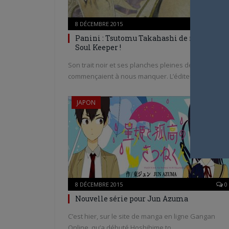
8 DÉCEMBRE 2015
0
Panini : Tsutomu Takahashi de retour avec
Soul Keeper !
Son trait noir et ses planches pleines de caractère
commençaient à nous manquer. L’éditeur Panini…
JAPON
8 DÉCEMBRE 2015
0
Nouvelle série pour Jun Azuma
C’est hier, sur le site de manga en ligne Gangan
Online, qu’a débuté Hoshihime to…