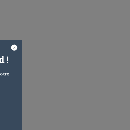
 !
votre