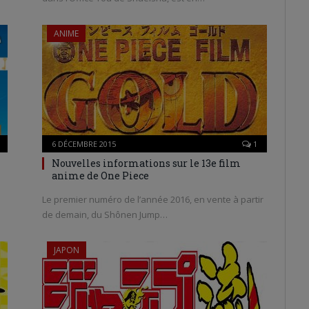
ANIME
6 DÉCEMBRE 2015
1
Nouvelles informations sur le 13e film
anime de One Piece
Le premier numéro de l’année 2016, en vente à partir
de demain, du Shônen Jump…
JAPON