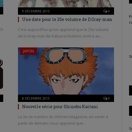
9 DÉCEMBRE 2015
0
P
Une date pour le 25e volume de D.Gray-man
c
ch
C’est aujourd’hui qu’on apprend que le 25e volume
de D.Gray-man de Katsura Hoshino sortira au…
JAPON
S
8 DÉCEMBRE 2015
0
Nouvelle série pour Shinobu Kaitani
Le 2e-3e numéro du Shônen Magazine, en vente à
partir de demain, nous apprend que…
T