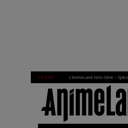
EN BREF
L’AnimeLand Hors-Série – Spécia