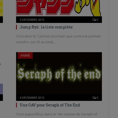
5 DÉCEMBRE 2015
0
Jump Ryû : la liste complète
C’est donc le 7 janvier prochain que sortira le premier
numéro, sur 25 au total,…
ANIME
4 DÉCEMBRE 2015
0
Une OAV pour Seraph of The End
C’est aujourd’hui, dans le 10e volume de Seraph of