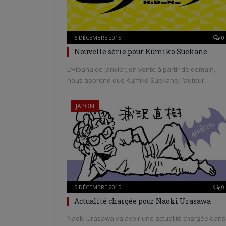
6 DÉCEMBRE 2015
0
Nouvelle série pour Kumiko Suekane
L’Hibana de janvier, en vente à partir de demain,
nous apprend que Kumiko Suekane, l’auteur…
JAPON
5 DÉCEMBRE 2015
0
Actualité chargée pour Naoki Urasawa
Naoki Urasawa va avoir une actualité chargée dans