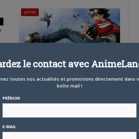
JAPON
e
ardez le contact avec AnimeLand
8 DÉCEMBRE 2015
0
Un chapitre spécial pour Air Gear
vez toutes nos actualités et promotions directement dans 
Le 2e-3e numéro du Shônen Magazine, en vente à
boîte mail !
partir de demain, nous apprend que…
PRÉNOM
JAPON
E-MAIL