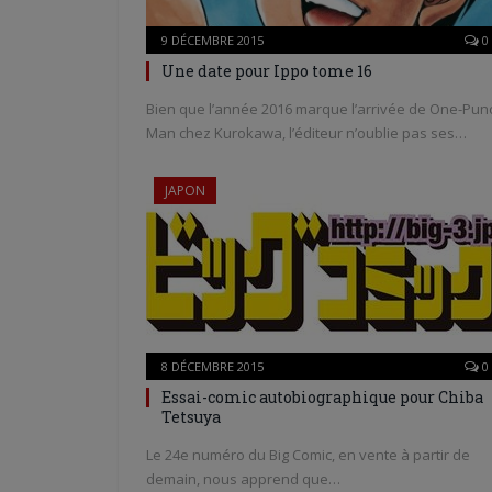
9 DÉCEMBRE 2015
0
Une date pour Ippo tome 16
Bien que l’année 2016 marque l’arrivée de One-Pun
Man chez Kurokawa, l’éditeur n’oublie pas ses…
JAPON
8 DÉCEMBRE 2015
0
Essai-comic autobiographique pour Chiba
Tetsuya
Le 24e numéro du Big Comic, en vente à partir de
demain, nous apprend que…