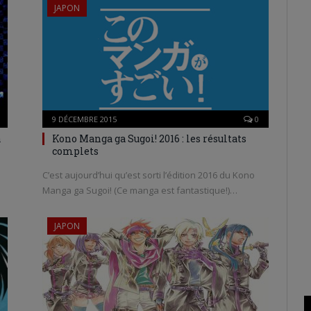
JAPON
9 DÉCEMBRE 2015
0
a
Kono Manga ga Sugoi! 2016 : les résultats
complets
C’est aujourd’hui qu’est sorti l’édition 2016 du Kono
Manga ga Sugoi! (Ce manga est fantastique!)…
JAPON