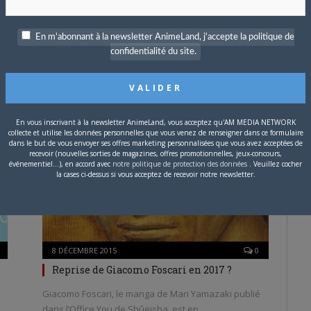
8 DÉCEMBRE 2015
0
En m'abonnant à la newsletter AnimeLand, j'accepte la politique de
Arc final pour Last Game
confidentialité du site.
Le 9e volume de Last Game de Shinobu Amano, en
vente depuis vendredi dernier, nous…
En vous inscrivant à la newsletter AnimeLand, vous acceptez qu'AM MEDIA NETWORK
collecte et utilise les données personnelles que vous venez de renseigner dans ce formulaire
JAPON
dans le but de vous envoyer ses offres marketing personnalisées que vous avez acceptées de
recevoir (nouvelles sorties de magazines, offres promotionnelles, jeux-concours,
événementiel...), en accord avec
notre politique de protection des données
. Veuillez cocher
la cases ci-dessus si vous acceptez de recevoir notre newsletter.
8 DÉCEMBRE 2015
0
Reprise de Giacomo Foscari en 2017 ?
Giacomo Foscari, le manga de Mari Yamazaki publié
dans l’Office You de Shûeisha, est en…