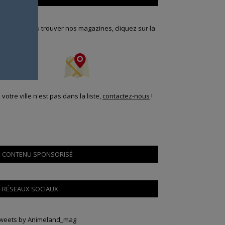
our savoir où trouver nos magazines, cliquez sur la
arte !
i votre ville n'est pas dans la liste,
contactez-nous
!
CONTENU SPONSORISÉ
RÉSEAUX SOCIAUX
weets by Animeland_mag