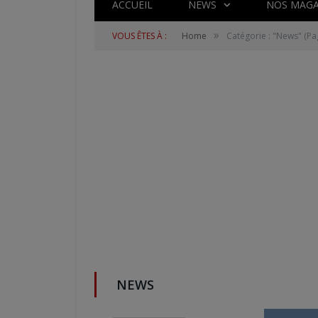
ACCUEIL
NEWS
NOS MAGA
»
VOUS ÊTES À :
Home
Catégorie : "News"
(Pa
NEWS