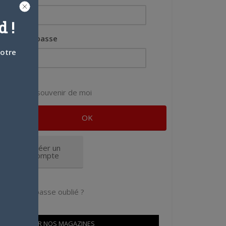
 !
Mot de passe
votre
Se souvenir de moi
Créer un
compte
Mot de passe oublié ?
OÙ TROUVER NOS MAGAZINES