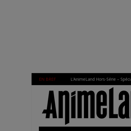
EN BREF
L’AnimeLand Hors-Série – Spécia