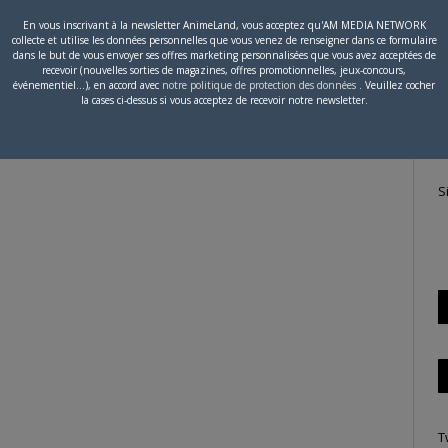
En vous inscrivant à la newsletter AnimeLand, vous acceptez qu'AM MEDIA NETWORK
collecte et utilise les données personnelles que vous venez de renseigner dans ce formulaire
P
dans le but de vous envoyer ses offres marketing personnalisées que vous avez acceptées de
recevoir (nouvelles sorties de magazines, offres promotionnelles, jeux-concours,
c
événementiel...), en accord avec
notre politique de protection des données
. Veuillez cocher
la cases ci-dessus si vous acceptez de recevoir notre newsletter.
S
T