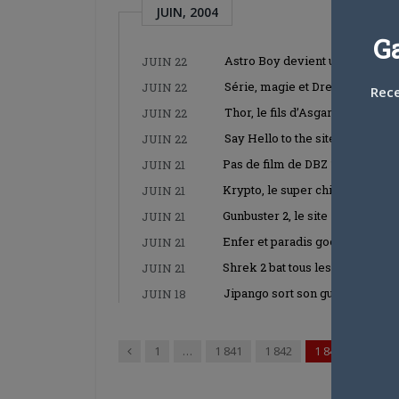
JUIN, 2004
G
Astro Boy devient une star
JUIN 22
Série, magie et Dreamworks
JUIN 22
Rece
Thor, le fils d’Asgard
JUIN 22
Say Hello to the site
JUIN 22
Pas de film de DBZ ?
JUIN 21
Krypto, le super chien
JUIN 21
Gunbuster 2, le site
JUIN 21
Enfer et paradis goodies
JUIN 21
Shrek 2 bat tous les records
JUIN 21
Jipango sort son guide
JUIN 18
Précédent
1
…
1 841
1 842
1 843
1 844