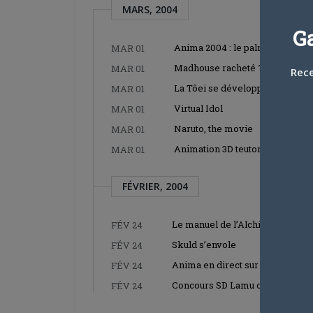
MARS, 2004
G
Anima 2004 : le palmares
MAR 01
Madhouse racheté ?
MAR 01
Rece
La Tôei se développe
MAR 01
Virtual Idol
MAR 01
Naruto, the movie
MAR 01
Animation 3D teutonne
MAR 01
FÉVRIER, 2004
Le manuel de l’Alchimiste
FÉV 24
Skuld s’envole
FÉV 24
Anima en direct sur le web
FÉV 24
Concours SD Lamu chez Kaze
FÉV 24