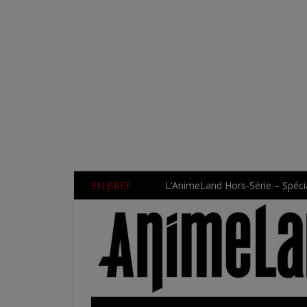
EN BREF
L’AnimeLand Hors-Série – Spécia