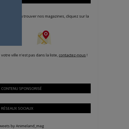
our savoir où trouver nos magazines, cliquez sur la
arte !
i votre ville n'est pas dans la liste,
contactez-nous
!
CONTENU SPONSORISÉ
RÉSEAUX SOCIAUX
weets by Animeland_mag