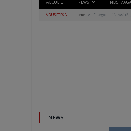
ACCUEIL
NEWS
NOS MAGA
»
VOUS ÊTES À :
Home
Catégorie : "News"
(Pa
NEWS