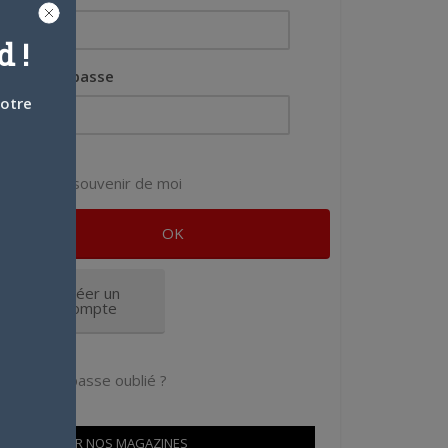
 !
Mot de passe
votre
Se souvenir de moi
Créer un
compte
Mot de passe oublié ?
OÙ TROUVER NOS MAGAZINES