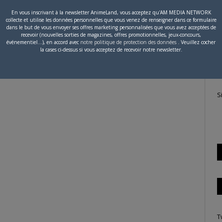
Suivant
1 860
…
1 872
En vous inscrivant à la newsletter AnimeLand, vous acceptez qu'AM MEDIA NETWORK
collecte et utilise les données personnelles que vous venez de renseigner dans ce formulaire
P
dans le but de vous envoyer ses offres marketing personnalisées que vous avez acceptées de
recevoir (nouvelles sorties de magazines, offres promotionnelles, jeux-concours,
c
événementiel...), en accord avec
notre politique de protection des données
. Veuillez cocher
la cases ci-dessus si vous acceptez de recevoir notre newsletter.
S
T