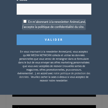
OÙ TROUVER NOS MAGAZINES
En m'abonnant à la newsletter AnimeLand,
j'accepte la politique de confidentialité du site.
Pour savoir où trouver nos magazines, cliquez sur la
carte !
En vous inscrivant à la newsletter AnimeLand, vous acceptez
qu'AM MEDIA NETWORK collecte et utilise les données
personnelles que vous venez de renseigner dans ce formulaire
dans le but de vous envoyer ses offres marketing personnalisées
Si votre ville n'est pas dans la liste,
contactez-nous
!
que vous avez acceptées de recevoir (nouvelles sorties de
magazines, offres promotionnelles, jeux-concours,
événementiel...), en accord avec
notre politique de protection des
données
. Veuillez cocher la cases ci-dessus si vous acceptez de
recevoir notre newsletter.
CONTENU SPONSORISÉ