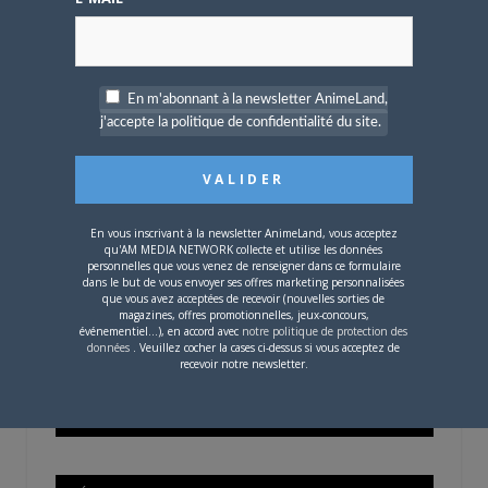
OÙ TROUVER NOS MAGAZINES
En m'abonnant à la newsletter AnimeLand,
j'accepte la politique de confidentialité du site.
Pour savoir où trouver nos magazines, cliquez sur la
carte !
En vous inscrivant à la newsletter AnimeLand, vous acceptez
qu'AM MEDIA NETWORK collecte et utilise les données
personnelles que vous venez de renseigner dans ce formulaire
dans le but de vous envoyer ses offres marketing personnalisées
Si votre ville n'est pas dans la liste,
contactez-nous
!
que vous avez acceptées de recevoir (nouvelles sorties de
magazines, offres promotionnelles, jeux-concours,
événementiel...), en accord avec
notre politique de protection des
données
. Veuillez cocher la cases ci-dessus si vous acceptez de
recevoir notre newsletter.
CONTENU SPONSORISÉ