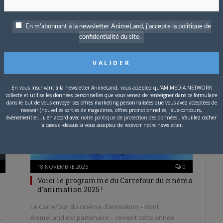
18 NOVEMBRE 2025
0
Le manga Kids on the Slope réédité chez
En m'abonnant à la newsletter AnimeLand, j'accepte la politique de
Mangetsu
confidentialité du site.
Si son retour en France n’est pas un grand succès
commercial, Yuki Kodama (Chiisako Garden, The…
ANIME
En vous inscrivant à la newsletter AnimeLand, vous acceptez qu'AM MEDIA NETWORK
collecte et utilise les données personnelles que vous venez de renseigner dans ce formulaire
dans le but de vous envoyer ses offres marketing personnalisées que vous avez acceptées de
recevoir (nouvelles sorties de magazines, offres promotionnelles, jeux-concours,
événementiel...), en accord avec
notre politique de protection des données
. Veuillez cocher
la cases ci-dessus si vous acceptez de recevoir notre newsletter.
18 NOVEMBRE 2025
0
Voici le programme du Carrefour du cinéma
d’animation 2025 !
Le Carrefour du cinéma d’animation – dont
…
AnimeLand est partenaire – revient cette année