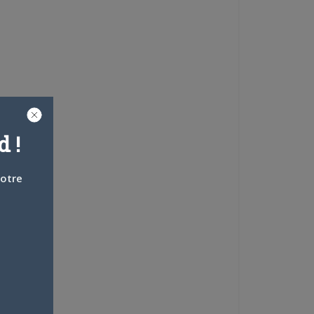
 !
votre