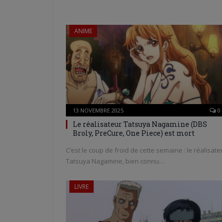
ANIME
13 NOVEMBRE 2025
0
Le réalisateur Tatsuya Nagamine (DBS
Broly, PreCure, One Piece) est mort
C’est le coup de froid de cette semaine : le réalisate
Tatsuya Nagamine, bien connu…
LIVRE