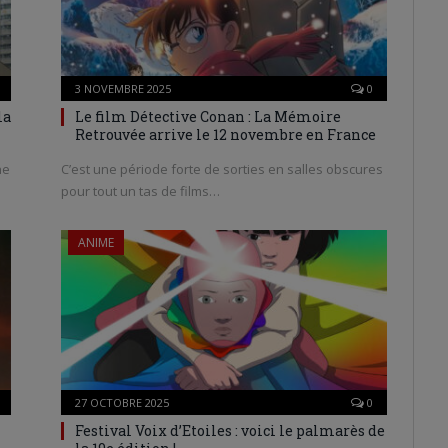
3 NOVEMBRE 2025
0
la
Le film Détective Conan : La Mémoire
Retrouvée arrive le 12 novembre en France
he
C’est une période forte de sorties en salles obscures
pour tout un tas de films…
ANIME
27 OCTOBRE 2025
0
Festival Voix d’Etoiles : voici le palmarès de