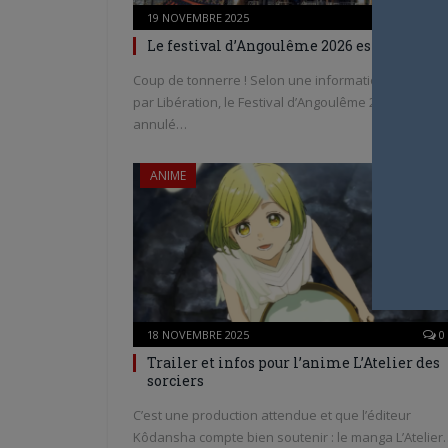
19 NOVEMBRE 2025
0
Le festival d’Angoulême 2026 est annulé !
Coup de tonnerre ! Selon une information donnée
par Libération, le Festival d’Angoulême 2026 serait
annulé…
ANIME
18 NOVEMBRE 2025
0
Trailer et infos pour l’anime L’Atelier des
sorciers
C’est une production attendue et que l’éditeur
Kôdansha compte bien soutenir : le manga L’Atelier