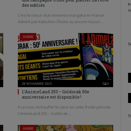
P
des oubliés
c
C’est le retour d’un immense mangaka en France.
Admiré par Katsuhiro Ôtomo ou encore Kazuo…
ANIME
S
28 NOVEMBRE 2025
0
l
L’AnimeLand 253 – Goldorak 50e
anniversaire est disponible !
Il va vous réchauffer le cœur en cette froide période :
L’AnimeLand 253 – Goldorak…
T
ANIME