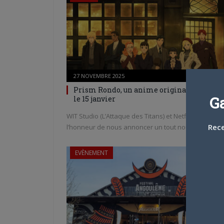
27 NOVEMBRE 2025
0
Prism Rondo, un anime original sur Netfl
G
le 15 janvier
WIT Studio (L’Attaque des Titans) et Netflix ont
Rece
l’honneur de nous annoncer un tout nouvel…
EVÈNEMENT