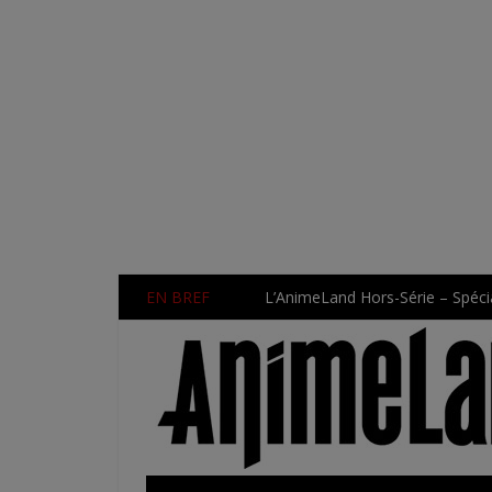
EN BREF
L’AnimeLand Hors-Série – Spécia