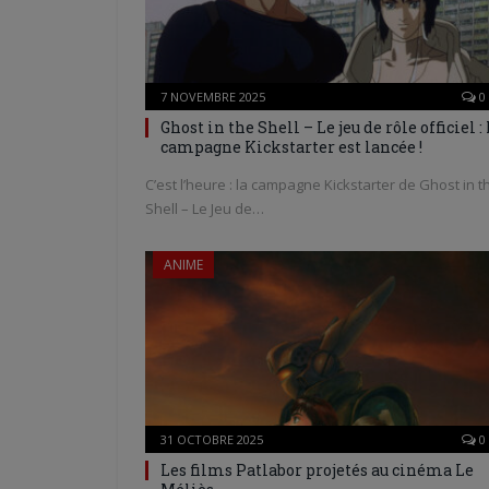
7 NOVEMBRE 2025
0
Ghost in the Shell – Le jeu de rôle officiel : 
campagne Kickstarter est lancée !
C’est l’heure : la campagne Kickstarter de Ghost in t
Shell – Le Jeu de…
ANIME
31 OCTOBRE 2025
0
Les films Patlabor projetés au cinéma Le