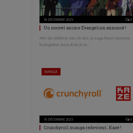
18 DÉCEMBRE 2025
0
Un nouvel anime Evangelion annoncé !
Afin de célébrer ses 30 ans, la saga Neon Genesis
Evangelion aura droit à un…
MANGA
10 DÉCEMBRE 2025
0
Crunchyroll manga redevient…Kazé !