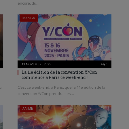
encore, du…
MANGA
13 NOVEMBRE 2025
0
La 11e édition de la convention Y/Con
commence à Paris ce week-end !
ur
C’est ce week-end, à Paris, que la 11e édition de la
convention Y/Con prendra ses…
ANIME