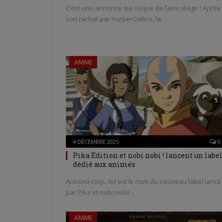
C’est une annonce qui risque de faire réagir ! Après
son rachat par HarperCollins, la…
ANIME
4 DÉCEMBRE 2025
0
Pika Édition et nobi nobi ! lancent un labe
dédié aux animés
Anicomi corp., tel est le nom du nouveau label lancé
par Pika et nobi nobi!…
ANIME