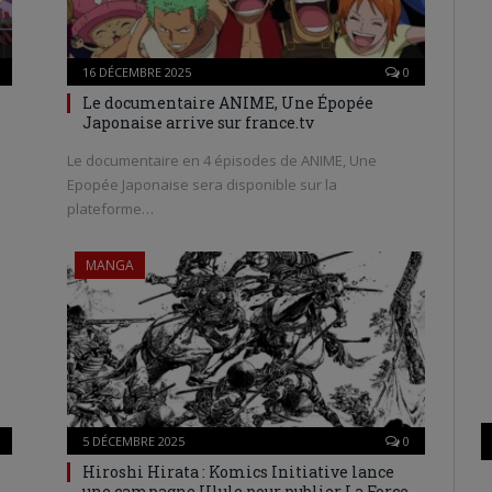
16 DÉCEMBRE 2025
0
Le documentaire ANIME, Une Épopée
Japonaise arrive sur france.tv
Le documentaire en 4 épisodes de ANIME, Une
Epopée Japonaise sera disponible sur la
plateforme…
MANGA
5 DÉCEMBRE 2025
0
Hiroshi Hirata : Komics Initiative lance
une campagne Ulule pour publier La Force