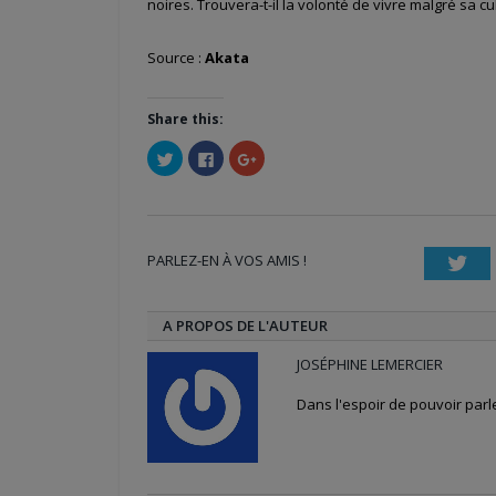
noires. Trouvera-t-il la volonté de vivre malgré sa cul
Source :
Akata
Share this:
Cliquez
Cliquez
Cliquez
pour
pour
pour
partager
partager
partager
sur
sur
sur
Twitter(ouvre
Facebook(ouvre
Google+
dans
dans
(ouvre
une
une
dans
nouvelle
nouvelle
une
PARLEZ-EN À VOS AMIS !
fenêtre)
fenêtre)
nouvelle
Twi
fenêtre)
A PROPOS DE L'AUTEUR
JOSÉPHINE LEMERCIER
Dans l'espoir de pouvoir par