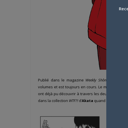
Rece
Publié dans le magazine
Weekly Shônen Champio
volumes et est toujours en cours. Le manga marque
ont déjà pu découvrir à travers les deux titres
Magic
dans la collection
WTF?!
d’
Akata
quand le second est 