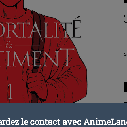
P
c
S
ardez le contact avec AnimeLand
T