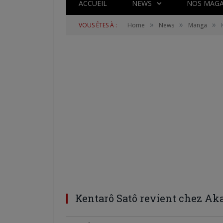
ACCUEIL
NEWS
NOS MAGA
»
»
»
VOUS ÊTES À :
Home
News
Manga
Kentarô Satô revient chez Ak