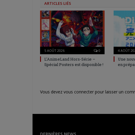
ARTICLES LIÉS
5 AOÛT 2026
0
4 AOÛT 20
L’AnimeLand Hors-Série –
Une nouv
Spécial Posters est disponible !
en prépa
Vous devez
vous connecter
pour laisser un com
DERNIÈRES NEWS