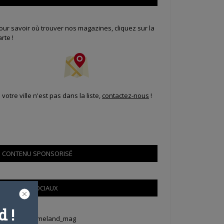
our savoir où trouver nos magazines, cliquez sur la
arte !
i votre ville n'est pas dans la liste,
contactez-nous
!
CONTENU SPONSORISÉ
RÉSEAUX SOCIAUX
 !
weets by Animeland_mag