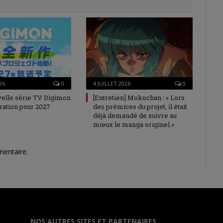
26
0
4 JUILLET 2026
0
elle série TV Digimon
[Entretien] Mokochan : « Lors
ration pour 2027
des prémices du projet, il était
déjà demandé de suivre au
mieux le manga originel.»
mentaire.
NOS AUTRES SITES ET PARTENAIRES