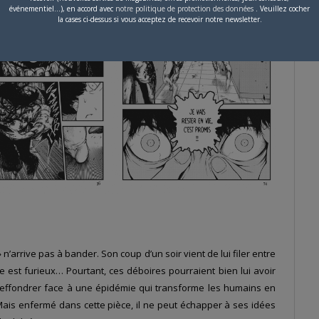
événementiel...), en accord avec
notre politique de protection des données
. Veuillez cocher
la cases ci-dessus si vous acceptez de recevoir notre newsletter.
 n’arrive pas à bander. Son coup d’un soir vient de lui filer entre
e est furieux… Pourtant, ces déboires pourraient bien lui avoir
 s’effondrer face à une épidémie qui transforme les humains en
Mais enfermé dans cette pièce, il ne peut échapper à ses idées