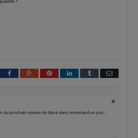
pabilité ?
tter
Facebook
Google+
Pinterest
LinkedIn
Tumblr
Email
Site
web
ler du prochain volume de Nana dans Animeland un jour...