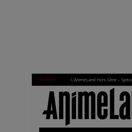
EN BREF
L’AnimeLand Hors-Série – Spécia