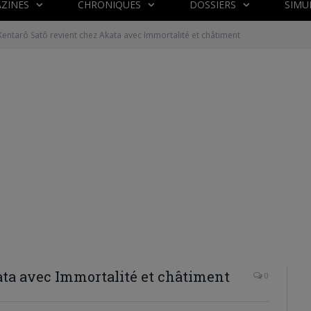
ZINES
CHRONIQUES
DOSSIERS
SIMU
Kentarô Satô revient chez Akata avec Immortalité et châtiment
ata avec Immortalité et châtiment
0