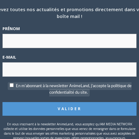
vez toutes nos actualités et promotions directement dans 
boîte mail !
PRÉNOM
E-MAIL
En m'abonnant à la newsletter AnimeLand, j'accepte la politique de
n
depuis 2021,
Immortalité et châtiment
compte actuellement 4
confidentialité du site.
 le retour de l’auteur
Kentarô Satô
que les lecteurs français
al Girl of the End
et
Magical Girl Site
(le premier étant également
publié dans la collection courante de l’éditeur).
En vous inscrivant à la newsletter AnimeLand, vous acceptez qu'AM MEDIA NETWORK
collecte et utilise les données personnelles que vous venez de renseigner dans ce formulaire
dans le but de vous envoyer ses offres marketing personnalisées que vous avez acceptées de
recevoir (nouvelles sorties de magazines, offres promotionnelles, jeux-concours,