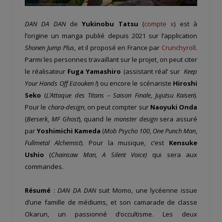
DAN DA DAN
de
Yukinobu Tatsu
(
compte x
) est à
l’origine un manga publié depuis 2021 sur l’application
Shonen Jump Plus
, et il proposé en France par
Crunchyroll
.
Parmi les personnes travaillant sur le projet, on peut citer
le réalisateur
Fuga Yamashiro
(assistant réal’ sur
Keep
Your Hands Off Eizouken !
) ou encore le scénariste
Hiroshi
Seko
(
L’Attaque des Titans – Saison Finale
,
Jujutsu Kaisen
).
Pour le
chara-design
, on peut compter sur
Naoyuki Onda
(
Berserk
,
MF Ghost
), quand le
monster design
sera assuré
par
Yoshimichi Kameda
(
Mob Psycho 100
,
One Punch Man
,
Fullmetal Alchemist
). Pour la musique, c’est
Kensuke
Ushio
(
Chainsaw Man, A Silent Voice)
qui sera aux
commandes.
Résumé
:
DAN DA DAN
suit Momo, une lycéenne issue
d’une famille de médiums, et son camarade de classe
Okarun, un passionné d’occultisme. Les deux