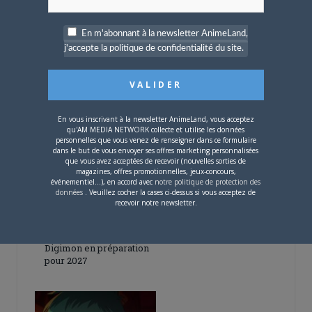
En m'abonnant à la newsletter AnimeLand,
j'accepte la politique de confidentialité du site.
5 AOÛT 2026
0
L’AnimeLand Hors-Série
– Spécial Posters est
disponible !
En vous inscrivant à la newsletter AnimeLand, vous acceptez
qu'AM MEDIA NETWORK collecte et utilise les données
personnelles que vous venez de renseigner dans ce formulaire
dans le but de vous envoyer ses offres marketing personnalisées
que vous avez acceptées de recevoir (nouvelles sorties de
magazines, offres promotionnelles, jeux-concours,
événementiel...), en accord avec
notre politique de protection des
données
. Veuillez cocher la cases ci-dessus si vous acceptez de
recevoir notre newsletter.
4 AOÛT 2026
0
Une nouvelle série TV
Digimon en préparation
pour 2027