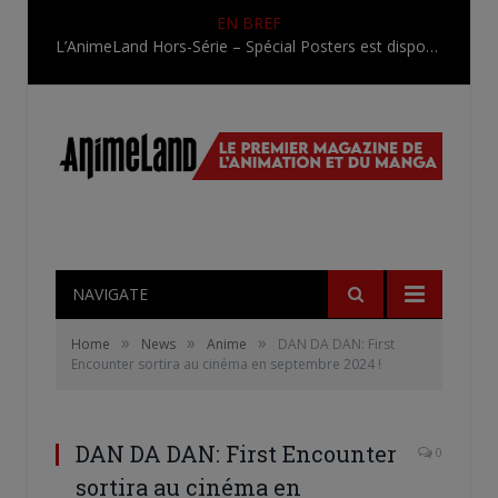
EN BREF
L’AnimeLand Hors-Série – Spécial Posters est disponible !
NAVIGATE
»
»
»
Home
News
Anime
DAN DA DAN: First
Encounter sortira au cinéma en septembre 2024 !
DAN DA DAN: First Encounter
0
sortira au cinéma en