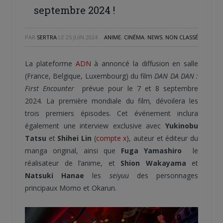
septembre 2024 !
PAR
SERTRA
LE
25 JUIN 2024
ANIME
,
CINÉMA
,
NEWS
,
NON CLASSÉ
La plateforme
ADN
à annoncé la diffusion en salle
(France, Belgique, Luxembourg) du film
DAN DA DAN :
First Encounter
prévue pour le 7 et 8 septembre
2024. La première mondiale du film
,
dévoilera les
trois premiers épisodes. Cet événement inclura
également une interview exclusive avec
Yukinobu
Tatsu
et
Shihei Lin
(
compte x
), auteur et éditeur du
manga original, ainsi que
Fuga Yamashiro
le
réalisateur de l’anime, et
Shion Wakayama
et
Natsuki Hanae
les
seiyuu
des personnages
principaux Momo et Okarun.