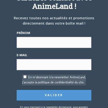
Animeland un jour...
AnimeLand !
ARTICLES LIÉS
Recevez toutes nos actualités et promotions
directement dans votre boîte mail !
PRÉNOM
5 AOÛT 2026
0
L’AnimeLand Hors-Série
E-MAIL
– Spécial Posters est
disponible !
En m'abonnant à la newsletter AnimeLand,
j'accepte la politique de confidentialité du site.
4 AOÛT 2026
0
Une nouvelle série TV
En vous inscrivant à la newsletter AnimeLand, vous acceptez