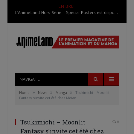
EN BREF
L’AnimeLand Hors-Série – Spécial Posters est disponible !
NAVIGATE
»
»
»
Home
News
Manga
Tsukimichi – Moonlit
Fantasy s’invite cet été chez Meian
Tsukimichi – Moonlit
0
Fantasy s’invite cet été chez