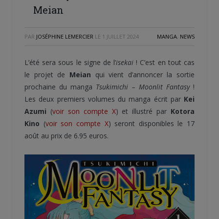
Meian
PAR
JOSÉPHINE LEMERCIER
LE
1 JUILLET 2024
MANGA
,
NEWS
L’été sera sous le signe de l’
isekai
! C’est en tout cas
le projet de
Meian
qui vient d’annoncer la sortie
prochaine du manga
Tsukimichi – Moonlit Fantasy
!
Les deux premiers volumes du manga écrit par
Kei
Azumi
(
voir son compte X
) et illustré par
Kotora
Kino
(
voir son compte X
) seront disponibles le 17
août au prix de 6.95 euros.