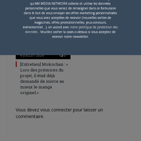
Digimon en préparation
qu'AM MEDIA NETWORK collecte et utilise les données
pour 2027
personnelles que vous venez de renseigner dans ce formulaire
dans le but de vous envoyer ses offres marketing personnalisées
que vous avez acceptées de recevoir (nouvelles sorties de
magazines, offres promotionnelles, jeux-concours,
événementiel...), en accord avec
notre politique de protection des
données
. Veuillez cocher la cases ci-dessus si vous acceptez de
recevoir notre newsletter.
4 JUILLET 2026
0
[Entretien] Mokochan : «
Lors des prémices du
projet, il était déjà
demandé de suivre au
mieux le manga
originel.»
Vous devez
vous connecter
pour laisser un
commentaire.