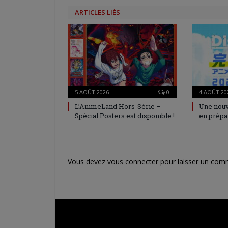
ARTICLES LIÉS
5 AOÛT 2026
0
4 AOÛT 20
L’AnimeLand Hors-Série –
Une nouv
Spécial Posters est disponible !
en prépa
Vous devez
vous connecter
pour laisser un com