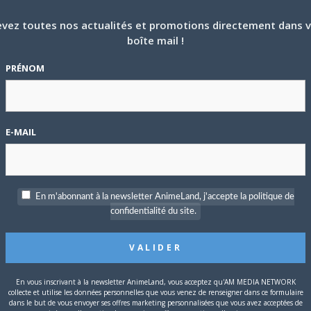
vez toutes nos actualités et promotions directement dans 
P
boîte mail !
c
PRÉNOM
teront inchangés pour cette deuxième saison. Ainsi, l’animation
Y
,
Shadows House
), réalisé par
Toshifumi Akai
(
Darling in the
cripts de
Hiroshi Seko
(
Dandadan
,
Chainsaw Man
,
L’Attaque des
E-MAIL
S
rés par
Taishi Kawakami
(animateur sur
Horimiya
,
The Promised
o Takahashi
(
ACCA13
,
SK8
).
ka
avec 10 volumes pour le moment. Le manga de
Satoru Nii
En m'abonnant à la newsletter AnimeLand, j'accepte la politique de
confidentialité du site.
 se battre ! Cet établissement a le pire taux de délinquance du
En vous inscrivant à la newsletter AnimeLand, vous acceptez qu'AM MEDIA NETWORK
 arrive avec l’intention de se mesurer aux meilleurs bagarreurs
collecte et utilise les données personnelles que vous venez de renseigner dans ce formulaire
T
dans le but de vous envoyer ses offres marketing personnalisées que vous avez acceptées de
 il découvre rapidement que le lycée a changé depuis quelques