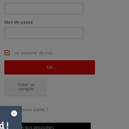
Mot de passe
Se souvenir de moi
Créer un
compte
Mot de passe oublié ?
 !
OÙ TROUVER NOS MAGAZINES