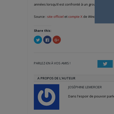
années lorsqu’il est confronté à un groupe, Wind Bre
Source :
site officiel
et
compte X
de
Wind Breaker
Share this:
Cliquez
Cliquez
Cliquez
pour
pour
pour
partager
partager
partager
sur
sur
sur
Twitter(ouvre
Facebook(ouvre
Google+
dans
dans
(ouvre
une
une
dans
nouvelle
nouvelle
une
PARLEZ-EN À VOS AMIS !
fenêtre)
fenêtre)
nouvelle
Twi
fenêtre)
A PROPOS DE L'AUTEUR
JOSÉPHINE LEMERCIER
Dans l'espoir de pouvoir par