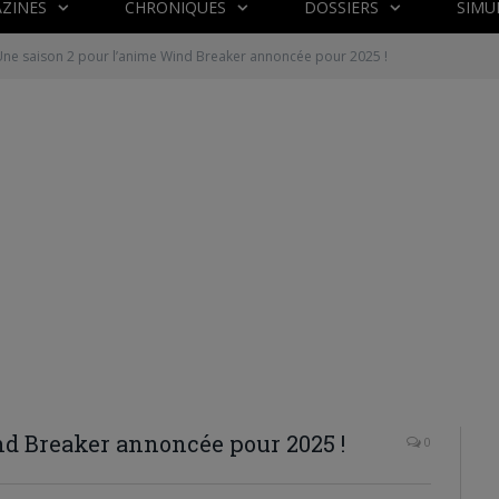
ZINES
CHRONIQUES
DOSSIERS
SIMU
ne saison 2 pour l’anime Wind Breaker annoncée pour 2025 !
nd Breaker annoncée pour 2025 !
0