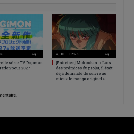
26
0
4 JUILLET 2026
0
elle série TV Digimon
[Entretien] Mokochan : « Lors
ration pour 2027
des prémices du projet, il était
déjà demandé de suivre au
mieux le manga originel.»
mentaire.