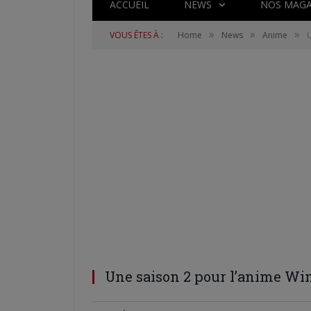
ACCUEIL
NEWS
NOS MAGA
»
»
»
VOUS ÊTES À :
Home
News
Anime
U
Une saison 2 pour l’anime Wi