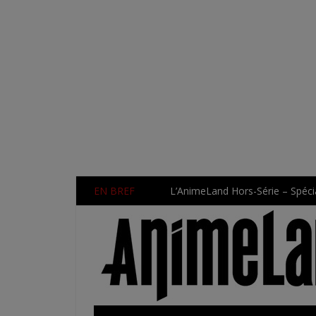
EN BREF
L’AnimeLand Hors-Série – Spécia