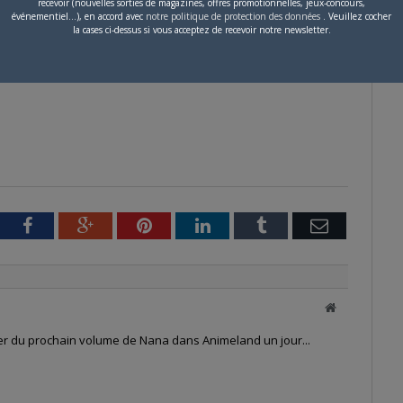
recevoir (nouvelles sorties de magazines, offres promotionnelles, jeux-concours,
aker, qui protège la ville…
événementiel...), en accord avec
notre politique de protection des données
. Veuillez cocher
la cases ci-dessus si vous acceptez de recevoir notre newsletter.
tter
Facebook
Google+
Pinterest
LinkedIn
Tumblr
Email
Site
web
ler du prochain volume de Nana dans Animeland un jour...