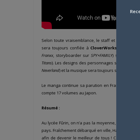
Rece
Selon toute vraisemblance, le staff et le cast res
sera toujours confiée à
CloverWorks
(
SPY×FAMIL
Franxx
, storyboarder sur
SPY×FAMILY
) selon les s
Titans
). Les designs des personnages seront assu
Neverland
)
et la musique sera toujours signée par
Ry
Le manga continue sa parution en France chez
Pi
compte 17 volumes au Japon.
Résumé :
Au lycée Fûrin, on n’a pas la moyenne, mais on sait
pays. Fraîchement débarqué en ville, Haruka Sakura
afin de devenir le meilleur de tous ! Cependant,