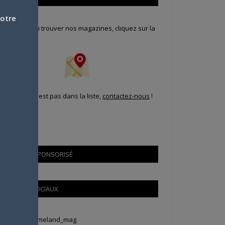
votre
our savoir où trouver nos magazines, cliquez sur la
arte !
i votre ville n'est pas dans la liste,
contactez-nous
!
CONTENU SPONSORISÉ
RÉSEAUX SOCIAUX
weets by Animeland_mag