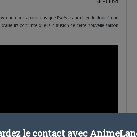
ANIME
,
NEWS
ker
que nous apprenons que l’
anime
aura bien le droit à une
 d’ailleurs confirmé que la diffusion de cette nouvelle saison
ardez le contact avec AnimeLand